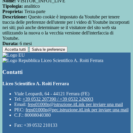
Nome:
VISITOR_INFO1_LIVE
Tipologia:
analitico
Proprieta:
Terza-parte
Descrizione:
Questo cookie è impostato da Youtube per tenere
traccia delle preferenze dell'utente per i video di Youtube incorporati
nei siti; può anche determinare se il visitatore del sito web sta
utilizzando la nuova o la vecchia versione dell'interfaccia di
Youtube.
Durata:
6 mesi
Accetta tutti
Salva le preferenze
Liceo Scientifico A. Roiti Ferrara
Contatti
Liceo Scientifico A. Roiti Ferrara
Viale Leopardi, 64 - 44121 Ferrara (FE)
Tel:
+39 0532 207390 / +39 0532 242003
Email:
feps01000n@istruzione.it
Link per inviare una mail
PEC:
feps01000n@pec.istruzione.it
Link per inviare una mail
C.F.: 80008040380
Fax: +39 0532 210133