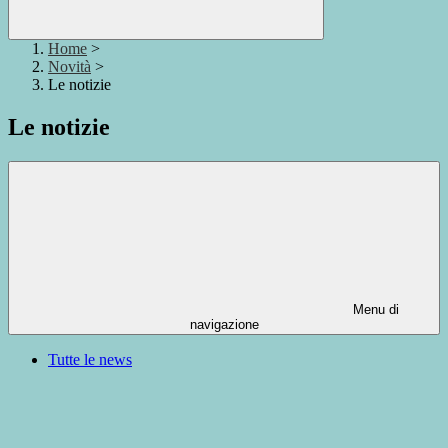
Home
>
Novità
>
Le notizie
Le notizie
Menu di
navigazione
Tutte le news