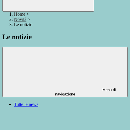
Home
>
Novità
>
Le notizie
Le notizie
Menu di
navigazione
Tutte le news