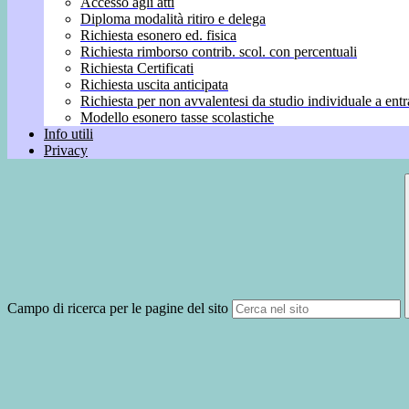
Accesso agli atti
Diploma modalità ritiro e delega
Richiesta esonero ed. fisica
Richiesta rimborso contrib. scol. con percentuali
Richiesta Certificati
Richiesta uscita anticipata
Richiesta per non avvalentesi da studio individuale a entr
Modello esonero tasse scolastiche
Info utili
Privacy
Campo di ricerca per le pagine del sito