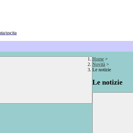
ata/uscita
Home
>
Novità
>
Le notizie
Le notizie