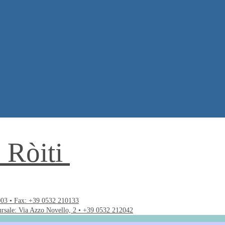
. Ròiti
003 • Fax: +39 0532 210133
ursale: Via Azzo Novello, 2 • +39 0532 212042