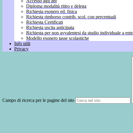
Accesso agli atti
Diploma modalità ritiro e delega
Richiesta esonero ed. fisica
Richiesta rimborso contrib. scol. con percentuali
Richiesta Certificati
Richiesta uscita anticipata
Richiesta per non avvalentesi da studio individuale a entr
Modello esonero tasse scolastiche
Info utili
Privacy
Campo di ricerca per le pagine del sito