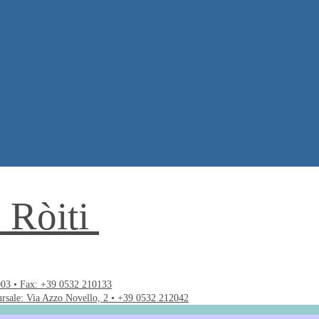
. Ròiti
003 • Fax: +39 0532 210133
ursale: Via Azzo Novello, 2 • +39 0532 212042