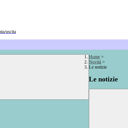
ata/uscita
Home
>
Novità
>
Le notizie
Le notizie