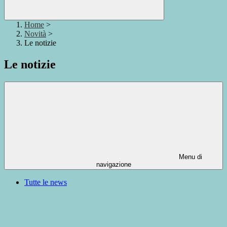
Home
>
Novità
>
Le notizie
Le notizie
Menu di
navigazione
Tutte le news