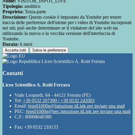
Nome:
VISITOR_INFO1_LIVE
Tipologia:
analitico
Proprieta:
Terza-parte
Descrizione:
Questo cookie è impostato da Youtube per tenere
traccia delle preferenze dell'utente per i video di Youtube incorporati
nei siti; può anche determinare se il visitatore del sito web sta
utilizzando la nuova o la vecchia versione dell'interfaccia di
Youtube.
Durata:
6 mesi
Accetta tutti
Salva le preferenze
Liceo Scientifico A. Roiti Ferrara
Contatti
Liceo Scientifico A. Roiti Ferrara
Viale Leopardi, 64 - 44121 Ferrara (FE)
Tel:
+39 0532 207390 / +39 0532 242003
Email:
feps01000n@istruzione.it
Link per inviare una mail
PEC:
feps01000n@pec.istruzione.it
Link per inviare una mail
C.F.: 80008040380
Fax: +39 0532 210133