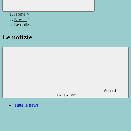
Home
>
Novità
>
Le notizie
Le notizie
Menu di
navigazione
Tutte le news