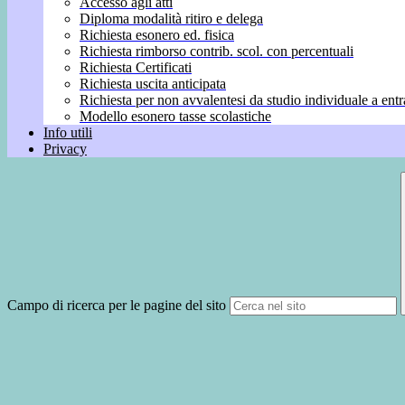
Accesso agli atti
Diploma modalità ritiro e delega
Richiesta esonero ed. fisica
Richiesta rimborso contrib. scol. con percentuali
Richiesta Certificati
Richiesta uscita anticipata
Richiesta per non avvalentesi da studio individuale a entr
Modello esonero tasse scolastiche
Info utili
Privacy
Campo di ricerca per le pagine del sito