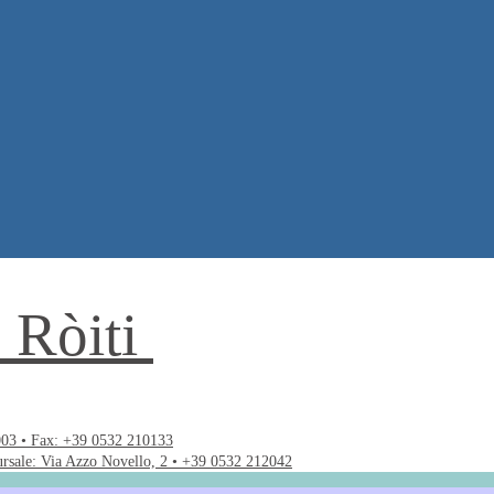
. Ròiti
003 • Fax: +39 0532 210133
ursale: Via Azzo Novello, 2 • +39 0532 212042