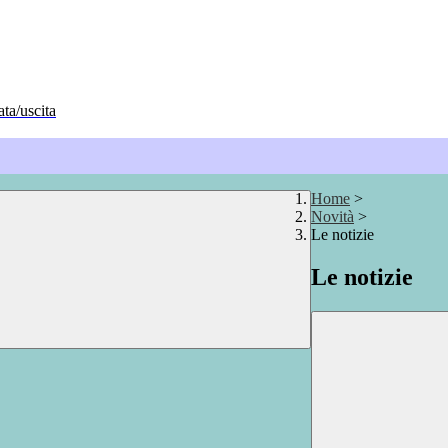
ata/uscita
Home
>
Novità
>
Le notizie
Le notizie