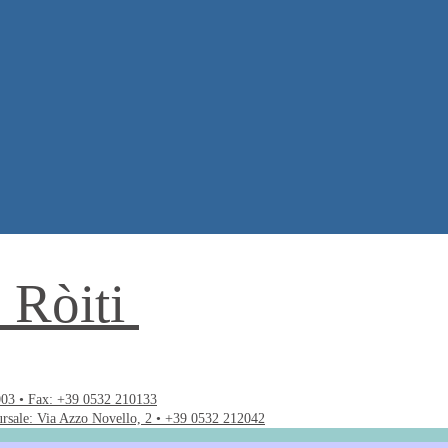
. Ròiti
003 • Fax: +39 0532 210133
ursale: Via Azzo Novello, 2 • +39 0532 212042