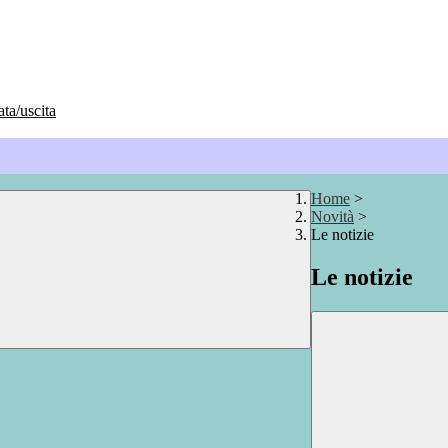
ata/uscita
Home
>
Novità
>
Le notizie
Le notizie