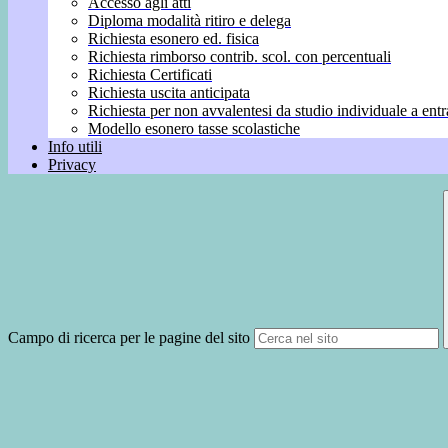
Accesso agli atti
Diploma modalità ritiro e delega
Richiesta esonero ed. fisica
Richiesta rimborso contrib. scol. con percentuali
Richiesta Certificati
Richiesta uscita anticipata
Richiesta per non avvalentesi da studio individuale a entr
Modello esonero tasse scolastiche
Info utili
Privacy
Campo di ricerca per le pagine del sito