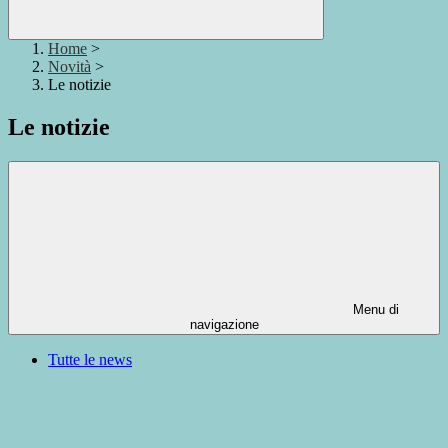
Home
>
Novità
>
Le notizie
Le notizie
Menu di
navigazione
Tutte le news