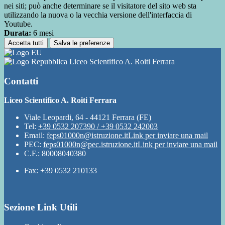
nei siti; può anche determinare se il visitatore del sito web sta
utilizzando la nuova o la vecchia versione dell'interfaccia di
Youtube.
Durata:
6 mesi
Accetta tutti
Salva le preferenze
Liceo Scientifico A. Roiti Ferrara
Contatti
Liceo Scientifico A. Roiti Ferrara
Viale Leopardi, 64 - 44121 Ferrara (FE)
Tel:
+39 0532 207390 / +39 0532 242003
Email:
feps01000n@istruzione.it
Link per inviare una mail
PEC:
feps01000n@pec.istruzione.it
Link per inviare una mail
C.F.: 80008040380
Fax: +39 0532 210133
Sezione Link Utili