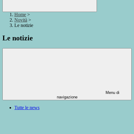
Home
>
Novità
>
Le notizie
Le notizie
Menu di
navigazione
Tutte le news