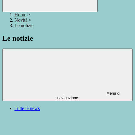
Home
>
Novità
>
Le notizie
Le notizie
Menu di
navigazione
Tutte le news