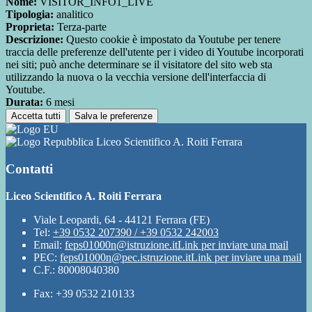
Nome:
VISITOR_INFO1_LIVE
Tipologia:
analitico
Proprieta:
Terza-parte
Descrizione:
Questo cookie è impostato da Youtube per tenere
traccia delle preferenze dell'utente per i video di Youtube incorporati
nei siti; può anche determinare se il visitatore del sito web sta
utilizzando la nuova o la vecchia versione dell'interfaccia di
Youtube.
Durata:
6 mesi
Accetta tutti
Salva le preferenze
Liceo Scientifico A. Roiti Ferrara
Contatti
Liceo Scientifico A. Roiti Ferrara
Viale Leopardi, 64 - 44121 Ferrara (FE)
Tel:
+39 0532 207390 / +39 0532 242003
Email:
feps01000n@istruzione.it
Link per inviare una mail
PEC:
feps01000n@pec.istruzione.it
Link per inviare una mail
C.F.: 80008040380
Fax: +39 0532 210133