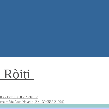
. Ròiti
003 • Fax: +39 0532 210133
ursale: Via Azzo Novello, 2 • +39 0532 212042