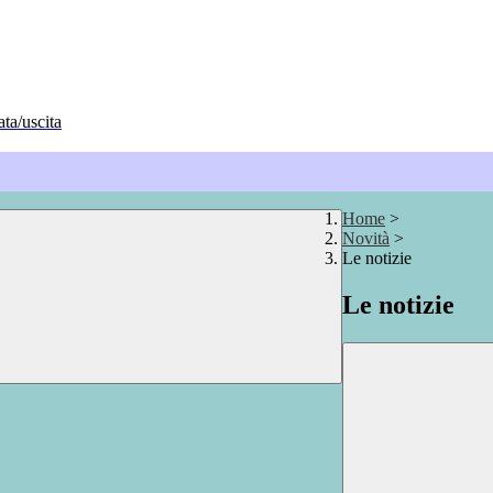
ata/uscita
Home
>
Novità
>
Le notizie
Le notizie