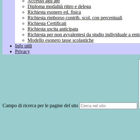
Accesso agli atti
Diploma modalità ritiro e delega
Richiesta esonero ed. fisica
Richiesta rimborso contrib. scol. con percentuali
Richiesta Certificati
Richiesta uscita anticipata
Richiesta per non avvalentesi da studio individuale a entr
Modello esonero tasse scolastiche
Info utili
Privacy
Campo di ricerca per le pagine del sito