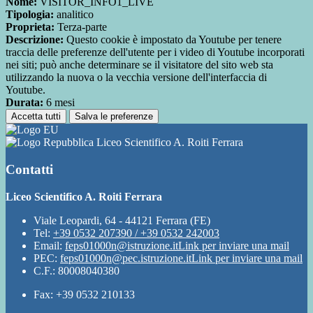
Nome:
VISITOR_INFO1_LIVE
Tipologia:
analitico
Proprieta:
Terza-parte
Descrizione:
Questo cookie è impostato da Youtube per tenere
traccia delle preferenze dell'utente per i video di Youtube incorporati
nei siti; può anche determinare se il visitatore del sito web sta
utilizzando la nuova o la vecchia versione dell'interfaccia di
Youtube.
Durata:
6 mesi
Accetta tutti
Salva le preferenze
Liceo Scientifico A. Roiti Ferrara
Contatti
Liceo Scientifico A. Roiti Ferrara
Viale Leopardi, 64 - 44121 Ferrara (FE)
Tel:
+39 0532 207390 / +39 0532 242003
Email:
feps01000n@istruzione.it
Link per inviare una mail
PEC:
feps01000n@pec.istruzione.it
Link per inviare una mail
C.F.: 80008040380
Fax: +39 0532 210133