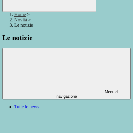
Home
>
Novità
>
Le notizie
Le notizie
Menu di
navigazione
Tutte le news