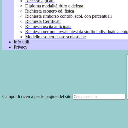
Accesso agli atti
Diploma modalità ritiro e delega
Richiesta esonero ed. fisica
Richiesta rimborso contrib. scol. con percentuali
Richiesta Certificati
Richiesta uscita anticipata
Richiesta per non avvalentesi da studio individuale a entr
Modello esonero tasse scolastiche
Info utili
Privacy
Campo di ricerca per le pagine del sito