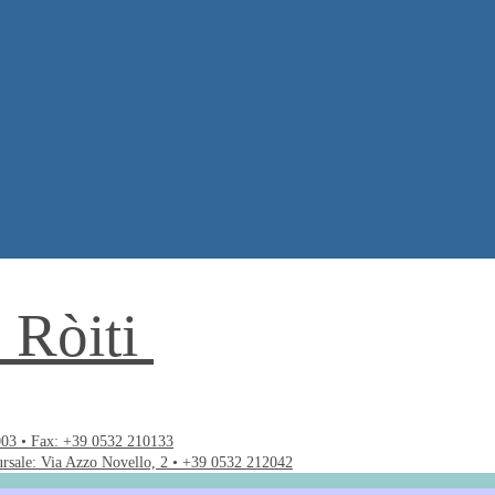
. Ròiti
003 • Fax: +39 0532 210133
ursale: Via Azzo Novello, 2 • +39 0532 212042