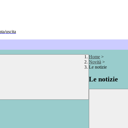
ata/uscita
Home
>
Novità
>
Le notizie
Le notizie