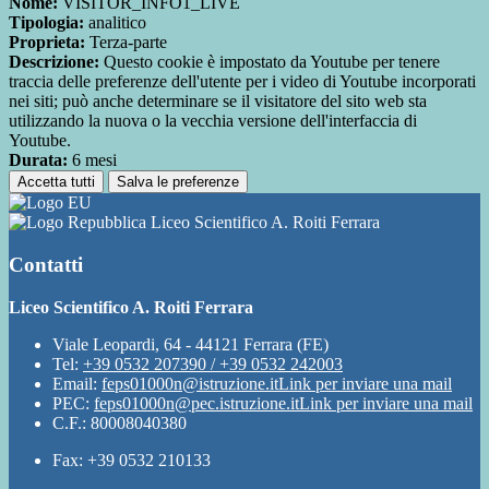
Nome:
VISITOR_INFO1_LIVE
Tipologia:
analitico
Proprieta:
Terza-parte
Descrizione:
Questo cookie è impostato da Youtube per tenere
traccia delle preferenze dell'utente per i video di Youtube incorporati
nei siti; può anche determinare se il visitatore del sito web sta
utilizzando la nuova o la vecchia versione dell'interfaccia di
Youtube.
Durata:
6 mesi
Accetta tutti
Salva le preferenze
Liceo Scientifico A. Roiti Ferrara
Contatti
Liceo Scientifico A. Roiti Ferrara
Viale Leopardi, 64 - 44121 Ferrara (FE)
Tel:
+39 0532 207390 / +39 0532 242003
Email:
feps01000n@istruzione.it
Link per inviare una mail
PEC:
feps01000n@pec.istruzione.it
Link per inviare una mail
C.F.: 80008040380
Fax: +39 0532 210133