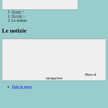
Home
>
Novità
>
Le notizie
Le notizie
Menu di
navigazione
Tutte le news