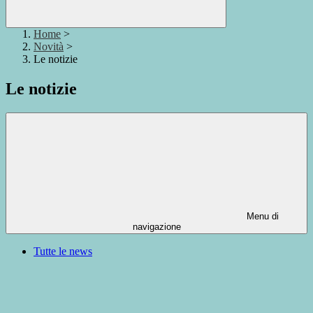
Home
>
Novità
>
Le notizie
Le notizie
Menu di
navigazione
Tutte le news