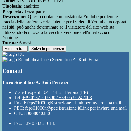
Nome:
VISITOR_INFO1_LIVE
Tipologia:
analitico
Proprieta:
Terza-parte
Descrizione:
Questo cookie è impostato da Youtube per tenere
traccia delle preferenze dell'utente per i video di Youtube incorporati
nei siti; può anche determinare se il visitatore del sito web sta
utilizzando la nuova o la vecchia versione dell'interfaccia di
Youtube.
Durata:
6 mesi
Accetta tutti
Salva le preferenze
Liceo Scientifico A. Roiti Ferrara
Contatti
Liceo Scientifico A. Roiti Ferrara
Viale Leopardi, 64 - 44121 Ferrara (FE)
Tel:
+39 0532 207390 / +39 0532 242003
Email:
feps01000n@istruzione.it
Link per inviare una mail
PEC:
feps01000n@pec.istruzione.it
Link per inviare una mail
C.F.: 80008040380
Fax: +39 0532 210133