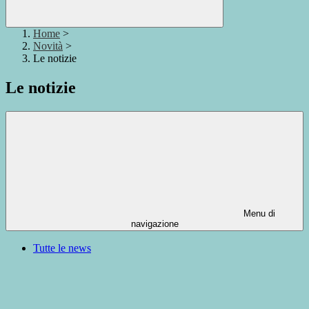
Home
>
Novità
>
Le notizie
Le notizie
Menu di
navigazione
Tutte le news