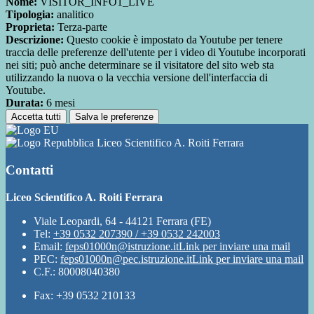
Nome:
VISITOR_INFO1_LIVE
Tipologia:
analitico
Proprieta:
Terza-parte
Descrizione:
Questo cookie è impostato da Youtube per tenere
traccia delle preferenze dell'utente per i video di Youtube incorporati
nei siti; può anche determinare se il visitatore del sito web sta
utilizzando la nuova o la vecchia versione dell'interfaccia di
Youtube.
Durata:
6 mesi
Accetta tutti
Salva le preferenze
Liceo Scientifico A. Roiti Ferrara
Contatti
Liceo Scientifico A. Roiti Ferrara
Viale Leopardi, 64 - 44121 Ferrara (FE)
Tel:
+39 0532 207390 / +39 0532 242003
Email:
feps01000n@istruzione.it
Link per inviare una mail
PEC:
feps01000n@pec.istruzione.it
Link per inviare una mail
C.F.: 80008040380
Fax: +39 0532 210133