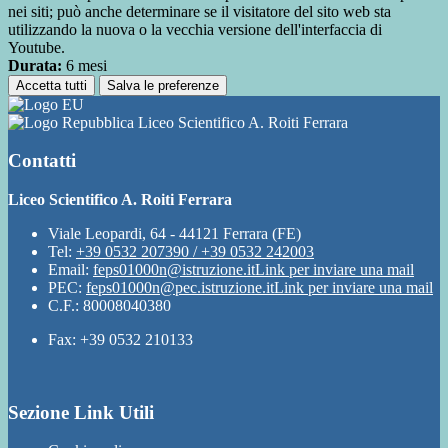
nei siti; può anche determinare se il visitatore del sito web sta
utilizzando la nuova o la vecchia versione dell'interfaccia di
Youtube.
Durata:
6 mesi
Accetta tutti
Salva le preferenze
Liceo Scientifico A. Roiti Ferrara
Contatti
Liceo Scientifico A. Roiti Ferrara
Viale Leopardi, 64 - 44121 Ferrara (FE)
Tel:
+39 0532 207390 / +39 0532 242003
Email:
feps01000n@istruzione.it
Link per inviare una mail
PEC:
feps01000n@pec.istruzione.it
Link per inviare una mail
C.F.: 80008040380
Fax: +39 0532 210133
Sezione Link Utili