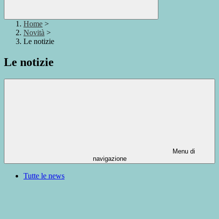
Home
>
Novità
>
Le notizie
Le notizie
Menu di
navigazione
Tutte le news