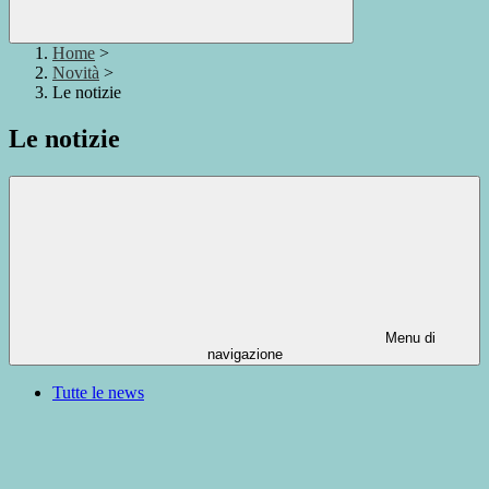
Home
>
Novità
>
Le notizie
Le notizie
Menu di
navigazione
Tutte le news