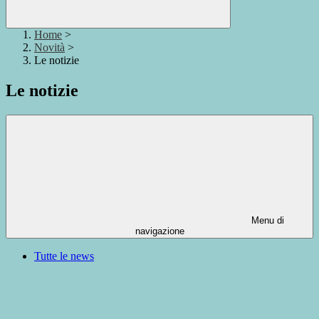
Home
>
Novità
>
Le notizie
Le notizie
Menu di
navigazione
Tutte le news