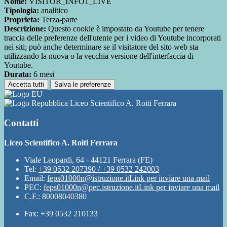
Nome:
VISITOR_INFO1_LIVE
Tipologia:
analitico
Proprieta:
Terza-parte
Descrizione:
Questo cookie è impostato da Youtube per tenere
traccia delle preferenze dell'utente per i video di Youtube incorporati
nei siti; può anche determinare se il visitatore del sito web sta
utilizzando la nuova o la vecchia versione dell'interfaccia di
Youtube.
Durata:
6 mesi
Accetta tutti
Salva le preferenze
Liceo Scientifico A. Roiti Ferrara
Contatti
Liceo Scientifico A. Roiti Ferrara
Viale Leopardi, 64 - 44121 Ferrara (FE)
Tel:
+39 0532 207390 / +39 0532 242003
Email:
feps01000n@istruzione.it
Link per inviare una mail
PEC:
feps01000n@pec.istruzione.it
Link per inviare una mail
C.F.: 80008040380
Fax: +39 0532 210133