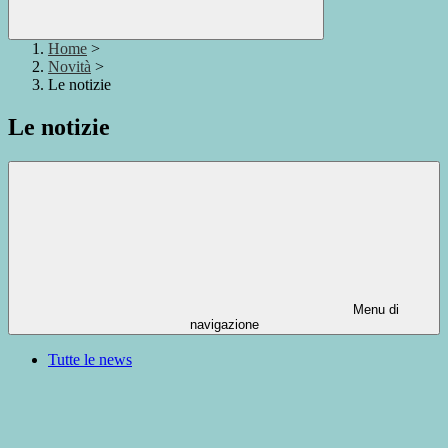
Home
>
Novità
>
Le notizie
Le notizie
Menu di
navigazione
Tutte le news