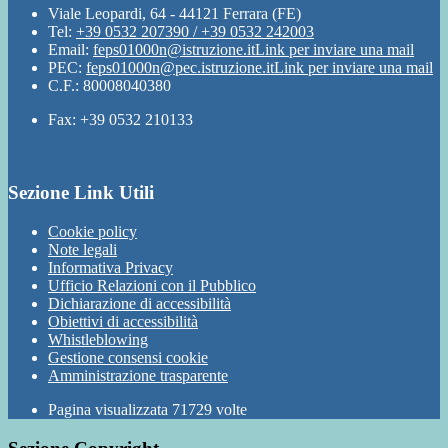
Viale Leopardi, 64 - 44121 Ferrara (FE)
Tel:
+39 0532 207390 / +39 0532 242003
Email:
feps01000n@istruzione.it
Link per inviare una mail
PEC:
feps01000n@pec.istruzione.it
Link per inviare una mail
C.F.: 80008040380
Fax: +39 0532 210133
Sezione Link Utili
Cookie policy
Note legali
Informativa Privacy
Ufficio Relazioni con il Pubblico
Dichiarazione di accessibilità
Obiettivi di accessibilità
Whistleblowing
Gestione consensi cookie
Amministrazione trasparente
Pagina visualizzata
71729
volte