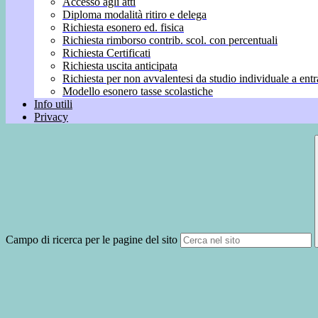
Accesso agli atti
Diploma modalità ritiro e delega
Richiesta esonero ed. fisica
Richiesta rimborso contrib. scol. con percentuali
Richiesta Certificati
Richiesta uscita anticipata
Richiesta per non avvalentesi da studio individuale a entr
Modello esonero tasse scolastiche
Info utili
Privacy
Campo di ricerca per le pagine del sito