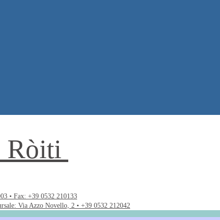
. Ròiti
003 • Fax: +39 0532 210133
ursale: Via Azzo Novello, 2 • +39 0532 212042