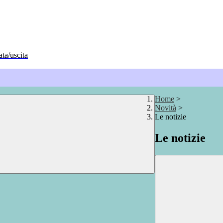
ata/uscita
Home
>
Novità
>
Le notizie
Le notizie