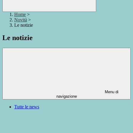
Home
>
Novità
>
Le notizie
Le notizie
Menu di
navigazione
Tutte le news