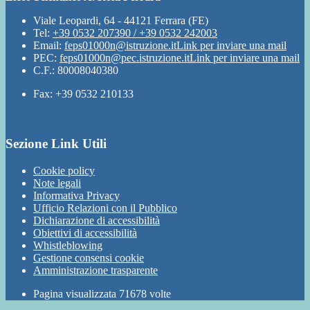
Viale Leopardi, 64 - 44121 Ferrara (FE)
Tel:
+39 0532 207390 / +39 0532 242003
Email:
feps01000n@istruzione.it
Link per inviare una mail
PEC:
feps01000n@pec.istruzione.it
Link per inviare una mail
C.F.: 80008040380
Fax: +39 0532 210133
Sezione Link Utili
Cookie policy
Note legali
Informativa Privacy
Ufficio Relazioni con il Pubblico
Dichiarazione di accessibilità
Obiettivi di accessibilità
Whistleblowing
Gestione consensi cookie
Amministrazione trasparente
Pagina visualizzata
71678
volte