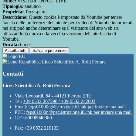
Nome:
VISITOR_INFO1_LIVE
Tipologia:
analitico
Proprieta:
Terza-parte
Descrizione:
Questo cookie è impostato da Youtube per tenere
traccia delle preferenze dell'utente per i video di Youtube incorporati
nei siti; può anche determinare se il visitatore del sito web sta
utilizzando la nuova o la vecchia versione dell'interfaccia di
Youtube.
Durata:
6 mesi
Accetta tutti
Salva le preferenze
Liceo Scientifico A. Roiti Ferrara
Contatti
Liceo Scientifico A. Roiti Ferrara
Viale Leopardi, 64 - 44121 Ferrara (FE)
Tel:
+39 0532 207390 / +39 0532 242003
Email:
feps01000n@istruzione.it
Link per inviare una mail
PEC:
feps01000n@pec.istruzione.it
Link per inviare una mail
C.F.: 80008040380
Fax: +39 0532 210133