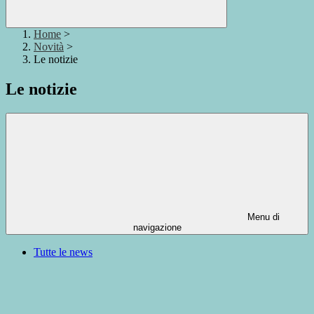
Home
>
Novità
>
Le notizie
Le notizie
Menu di
navigazione
Tutte le news