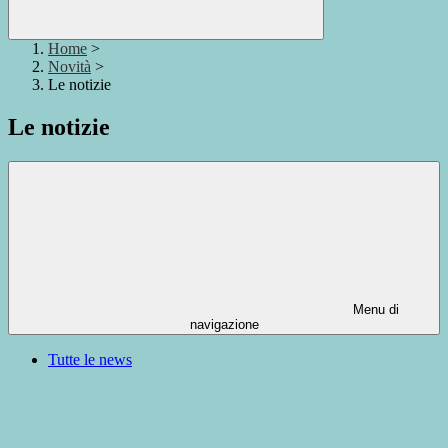
Home
>
Novità
>
Le notizie
Le notizie
Menu di
navigazione
Tutte le news