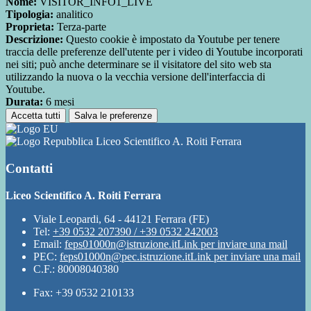
Nome:
VISITOR_INFO1_LIVE
Tipologia:
analitico
Proprieta:
Terza-parte
Descrizione:
Questo cookie è impostato da Youtube per tenere
traccia delle preferenze dell'utente per i video di Youtube incorporati
nei siti; può anche determinare se il visitatore del sito web sta
utilizzando la nuova o la vecchia versione dell'interfaccia di
Youtube.
Durata:
6 mesi
Accetta tutti
Salva le preferenze
Liceo Scientifico A. Roiti Ferrara
Contatti
Liceo Scientifico A. Roiti Ferrara
Viale Leopardi, 64 - 44121 Ferrara (FE)
Tel:
+39 0532 207390 / +39 0532 242003
Email:
feps01000n@istruzione.it
Link per inviare una mail
PEC:
feps01000n@pec.istruzione.it
Link per inviare una mail
C.F.: 80008040380
Fax: +39 0532 210133