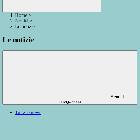
Home
>
Novità
>
Le notizie
Le notizie
Menu di
navigazione
Tutte le news