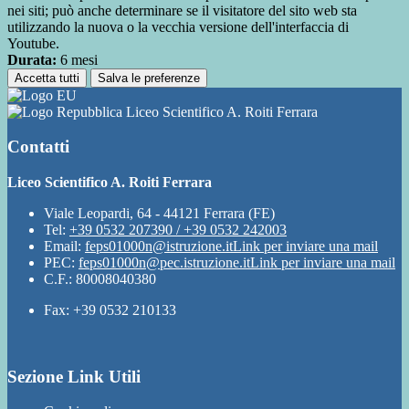
nei siti; può anche determinare se il visitatore del sito web sta
utilizzando la nuova o la vecchia versione dell'interfaccia di
Youtube.
Durata:
6 mesi
Accetta tutti
Salva le preferenze
Liceo Scientifico A. Roiti Ferrara
Contatti
Liceo Scientifico A. Roiti Ferrara
Viale Leopardi, 64 - 44121 Ferrara (FE)
Tel:
+39 0532 207390 / +39 0532 242003
Email:
feps01000n@istruzione.it
Link per inviare una mail
PEC:
feps01000n@pec.istruzione.it
Link per inviare una mail
C.F.: 80008040380
Fax: +39 0532 210133
Sezione Link Utili