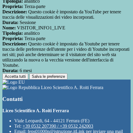
Tipologia:
analitico
Proprieta:
Terza-parte
Descrizione:
Questo cookie è impostato da YouTube per tenere
traccia delle visualizzazioni dei video incorporati.
Durata:
Sessione
Nome:
VISITOR_INFO1_LIVE
Tipologia:
analitico
Proprieta:
Terza-parte
Descrizione:
Questo cookie è impostato da Youtube per tenere
traccia delle preferenze dell'utente per i video di Youtube incorporati
nei siti; può anche determinare se il visitatore del sito web sta
utilizzando la nuova o la vecchia versione dell'interfaccia di
Youtube.
Durata:
6 mesi
Accetta tutti
Salva le preferenze
Liceo Scientifico A. Roiti Ferrara
Contatti
Liceo Scientifico A. Roiti Ferrara
Viale Leopardi, 64 - 44121 Ferrara (FE)
Tel:
+39 0532 207390 / +39 0532 242003
Email:
feps01000n@istruzione.it
Link per inviare una mail