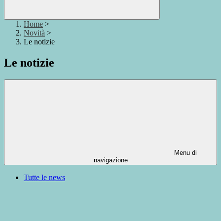
Home
>
Novità
>
Le notizie
Le notizie
Menu di
navigazione
Tutte le news