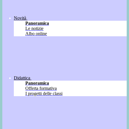
Novità
Panoramica
Le notizie
Albo online
Didattica
Panoramica
Offerta formativa
I progetti delle classi