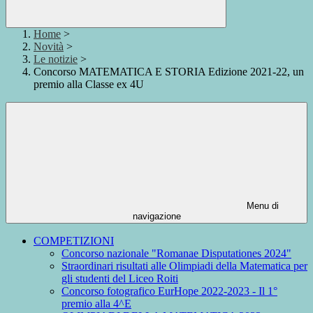
Home
>
Novità
>
Le notizie
>
Concorso MATEMATICA E STORIA Edizione 2021-22, un
premio alla Classe ex 4U
Menu di
navigazione
COMPETIZIONI
Concorso nazionale "Romanae Disputationes 2024"
Straordinari risultati alle Olimpiadi della Matematica per
gli studenti del Liceo Roiti
Concorso fotografico EurHope 2022-2023 - Il 1°
premio alla 4^E