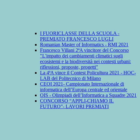
I FUORICLASSE DELLA SCUOLA -
PREMIATO FRANCESCO LUGLI
Romanian Master of Informatics - RMI 2021
Francesco Villani 2ªA vincitore del Concorso
"L'impatto dei cambiamenti climatici sugli
ecosistemi e la biodiversità nei contesti urbani:
riflessioni, proposte, progetti"
La 4ªA vince il Contest Policultura 2021 - HOC-
LAB del Politecnico di Milano
CEOI 2021- Campionato Internazionale di
informatica dell’Europa centrale ed orientale
OIS - Olimpiadi dell’Informatica a Squadre 2021
CONCORSO “APPLI-CHIAMO IL
FUTURO”- LAVORI PREMIATI