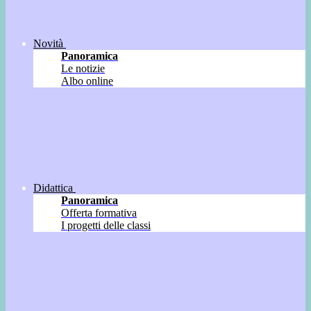
Novità
Panoramica
Le notizie
Albo online
Didattica
Panoramica
Offerta formativa
I progetti delle classi