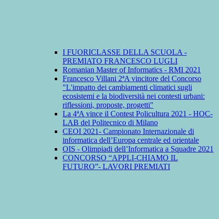
I FUORICLASSE DELLA SCUOLA -
PREMIATO FRANCESCO LUGLI
Romanian Master of Informatics - RMI 2021
Francesco Villani 2ªA vincitore del Concorso
"L'impatto dei cambiamenti climatici sugli
ecosistemi e la biodiversità nei contesti urbani:
riflessioni, proposte, progetti"
La 4ªA vince il Contest Policultura 2021 - HOC-
LAB del Politecnico di Milano
CEOI 2021- Campionato Internazionale di
informatica dell’Europa centrale ed orientale
OIS - Olimpiadi dell’Informatica a Squadre 2021
CONCORSO “APPLI-CHIAMO IL
FUTURO”- LAVORI PREMIATI