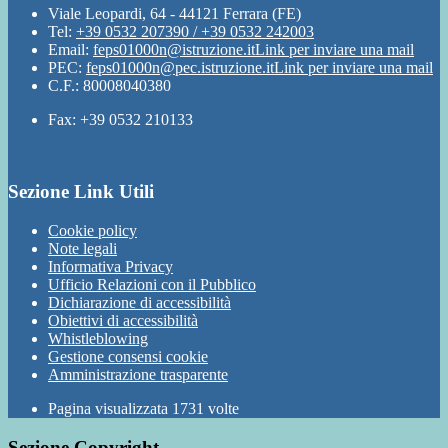
Viale Leopardi, 64 - 44121 Ferrara (FE)
Tel:
+39 0532 207390 / +39 0532 242003
Email:
feps01000n@istruzione.it
Link per inviare una mail
PEC:
feps01000n@pec.istruzione.it
Link per inviare una mail
C.F.: 80008040380
Fax: +39 0532 210133
Sezione Link Utili
Cookie policy
Note legali
Informativa Privacy
Ufficio Relazioni con il Pubblico
Dichiarazione di accessibilità
Obiettivi di accessibilità
Whistleblowing
Gestione consensi cookie
Amministrazione trasparente
Pagina visualizzata
1731
volte
Sezione Copyright