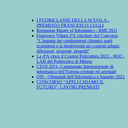
I FUORICLASSE DELLA SCUOLA -
PREMIATO FRANCESCO LUGLI
Romanian Master of Informatics - RMI 2021
Francesco Villani 2ªA vincitore del Concorso
"L'impatto dei cambiamenti climatici sugli
ecosistemi e la biodiversità nei contesti urbani:
riflessioni, proposte, progetti"
La 4ªA vince il Contest Policultura 2021 - HOC-
LAB del Politecnico di Milano
CEOI 2021- Campionato Internazionale di
informatica dell’Europa centrale ed orientale
OIS - Olimpiadi dell’Informatica a Squadre 2021
CONCORSO “APPLI-CHIAMO IL
FUTURO”- LAVORI PREMIATI