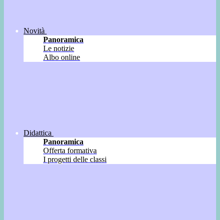
Novità
Panoramica
Le notizie
Albo online
Didattica
Panoramica
Offerta formativa
I progetti delle classi