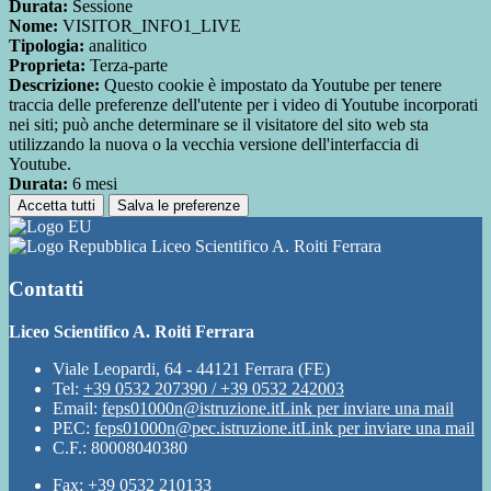
Durata:
Sessione
Nome:
VISITOR_INFO1_LIVE
Tipologia:
analitico
Proprieta:
Terza-parte
Descrizione:
Questo cookie è impostato da Youtube per tenere
traccia delle preferenze dell'utente per i video di Youtube incorporati
nei siti; può anche determinare se il visitatore del sito web sta
utilizzando la nuova o la vecchia versione dell'interfaccia di
Youtube.
Durata:
6 mesi
Accetta tutti
Salva le preferenze
Liceo Scientifico A. Roiti Ferrara
Contatti
Liceo Scientifico A. Roiti Ferrara
Viale Leopardi, 64 - 44121 Ferrara (FE)
Tel:
+39 0532 207390 / +39 0532 242003
Email:
feps01000n@istruzione.it
Link per inviare una mail
PEC:
feps01000n@pec.istruzione.it
Link per inviare una mail
C.F.: 80008040380
Fax: +39 0532 210133