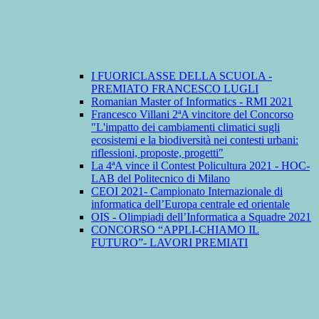
I FUORICLASSE DELLA SCUOLA -
PREMIATO FRANCESCO LUGLI
Romanian Master of Informatics - RMI 2021
Francesco Villani 2ªA vincitore del Concorso
"L'impatto dei cambiamenti climatici sugli
ecosistemi e la biodiversità nei contesti urbani:
riflessioni, proposte, progetti"
La 4ªA vince il Contest Policultura 2021 - HOC-
LAB del Politecnico di Milano
CEOI 2021- Campionato Internazionale di
informatica dell’Europa centrale ed orientale
OIS - Olimpiadi dell’Informatica a Squadre 2021
CONCORSO “APPLI-CHIAMO IL
FUTURO”- LAVORI PREMIATI