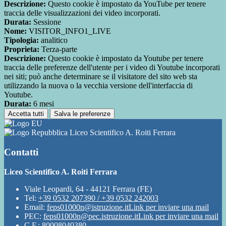
Descrizione:
Questo cookie è impostato da YouTube per tenere
traccia delle visualizzazioni dei video incorporati.
Durata:
Sessione
Nome:
VISITOR_INFO1_LIVE
Tipologia:
analitico
Proprieta:
Terza-parte
Descrizione:
Questo cookie è impostato da Youtube per tenere
traccia delle preferenze dell'utente per i video di Youtube incorporati
nei siti; può anche determinare se il visitatore del sito web sta
utilizzando la nuova o la vecchia versione dell'interfaccia di
Youtube.
Durata:
6 mesi
Accetta tutti
Salva le preferenze
Liceo Scientifico A. Roiti Ferrara
Contatti
Liceo Scientifico A. Roiti Ferrara
Viale Leopardi, 64 - 44121 Ferrara (FE)
Tel:
+39 0532 207390 / +39 0532 242003
Email:
feps01000n@istruzione.it
Link per inviare una mail
PEC:
feps01000n@pec.istruzione.it
Link per inviare una mail
C.F.: 80008040380