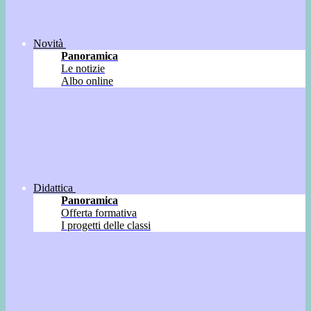
Novità
Panoramica
Le notizie
Albo online
Didattica
Panoramica
Offerta formativa
I progetti delle classi