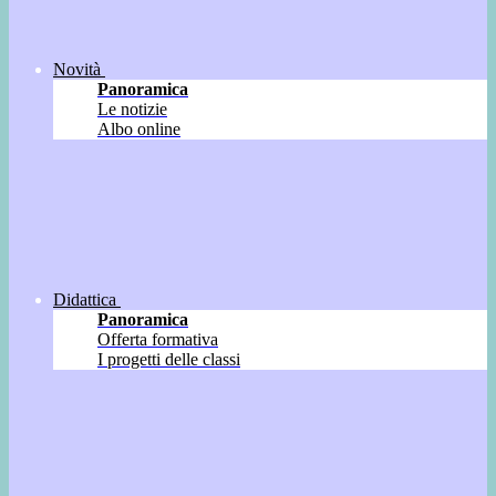
Novità
Panoramica
Le notizie
Albo online
Didattica
Panoramica
Offerta formativa
I progetti delle classi