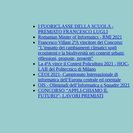
I FUORICLASSE DELLA SCUOLA -
PREMIATO FRANCESCO LUGLI
Romanian Master of Informatics - RMI 2021
Francesco Villani 2ªA vincitore del Concorso
"L'impatto dei cambiamenti climatici sugli
ecosistemi e la biodiversità nei contesti urbani:
riflessioni, proposte, progetti"
La 4ªA vince il Contest Policultura 2021 - HOC-
LAB del Politecnico di Milano
CEOI 2021- Campionato Internazionale di
informatica dell’Europa centrale ed orientale
OIS - Olimpiadi dell’Informatica a Squadre 2021
CONCORSO “APPLI-CHIAMO IL
FUTURO”- LAVORI PREMIATI