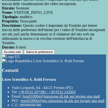
traccia delle visualizzazioni dei video incorporati.
Durata:
Sessione
Nome:
VISITOR_INFO1_LIVE
Tipologia:
analitico
Proprieta:
Terza-parte
Descrizione:
Questo cookie è impostato da Youtube per tenere
traccia delle preferenze dell'utente per i video di Youtube incorporati
nei siti; può anche determinare se il visitatore del sito web sta
utilizzando la nuova o la vecchia versione dell'interfaccia di
Youtube.
Durata:
6 mesi
Accetta tutti
Salva le preferenze
Liceo Scientifico A. Roiti Ferrara
Contatti
Liceo Scientifico A. Roiti Ferrara
Viale Leopardi, 64 - 44121 Ferrara (FE)
Tel:
+39 0532 207390 / +39 0532 242003
Email:
feps01000n@istruzione.it
Link per inviare una mail
PEC:
feps01000n@pec.istruzione.it
Link per inviare una mail
C.F.: 80008040380