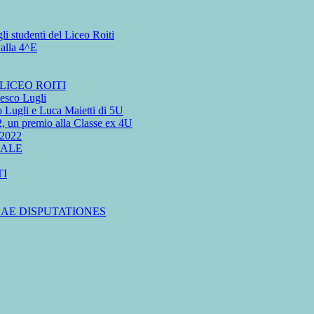
gli studenti del Liceo Roiti
alla 4^E
LICEO ROITI
sco Lugli
o Lugli e Luca Maietti di 5U
n premio alla Classe ex 4U
2022
NALE
TI
AE DISPUTATIONES