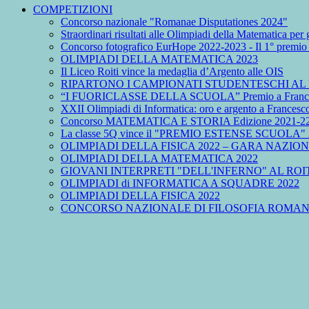
COMPETIZIONI
Concorso nazionale "Romanae Disputationes 2024"
Straordinari risultati alle Olimpiadi della Matematica per 
Concorso fotografico EurHope 2022-2023 - Il 1° premio 
OLIMPIADI DELLA MATEMATICA 2023
Il Liceo Roiti vince la medaglia d’Argento alle OIS
RIPARTONO I CAMPIONATI STUDENTESCHI AL 
“I FUORICLASSE DELLA SCUOLA” Premio a France
XXII Olimpiadi di Informatica: oro e argento a Francesc
Concorso MATEMATICA E STORIA Edizione 2021-22, u
La classe 5Q vince il "PREMIO ESTENSE SCUOLA" 
OLIMPIADI DELLA FISICA 2022 – GARA NAZIO
OLIMPIADI DELLA MATEMATICA 2022
GIOVANI INTERPRETI "DELL'INFERNO" AL ROI
OLIMPIADI di INFORMATICA A SQUADRE 2022
OLIMPIADI DELLA FISICA 2022
CONCORSO NAZIONALE DI FILOSOFIA ROMAN