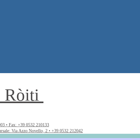
. Ròiti
003 • Fax: +39 0532 210133
ursale: Via Azzo Novello, 2 • +39 0532 212042