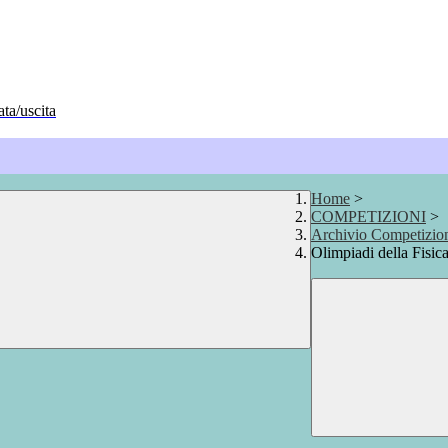
ata/uscita
Home
>
COMPETIZIONI
>
Archivio Competizio
Olimpiadi della Fisic