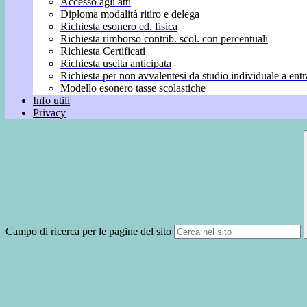
Accesso agli atti
Diploma modalità ritiro e delega
Richiesta esonero ed. fisica
Richiesta rimborso contrib. scol. con percentuali
Richiesta Certificati
Richiesta uscita anticipata
Richiesta per non avvalentesi da studio individuale a entr
Modello esonero tasse scolastiche
Info utili
Privacy
Campo di ricerca per le pagine del sito