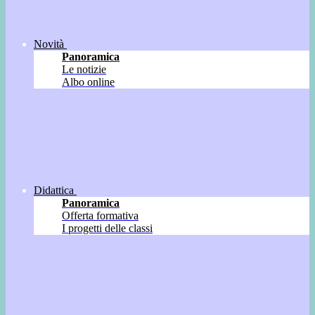
Novità
Panoramica
Le notizie
Albo online
Didattica
Panoramica
Offerta formativa
I progetti delle classi