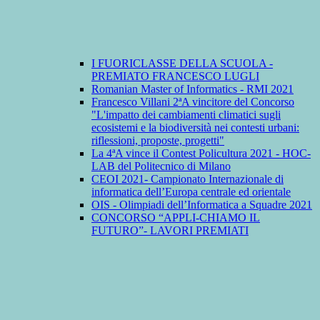
I FUORICLASSE DELLA SCUOLA -
PREMIATO FRANCESCO LUGLI
Romanian Master of Informatics - RMI 2021
Francesco Villani 2ªA vincitore del Concorso
"L'impatto dei cambiamenti climatici sugli
ecosistemi e la biodiversità nei contesti urbani:
riflessioni, proposte, progetti"
La 4ªA vince il Contest Policultura 2021 - HOC-
LAB del Politecnico di Milano
CEOI 2021- Campionato Internazionale di
informatica dell’Europa centrale ed orientale
OIS - Olimpiadi dell’Informatica a Squadre 2021
CONCORSO “APPLI-CHIAMO IL
FUTURO”- LAVORI PREMIATI