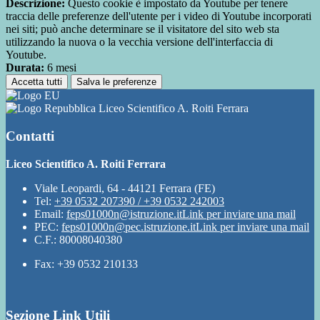
Descrizione:
Questo cookie è impostato da Youtube per tenere
traccia delle preferenze dell'utente per i video di Youtube incorporati
nei siti; può anche determinare se il visitatore del sito web sta
utilizzando la nuova o la vecchia versione dell'interfaccia di
Youtube.
Durata:
6 mesi
Accetta tutti
Salva le preferenze
Liceo Scientifico A. Roiti Ferrara
Contatti
Liceo Scientifico A. Roiti Ferrara
Viale Leopardi, 64 - 44121 Ferrara (FE)
Tel:
+39 0532 207390 / +39 0532 242003
Email:
feps01000n@istruzione.it
Link per inviare una mail
PEC:
feps01000n@pec.istruzione.it
Link per inviare una mail
C.F.: 80008040380
Fax: +39 0532 210133
Sezione Link Utili