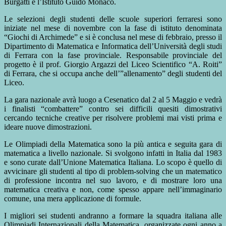
Burgatti e l’Istituto Guido Monaco.
Le selezioni degli studenti delle scuole superiori ferraresi sono
iniziate nel mese di novembre con la fase di istituto denominata
“Giochi di Archimede” e si è conclusa nel mese di febbraio, presso il
Dipartimento di Matematica e Informatica dell’Università degli studi
di Ferrara con la fase provinciale. Responsabile provinciale del
progetto è il prof. Giorgio Argazzi del Liceo Scientifico “A. Roiti”
di Ferrara, che si occupa anche dell’”allenamento” degli studenti del
Liceo.
La gara nazionale avrà luogo a Cesenatico dal 2 al 5 Maggio e vedrà
i finalisti “combattere” contro sei difficili quesiti dimostrativi
cercando tecniche creative per risolvere problemi mai visti prima e
ideare nuove dimostrazioni.
Le Olimpiadi della Matematica sono la più antica e seguita gara di
matematica a livello nazionale. Si svolgono infatti in Italia dal 1983
e sono curate dall’Unione Matematica Italiana. Lo scopo è quello di
avvicinare gli studenti al tipo di problem-solving che un matematico
di professione incontra nel suo lavoro, e di mostrare loro una
matematica creativa e non, come spesso appare nell’immaginario
comune, una mera applicazione di formule.
I migliori sei studenti andranno a formare la squadra italiana alle
Olimpiadi Internazionali della Matematica, organizzate ogni anno a