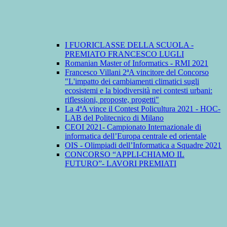
I FUORICLASSE DELLA SCUOLA -
PREMIATO FRANCESCO LUGLI
Romanian Master of Informatics - RMI 2021
Francesco Villani 2ªA vincitore del Concorso
"L'impatto dei cambiamenti climatici sugli
ecosistemi e la biodiversità nei contesti urbani:
riflessioni, proposte, progetti"
La 4ªA vince il Contest Policultura 2021 - HOC-
LAB del Politecnico di Milano
CEOI 2021- Campionato Internazionale di
informatica dell’Europa centrale ed orientale
OIS - Olimpiadi dell’Informatica a Squadre 2021
CONCORSO “APPLI-CHIAMO IL
FUTURO”- LAVORI PREMIATI