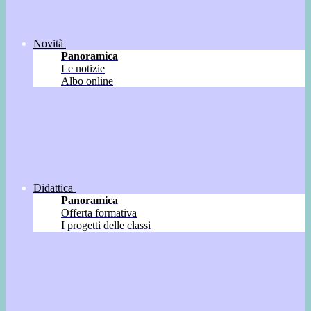
Novità
Panoramica
Le notizie
Albo online
Didattica
Panoramica
Offerta formativa
I progetti delle classi