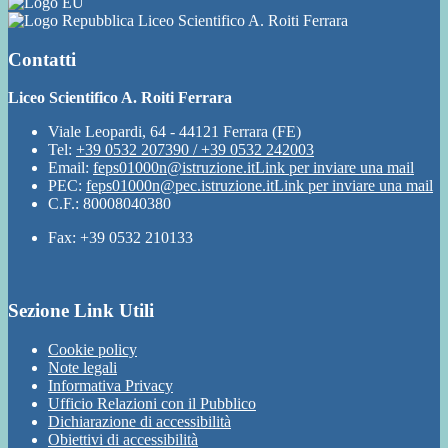
Liceo Scientifico A. Roiti Ferrara
Contatti
Liceo Scientifico A. Roiti Ferrara
Viale Leopardi, 64 - 44121 Ferrara (FE)
Tel:
+39 0532 207390 / +39 0532 242003
Email:
feps01000n@istruzione.it
Link per inviare una mail
PEC:
feps01000n@pec.istruzione.it
Link per inviare una mail
C.F.: 80008040380
Fax: +39 0532 210133
Sezione Link Utili
Cookie policy
Note legali
Informativa Privacy
Ufficio Relazioni con il Pubblico
Dichiarazione di accessibilità
Obiettivi di accessibilità