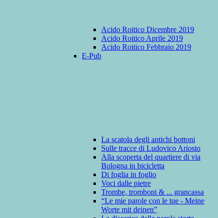
Acido Roitico Dicembre 2019
Acido Roitico Aprile 2019
Acido Roitico Febbraio 2019
E-Pub
La scatola degli antichi bottoni
Sulle tracce di Ludovico Ariosto
Alla scoperta del quartiere di via
Bologna in bicicletta
Di foglia in foglio
Voci dalle pietre
Trombe, tromboni & ... grancassa
“Le mie parole con le tue - Meine
Worte mit deinen”