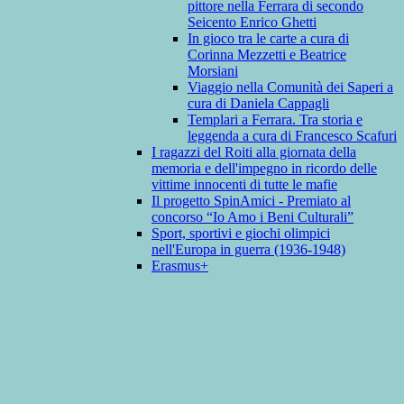
pittore nella Ferrara di secondo
Seicento Enrico Ghetti
In gioco tra le carte a cura di
Corinna Mezzetti e Beatrice
Morsiani
Viaggio nella Comunità dei Saperi a
cura di Daniela Cappagli
Templari a Ferrara. Tra storia e
leggenda a cura di Francesco Scafuri
I ragazzi del Roiti alla giornata della
memoria e dell'impegno in ricordo delle
vittime innocenti di tutte le mafie
Il progetto SpinAmici - Premiato al
concorso “Io Amo i Beni Culturali”
Sport, sportivi e giochi olimpici
nell'Europa in guerra (1936-1948)
Erasmus+