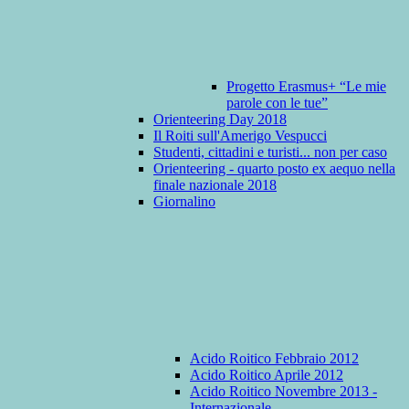
Progetto Erasmus+ “Le mie
parole con le tue”
Orienteering Day 2018
Il Roiti sull'Amerigo Vespucci
Studenti, cittadini e turisti... non per caso
Orienteering - quarto posto ex aequo nella
finale nazionale 2018
Giornalino
Acido Roitico Febbraio 2012
Acido Roitico Aprile 2012
Acido Roitico Novembre 2013 -
Internazionale