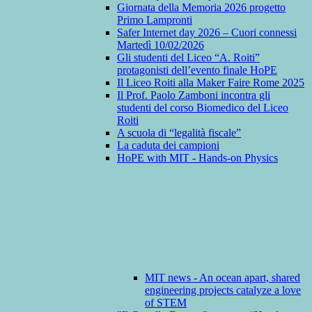
Giornata della Memoria 2026 progetto
Primo Lampronti
Safer Internet day 2026 – Cuori connessi
Martedì 10/02/2026
Gli studenti del Liceo “A. Roiti”
protagonisti dell’evento finale HoPE
Il Liceo Roiti alla Maker Faire Rome 2025
Il Prof. Paolo Zamboni incontra gli
studenti del corso Biomedico del Liceo
Roiti
A scuola di “legalità fiscale”
La caduta dei campioni
HoPE with MIT - Hands-on Physics
MIT news - An ocean apart, shared
engineering projects catalyze a love
of STEM