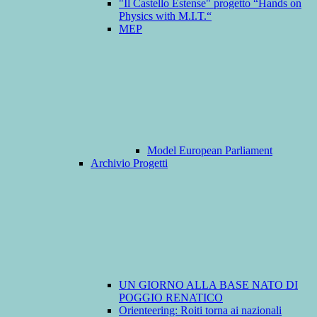
"Il Castello Estense" progetto “Hands on
Physics with M.I.T.“
MEP
Model European Parliament
Archivio Progetti
UN GIORNO ALLA BASE NATO DI
POGGIO RENATICO
Orienteering: Roiti torna ai nazionali