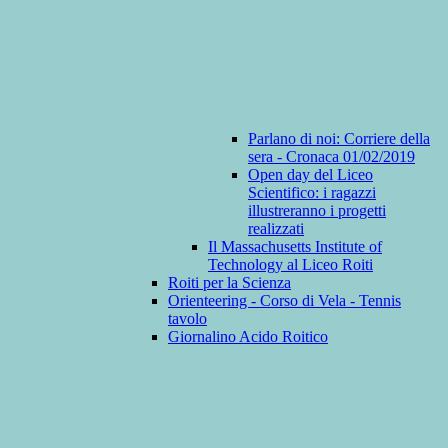
Parlano di noi: Corriere della
sera - Cronaca 01/02/2019
Open day del Liceo
Scientifico: i ragazzi
illustreranno i progetti
realizzati
Il Massachusetts Institute of
Technology al Liceo Roiti
Roiti per la Scienza
Orienteering - Corso di Vela - Tennis
tavolo
Giornalino Acido Roitico