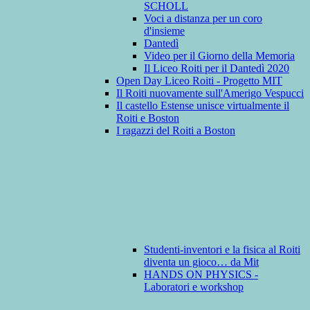
SCHOLL
Voci a distanza per un coro
d'insieme
Dantedì
Video per il Giorno della Memoria
Il Liceo Roiti per il Dantedì 2020
Open Day Liceo Roiti - Progetto MIT
Il Roiti nuovamente sull'Amerigo Vespucci
Il castello Estense unisce virtualmente il
Roiti e Boston
I ragazzi del Roiti a Boston
Studenti-inventori e la fisica al Roiti
diventa un gioco… da Mit
HANDS ON PHYSICS -
Laboratori e workshop