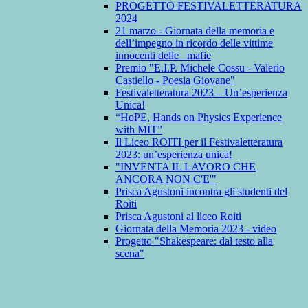
PROGETTO FESTIVALETTERATURA
2024
21 marzo - Giornata della memoria e
dell’impegno in ricordo delle vittime
innocenti delle mafie
Premio "E.I.P. Michele Cossu - Valerio
Castiello - Poesia Giovane"
Festivaletteratura 2023 – Un’esperienza
Unica!
“HoPE, Hands on Physics Experience
with MIT”
Il Liceo ROITI per il Festivaletteratura
2023: un’esperienza unica!
"INVENTA IL LAVORO CHE
ANCORA NON C'E'"
Prisca Agustoni incontra gli studenti del
Roiti
Prisca Agustoni al liceo Roiti
Giornata della Memoria 2023 - video
Progetto "Shakespeare: dal testo alla
scena"