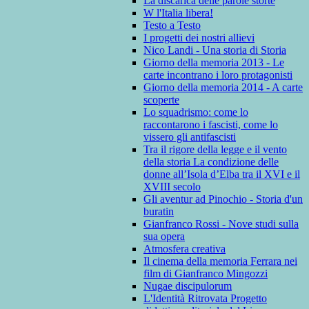
La discarica delle parole storte
W l'Italia libera!
Testo a Testo
I progetti dei nostri allievi
Nico Landi - Una storia di Storia
Giorno della memoria 2013 - Le
carte incontrano i loro protagonisti
Giorno della memoria 2014 - A carte
scoperte
Lo squadrismo: come lo
raccontarono i fascisti, come lo
vissero gli antifascisti
Tra il rigore della legge e il vento
della storia La condizione delle
donne all’Isola d’Elba tra il XVI e il
XVIII secolo
Gli aventur ad Pinochio - Storia d'un
buratin
Gianfranco Rossi - Nove studi sulla
sua opera
Atmosfera creativa
Il cinema della memoria Ferrara nei
film di Gianfranco Mingozzi
Nugae discipulorum
L'Identità Ritrovata Progetto