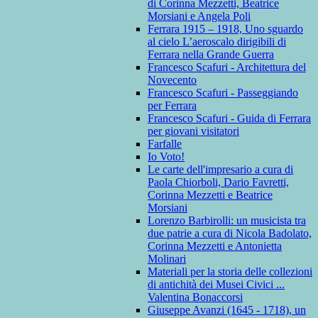
di Corinna Mezzetti, Beatrice
Morsiani e Angela Poli
Ferrara 1915 – 1918, Uno sguardo
al cielo L’aeroscalo dirigibili di
Ferrara nella Grande Guerra
Francesco Scafuri - Architettura del
Novecento
Francesco Scafuri - Passeggiando
per Ferrara
Francesco Scafuri - Guida di Ferrara
per giovani visitatori
Farfalle
Io Voto!
Le carte dell'impresario a cura di
Paola Chiorboli, Dario Favretti,
Corinna Mezzetti e Beatrice
Morsiani
Lorenzo Barbirolli: un musicista tra
due patrie a cura di Nicola Badolato,
Corinna Mezzetti e Antonietta
Molinari
Materiali per la storia delle collezioni
di antichità dei Musei Civici ...
Valentina Bonaccorsi
Giuseppe Avanzi (1645 - 1718), un