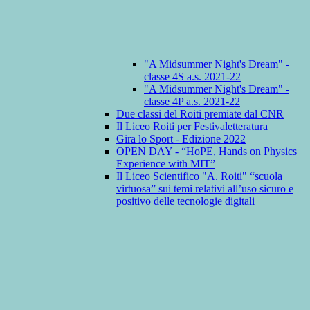
"A Midsummer Night's Dream" -
classe 4S a.s. 2021-22
"A Midsummer Night's Dream" -
classe 4P a.s. 2021-22
Due classi del Roiti premiate dal CNR
Il Liceo Roiti per Festivaletteratura
Gira lo Sport - Edizione 2022
OPEN DAY - “HoPE, Hands on Physics
Experience with MIT”
Il Liceo Scientifico "A. Roiti" “scuola
virtuosa” sui temi relativi all’uso sicuro e
positivo delle tecnologie digitali