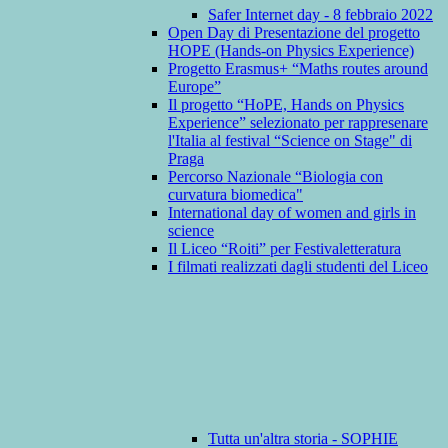
Safer Internet day - 8 febbraio 2022
Open Day di Presentazione del progetto
HOPE (Hands-on Physics Experience)
Progetto Erasmus+ “Maths routes around
Europe”
Il progetto “HoPE, Hands on Physics
Experience” selezionato per rappresenare
l'Italia al festival “Science on Stage" di
Praga
Percorso Nazionale “Biologia con
curvatura biomedica"
International day of women and girls in
science
Il Liceo “Roiti” per Festivaletteratura
I filmati realizzati dagli studenti del Liceo
Tutta un'altra storia - SOPHIE