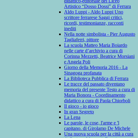
didattico-editoriale del Liceo
Artistico “Dosso Dossi” di Ferrara
Aldo Luppi - Aldo Luppi Uno
scrittore ferrarese Saggi critici,
ricordi, testimonianze, racconti
inediti
Nella notte simbolista - Pier Augusto
Tagliaferri, pittore
La scuola Matteo Maria Boiardo
nelle carte d’archivio a cura di
Corinna Mezzetti, Beatrice Morsiani
e Angela Poli
Giorno della Memoria 2016 - La
Sinagoga profanata
La Biblioteca Pubblica di Ferrara
Le tracce del passato diventano
memoria del presente Testo a cura di
Maria Bonora - Coordinamento
didattico a cura di Paola Chiorboli
Il gioco - io gioco
In gran Segreto
La Lena
Le parole, le cose, l'arme e 'l
capitano. di Girolamo De Michele
Una nuova scuola per la città a cura