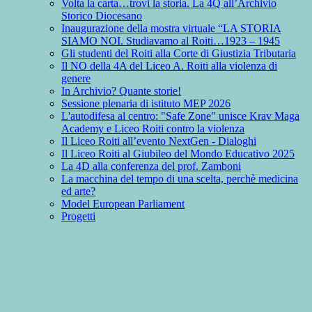
Volta la carta…trovi la storia. La 4Q all’Archivio
Storico Diocesano
Inaugurazione della mostra virtuale “LA STORIA
SIAMO NOI. Studiavamo al Roiti…1923 – 1945
Gli studenti del Roiti alla Corte di Giustizia Tributaria
Il NO della 4A del Liceo A. Roiti alla violenza di
genere
In Archivio? Quante storie!
Sessione plenaria di istituto MEP 2026
L'autodifesa al centro: "Safe Zone" unisce Krav Maga
Academy e Liceo Roiti contro la violenza
Il Liceo Roiti all’evento NextGen - Dialoghi
Il Liceo Roiti al Giubileo del Mondo Educativo 2025
La 4D alla conferenza del prof. Zamboni
La macchina del tempo di una scelta, perchè medicina
ed arte?
Model European Parliament
Progetti