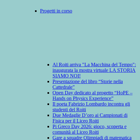
Progetti in corso
Al Roiti arriva "La Macchina del Tempo":
inaugurata la mostra virtuale LA STORIA
SIAMO NOI!
Presentazione del libro “Storie nella
Cattedrale”
Open Day dedicato al progetto “HoPE –
Hands on Physics Experience”
Il poeta Fabrizio Lombardo incontra gli
studenti del Roiti
Due Medaglie D’oro ai Campionati di
Fisica per il Liceo Roiti
Pi Greco Day 2026: gioco, scoperta e
comunità al Liceo Roiti
Gare a squadre Olimpiadi di matematica