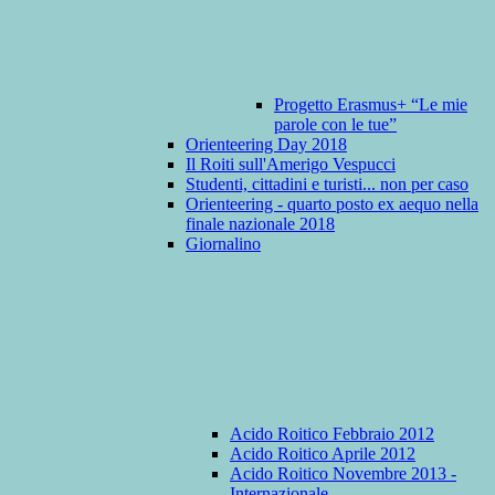
Progetto Erasmus+ “Le mie
parole con le tue”
Orienteering Day 2018
Il Roiti sull'Amerigo Vespucci
Studenti, cittadini e turisti... non per caso
Orienteering - quarto posto ex aequo nella
finale nazionale 2018
Giornalino
Acido Roitico Febbraio 2012
Acido Roitico Aprile 2012
Acido Roitico Novembre 2013 -
Internazionale