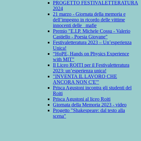
PROGETTO FESTIVALETTERATURA
2024
21 marzo - Giornata della memoria e
dell’impegno in ricordo delle vittime
innocenti delle mafie
Premio "E.I.P. Michele Cossu - Valerio
Castiello - Poesia Giovane"
Festivaletteratura 2023 – Un’esperienza
Unica!
“HoPE, Hands on Physics Experience
with MIT”
Il Liceo ROITI per il Festivaletteratura
2023: un’esperienza unica!
"INVENTA IL LAVORO CHE
ANCORA NON C'E'"
Prisca Agustoni incontra gli studenti del
Roiti
Prisca Agustoni al liceo Roiti
Giornata della Memoria 2023 - video
Progetto "Shakespeare: dal testo alla
scena"