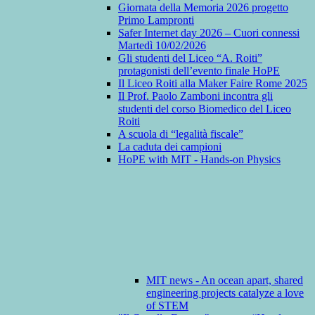
Giornata della Memoria 2026 progetto
Primo Lampronti
Safer Internet day 2026 – Cuori connessi
Martedì 10/02/2026
Gli studenti del Liceo “A. Roiti”
protagonisti dell’evento finale HoPE
Il Liceo Roiti alla Maker Faire Rome 2025
Il Prof. Paolo Zamboni incontra gli
studenti del corso Biomedico del Liceo
Roiti
A scuola di “legalità fiscale”
La caduta dei campioni
HoPE with MIT - Hands-on Physics
MIT news - An ocean apart, shared
engineering projects catalyze a love
of STEM