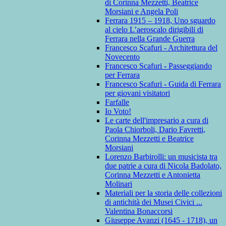
di Corinna Mezzetti, Beatrice
Morsiani e Angela Poli
Ferrara 1915 – 1918, Uno sguardo
al cielo L’aeroscalo dirigibili di
Ferrara nella Grande Guerra
Francesco Scafuri - Architettura del
Novecento
Francesco Scafuri - Passeggiando
per Ferrara
Francesco Scafuri - Guida di Ferrara
per giovani visitatori
Farfalle
Io Voto!
Le carte dell'impresario a cura di
Paola Chiorboli, Dario Favretti,
Corinna Mezzetti e Beatrice
Morsiani
Lorenzo Barbirolli: un musicista tra
due patrie a cura di Nicola Badolato,
Corinna Mezzetti e Antonietta
Molinari
Materiali per la storia delle collezioni
di antichità dei Musei Civici ...
Valentina Bonaccorsi
Giuseppe Avanzi (1645 - 1718), un