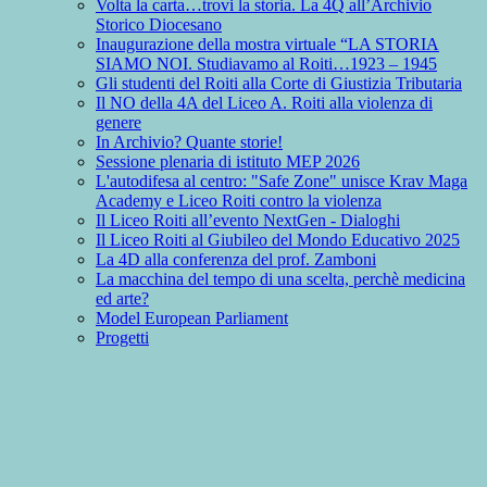
Volta la carta…trovi la storia. La 4Q all’Archivio
Storico Diocesano
Inaugurazione della mostra virtuale “LA STORIA
SIAMO NOI. Studiavamo al Roiti…1923 – 1945
Gli studenti del Roiti alla Corte di Giustizia Tributaria
Il NO della 4A del Liceo A. Roiti alla violenza di
genere
In Archivio? Quante storie!
Sessione plenaria di istituto MEP 2026
L'autodifesa al centro: "Safe Zone" unisce Krav Maga
Academy e Liceo Roiti contro la violenza
Il Liceo Roiti all’evento NextGen - Dialoghi
Il Liceo Roiti al Giubileo del Mondo Educativo 2025
La 4D alla conferenza del prof. Zamboni
La macchina del tempo di una scelta, perchè medicina
ed arte?
Model European Parliament
Progetti