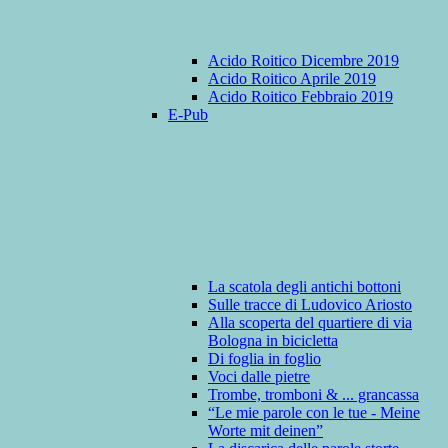
Acido Roitico Dicembre 2019
Acido Roitico Aprile 2019
Acido Roitico Febbraio 2019
E-Pub
La scatola degli antichi bottoni
Sulle tracce di Ludovico Ariosto
Alla scoperta del quartiere di via
Bologna in bicicletta
Di foglia in foglio
Voci dalle pietre
Trombe, tromboni & ... grancassa
“Le mie parole con le tue - Meine
Worte mit deinen”