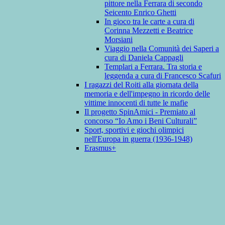
pittore nella Ferrara di secondo
Seicento Enrico Ghetti
In gioco tra le carte a cura di
Corinna Mezzetti e Beatrice
Morsiani
Viaggio nella Comunità dei Saperi a
cura di Daniela Cappagli
Templari a Ferrara. Tra storia e
leggenda a cura di Francesco Scafuri
I ragazzi del Roiti alla giornata della
memoria e dell'impegno in ricordo delle
vittime innocenti di tutte le mafie
Il progetto SpinAmici - Premiato al
concorso “Io Amo i Beni Culturali”
Sport, sportivi e giochi olimpici
nell'Europa in guerra (1936-1948)
Erasmus+