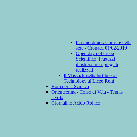
Parlano di noi: Corriere della
sera - Cronaca 01/02/2019
Open day del Liceo
Scientifico: i ragazzi
illustreranno i progetti
realizzati
Il Massachusetts Institute of
Technology al Liceo Roiti
Roiti per la Scienza
Orienteering - Corso di Vela - Tennis
tavolo
Giornalino Acido Roitico