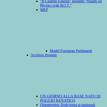
"Il Castello Estense" progetto “Hands on
Physics with M.I.T.“
MEP
Model European Parliament
Archivio Progetti
UN GIORNO ALLA BASE NATO DI
POGGIO RENATICO
Orienteering: Roiti torna ai nazionali