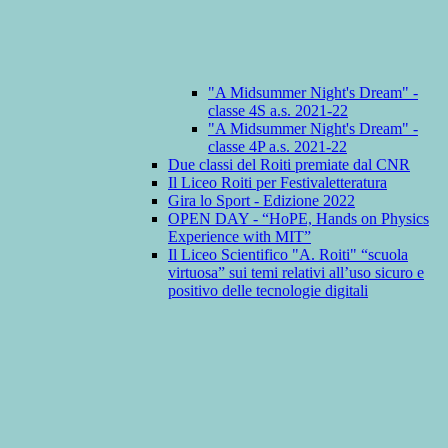
"A Midsummer Night's Dream" -
classe 4S a.s. 2021-22
"A Midsummer Night's Dream" -
classe 4P a.s. 2021-22
Due classi del Roiti premiate dal CNR
Il Liceo Roiti per Festivaletteratura
Gira lo Sport - Edizione 2022
OPEN DAY - “HoPE, Hands on Physics
Experience with MIT”
Il Liceo Scientifico "A. Roiti" “scuola
virtuosa” sui temi relativi all’uso sicuro e
positivo delle tecnologie digitali