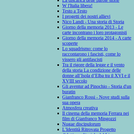
La discarica delle parole storte
W l'Italia libera!
Testo a Testo
I progetti dei nostri allievi
Nico Landi - Una storia di Storia
Giorno della memoria 2013 - Le
carte incontrano i loro protagonisti
Giorno della memoria 2014 - A carte
scoperte
Lo squadrismo: come lo
raccontarono i fascisti, come lo
vissero gli antifascisti
Tra il rigore della legge e il vento
della storia La condizione delle
donne all’Isola d’Elba tra il XVI e il
XVIII secolo
Gli aventur ad Pinochio - Storia d'un
buratin
Gianfranco Rossi - Nove studi sulla
sua opera
Atmosfera creativa
Il cinema della memoria Ferrara nei
film di Gianfranco Mingozzi
Nugae discipulorum
L'Identità Ritrovata Progetto