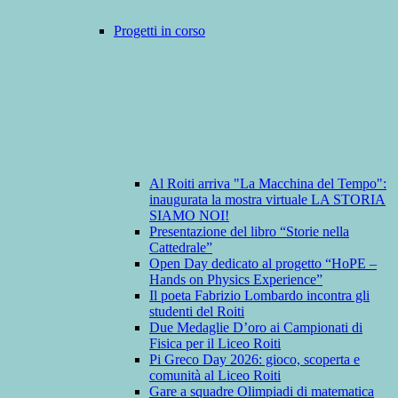
Progetti in corso
Al Roiti arriva "La Macchina del Tempo":
inaugurata la mostra virtuale LA STORIA
SIAMO NOI!
Presentazione del libro “Storie nella
Cattedrale”
Open Day dedicato al progetto “HoPE –
Hands on Physics Experience”
Il poeta Fabrizio Lombardo incontra gli
studenti del Roiti
Due Medaglie D’oro ai Campionati di
Fisica per il Liceo Roiti
Pi Greco Day 2026: gioco, scoperta e
comunità al Liceo Roiti
Gare a squadre Olimpiadi di matematica