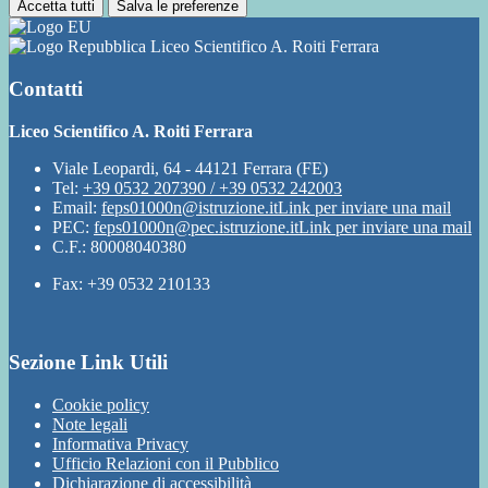
Accetta tutti
Salva le preferenze
Liceo Scientifico A. Roiti Ferrara
Contatti
Liceo Scientifico A. Roiti Ferrara
Viale Leopardi, 64 - 44121 Ferrara (FE)
Tel:
+39 0532 207390 / +39 0532 242003
Email:
feps01000n@istruzione.it
Link per inviare una mail
PEC:
feps01000n@pec.istruzione.it
Link per inviare una mail
C.F.: 80008040380
Fax: +39 0532 210133
Sezione Link Utili
Cookie policy
Note legali
Informativa Privacy
Ufficio Relazioni con il Pubblico
Dichiarazione di accessibilità