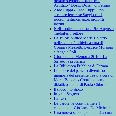
didattico-editoriale del Liceo
Artistico “Dosso Dossi” di Ferrara
Aldo Luppi - Aldo Luppi Uno
scrittore ferrarese Saggi critici,
ricordi, testimonianze, racconti
inediti
Nella notte simbolista - Pier Augusto
Tagliaferri, pittore
La scuola Matteo Maria Boiardo
nelle carte d’archivio a cura di
Corinna Mezzetti, Beatrice Morsiani
e Angela Poli
Giorno della Memoria 2016 - La
Sinagoga profanata
La Biblioteca Pubblica di Ferrara
Le tracce del passato diventano
memoria del presente Testo a cura di
Maria Bonora - Coordinamento
didattico a cura di Paola Chiorboli
Il gioco - io gioco
In gran Segreto
La Lena
Le parole, le cose, l'arme e 'l
capitano. di Girolamo De Michele
Una nuova scuola per la città a cura