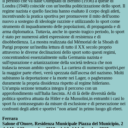
Il periodo che va dalle Olimpiadi di Berlino (1936) a quelle di
Londra (1948) coincide con un'inedita politicizzazione dello sport. Il
regime nazista e quello fascista hanno esaltato il corpo degli atleti,
incentivando la pratica sportiva per promuovere il mito dell'uomo
nuovo a sostegno di ideologie razziste e utilizzando lo sport come
strumento di inquadramento delle popolazioni, di propaganda e di
arma diplomatica. Tuttavia, anche in questo tragico periodo, lo sport
è stato per numerosi atleti espressione di resistenza e di
disobbedienza. La mostra realizzata dal Mémorial de la Shoah di
Parigi propone un'inedita lettura di tutto il XX secolo proprio
attraverso le diverse declinazioni dello sport sotto questi regimi,
concentrandosi essenzialmente sulla Germania nazista e
sull'epurazione e arianizzazione della società tedesca che non
tralascia nessun ambito sportivo. La carriera di numerosi sportivi,per
la maggior parte ebrei, verrà spezzata dall'ascesa del nazismo. Molti
subiranno la deportazione e la morte nei Lager, o pagheranno
duramente la propria dissidenza rispetto al regime hitleriano.
Un'ampia sezione tematica integra il percorso con un
approfondimento sull'Italia fascista. Al di là delle diversità della
politica sportiva attuata da Hitler e da Mussolini,in entrambi i casi lo
sport fu contrassegnato da misure di esclusione e di persecu­zione nei
confronti degli atleti e sportivi "non ariani' in primo luogo gli ebrei.
Ferrara
Salone d'Onore, Residenza Municipale Piazza del Municipio, 2