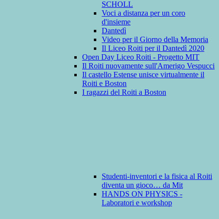
SCHOLL
Voci a distanza per un coro
d'insieme
Dantedì
Video per il Giorno della Memoria
Il Liceo Roiti per il Dantedì 2020
Open Day Liceo Roiti - Progetto MIT
Il Roiti nuovamente sull'Amerigo Vespucci
Il castello Estense unisce virtualmente il
Roiti e Boston
I ragazzi del Roiti a Boston
Studenti-inventori e la fisica al Roiti
diventa un gioco… da Mit
HANDS ON PHYSICS -
Laboratori e workshop