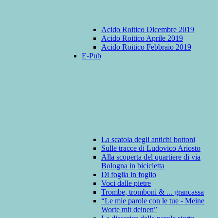
Acido Roitico Dicembre 2019
Acido Roitico Aprile 2019
Acido Roitico Febbraio 2019
E-Pub
La scatola degli antichi bottoni
Sulle tracce di Ludovico Ariosto
Alla scoperta del quartiere di via
Bologna in bicicletta
Di foglia in foglio
Voci dalle pietre
Trombe, tromboni & ... grancassa
“Le mie parole con le tue - Meine
Worte mit deinen”