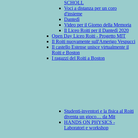
SCHOLL
Voci a distanza per un coro
d'insieme
Dantedì
Video per il Giorno della Memoria
Il Liceo Roiti per il Dantedì 2020
Open Day Liceo Roiti - Progetto MIT
Il Roiti nuovamente sull'Amerigo Vespucci
Il castello Estense unisce virtualmente il
Roiti e Boston
I ragazzi del Roiti a Boston
Studenti-inventori e la fisica al Roiti
diventa un gioco… da Mit
HANDS ON PHYSICS -
Laboratori e workshop