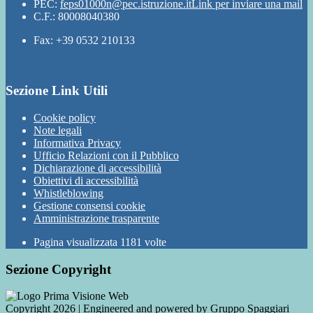
PEC:
feps01000n@pec.istruzione.it
Link per inviare una mail
C.F.: 80008040380
Fax: +39 0532 210133
Sezione Link Utili
Cookie policy
Note legali
Informativa Privacy
Ufficio Relazioni con il Pubblico
Dichiarazione di accessibilità
Obiettivi di accessibilità
Whistleblowing
Gestione consensi cookie
Amministrazione trasparente
Pagina visualizzata
1181
volte
Sezione Copyright
Copyright 2026 | Engineered and powered by Gruppo Spaggiari