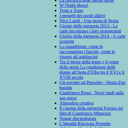
La discarica delle parole storte
W l'Italia libera!
Testo a Testo
I progetti dei nostri allievi
Nico Landi - Una storia di Storia
Giorno della memoria 2013 - Le
carte incontrano i loro protagonisti
Giorno della memoria 2014 - A carte
scoperte
Lo squadrismo: come lo
raccontarono i fascisti, come lo
vissero gli antifascisti
Tra il rigore della legge e il vento
della storia La condizione delle
donne all’Isola d’Elba tra il XVI e il
XVIII secolo
Gli aventur ad Pinochio - Storia d'un
buratin
Gianfranco Rossi - Nove studi sulla
sua opera
Atmosfera creativa
Il cinema della memoria Ferrara nei
film di Gianfranco Mingozzi
Nugae discipulorum
L'Identità Ritrovata Progetto