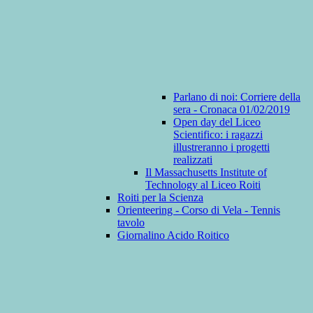
Parlano di noi: Corriere della
sera - Cronaca 01/02/2019
Open day del Liceo
Scientifico: i ragazzi
illustreranno i progetti
realizzati
Il Massachusetts Institute of
Technology al Liceo Roiti
Roiti per la Scienza
Orienteering - Corso di Vela - Tennis
tavolo
Giornalino Acido Roitico