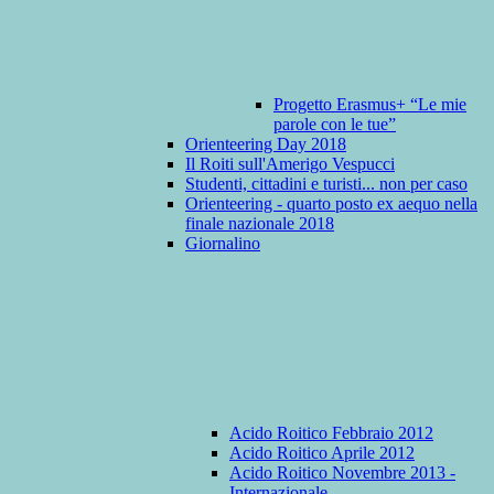
Progetto Erasmus+ “Le mie
parole con le tue”
Orienteering Day 2018
Il Roiti sull'Amerigo Vespucci
Studenti, cittadini e turisti... non per caso
Orienteering - quarto posto ex aequo nella
finale nazionale 2018
Giornalino
Acido Roitico Febbraio 2012
Acido Roitico Aprile 2012
Acido Roitico Novembre 2013 -
Internazionale