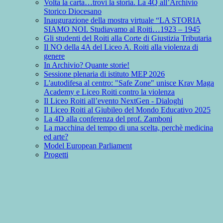
Volta la carta…trovi la storia. La 4Q all’Archivio
Storico Diocesano
Inaugurazione della mostra virtuale “LA STORIA
SIAMO NOI. Studiavamo al Roiti…1923 – 1945
Gli studenti del Roiti alla Corte di Giustizia Tributaria
Il NO della 4A del Liceo A. Roiti alla violenza di
genere
In Archivio? Quante storie!
Sessione plenaria di istituto MEP 2026
L'autodifesa al centro: "Safe Zone" unisce Krav Maga
Academy e Liceo Roiti contro la violenza
Il Liceo Roiti all’evento NextGen - Dialoghi
Il Liceo Roiti al Giubileo del Mondo Educativo 2025
La 4D alla conferenza del prof. Zamboni
La macchina del tempo di una scelta, perchè medicina
ed arte?
Model European Parliament
Progetti