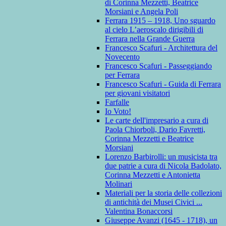
di Corinna Mezzetti, Beatrice
Morsiani e Angela Poli
Ferrara 1915 – 1918, Uno sguardo
al cielo L’aeroscalo dirigibili di
Ferrara nella Grande Guerra
Francesco Scafuri - Architettura del
Novecento
Francesco Scafuri - Passeggiando
per Ferrara
Francesco Scafuri - Guida di Ferrara
per giovani visitatori
Farfalle
Io Voto!
Le carte dell'impresario a cura di
Paola Chiorboli, Dario Favretti,
Corinna Mezzetti e Beatrice
Morsiani
Lorenzo Barbirolli: un musicista tra
due patrie a cura di Nicola Badolato,
Corinna Mezzetti e Antonietta
Molinari
Materiali per la storia delle collezioni
di antichità dei Musei Civici ...
Valentina Bonaccorsi
Giuseppe Avanzi (1645 - 1718), un