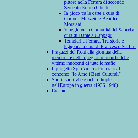
pittore nella Ferrara di secondo
Seicento Enrico Ghetti
In gioco tra le carte a cura di
Corinna Mezzetti e Beatrice
Morsiani
Viaggio nella Comunità dei Saperi a
cura di Daniela Cappagli
Templari a Ferrara. Tra storia e
leggenda a cura di Francesco Scafuri
I ragazzi del Roiti alla giornata della
memoria e dell'impegno in ricordo delle
vittime innocenti di tutte le mafie
Il progetto SpinAmici - Premiato al
concorso “Io Amo i Beni Culturali”
Sport, sportivi e giochi olimpici
nell'Europa in guerra (1936-1948)
Erasmus+