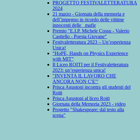
PROGETTO FESTIVALETTERATURA
2024
21 marzo - Giornata della memoria e
dell’impegno in ricordo delle vittime
innocenti delle mafie
Premio "E.I.P. Michele Cossu - Valerio
Castiello - Poesia Giovane"
Festivaletteratura 2023 – Un’esperienza
Unica!
“HoPE, Hands on Physics Experience
with MIT”
Il Liceo ROITI per il Festivaletteratura
2023: un’esperienza unica!
"INVENTA IL LAVORO CHE
ANCORA NON C'E'"
Prisca Agustoni incontra gli studenti del
Roiti
Prisca Agustoni al liceo Roiti
Giornata della Memoria 2023 - video
Progetto "Shakespeare: dal testo alla
scena"