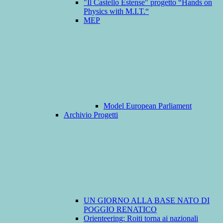
"Il Castello Estense" progetto “Hands on
Physics with M.I.T.“
MEP
Model European Parliament
Archivio Progetti
UN GIORNO ALLA BASE NATO DI
POGGIO RENATICO
Orienteering: Roiti torna ai nazionali