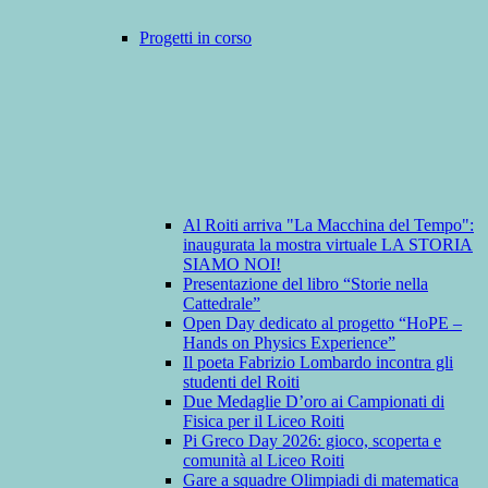
Progetti in corso
Al Roiti arriva "La Macchina del Tempo":
inaugurata la mostra virtuale LA STORIA
SIAMO NOI!
Presentazione del libro “Storie nella
Cattedrale”
Open Day dedicato al progetto “HoPE –
Hands on Physics Experience”
Il poeta Fabrizio Lombardo incontra gli
studenti del Roiti
Due Medaglie D’oro ai Campionati di
Fisica per il Liceo Roiti
Pi Greco Day 2026: gioco, scoperta e
comunità al Liceo Roiti
Gare a squadre Olimpiadi di matematica