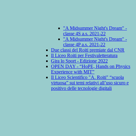
"A Midsummer Night's Dream" -
classe 4S a.s. 2021-22
"A Midsummer Night's Dream" -
classe 4P a.s. 2021-22
Due classi del Roiti premiate dal CNR
Il Liceo Roiti per Festivaletteratura
Gira lo Sport - Edizione 2022
OPEN DAY - “HoPE, Hands on Physics
Experience with MIT”
Il Liceo Scientifico "A. Roiti" “scuola
virtuosa” sui temi relativi all’uso sicuro e
positivo delle tecnologie digitali