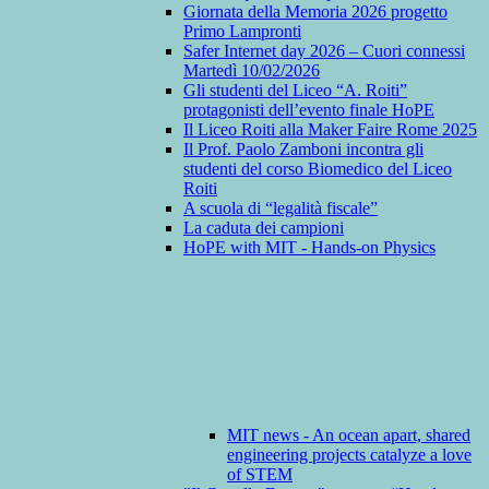
Giornata della Memoria 2026 progetto
Primo Lampronti
Safer Internet day 2026 – Cuori connessi
Martedì 10/02/2026
Gli studenti del Liceo “A. Roiti”
protagonisti dell’evento finale HoPE
Il Liceo Roiti alla Maker Faire Rome 2025
Il Prof. Paolo Zamboni incontra gli
studenti del corso Biomedico del Liceo
Roiti
A scuola di “legalità fiscale”
La caduta dei campioni
HoPE with MIT - Hands-on Physics
MIT news - An ocean apart, shared
engineering projects catalyze a love
of STEM