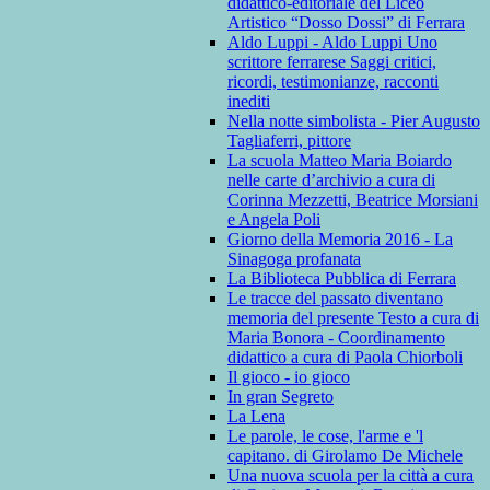
didattico-editoriale del Liceo
Artistico “Dosso Dossi” di Ferrara
Aldo Luppi - Aldo Luppi Uno
scrittore ferrarese Saggi critici,
ricordi, testimonianze, racconti
inediti
Nella notte simbolista - Pier Augusto
Tagliaferri, pittore
La scuola Matteo Maria Boiardo
nelle carte d’archivio a cura di
Corinna Mezzetti, Beatrice Morsiani
e Angela Poli
Giorno della Memoria 2016 - La
Sinagoga profanata
La Biblioteca Pubblica di Ferrara
Le tracce del passato diventano
memoria del presente Testo a cura di
Maria Bonora - Coordinamento
didattico a cura di Paola Chiorboli
Il gioco - io gioco
In gran Segreto
La Lena
Le parole, le cose, l'arme e 'l
capitano. di Girolamo De Michele
Una nuova scuola per la città a cura