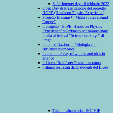
Safer Internet day - 8 febbraio 2022
Open Day di Presentazione del progetto
HOPE (Hands-on Physics Experience)
Progetto Erasmus+ “Maths routes around
Europe”
Il progetto “HoPE, Hands on Physics
Experience” selezionato per rappresenare
l'Italia al festival “Science on Stage" di
Praga
Percorso Nazionale “Biologia con
curvatura biomedica"
International day of women and girls in
science
Il Liceo “Roiti” per Festivaletteratura
I filmati realizzati dagli studenti del Liceo
Tutta un'altra storia - SOPHIE