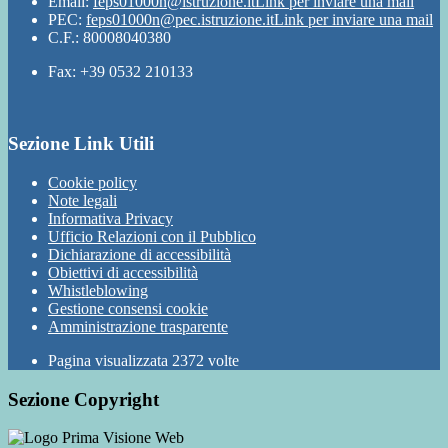
Email:
feps01000n@istruzione.it
Link per inviare una mail
PEC:
feps01000n@pec.istruzione.it
Link per inviare una mail
C.F.: 80008040380
Fax: +39 0532 210133
Sezione Link Utili
Cookie policy
Note legali
Informativa Privacy
Ufficio Relazioni con il Pubblico
Dichiarazione di accessibilità
Obiettivi di accessibilità
Whistleblowing
Gestione consensi cookie
Amministrazione trasparente
Pagina visualizzata
2372
volte
Sezione Copyright