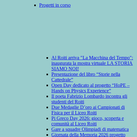
Progetti in corso
Al Roiti arriva "La Macchina del Tempo":
inaugurata la mostra virtuale LA STORIA
SIAMO NOI!
Presentazione del libro “Storie nella
Cattedrale”
Open Day dedicato al progetto “HoPE –
Hands on Physics Experience”
Il poeta Fabrizio Lombardo incontra gli
studenti del Roiti
Due Medaglie D’oro ai Campionati di
Fisica per il Liceo Roiti
Pi Greco Day 2026: gioco, scoperta e
comunità al Liceo Roiti
Gare a squadre Olimpiadi di matematica
Giornata della Memoria 2026 progetto