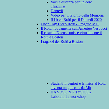
Voci a distanza per un coro
d'insieme
Dantedì
Video per il Giorno della Memoria
Il Liceo Roiti per il Dantedì 2020
Open Day Liceo Roiti - Progetto MIT
Il Roiti nuovamente sull'Amerigo Vespucci
Il castello Estense unisce virtualmente il
Roiti e Boston
I ragazzi del Roiti a Boston
Studenti-inventori e la fisica al Roiti
diventa un gioco… da Mit
HANDS ON PHYSICS -
Laboratori e workshop