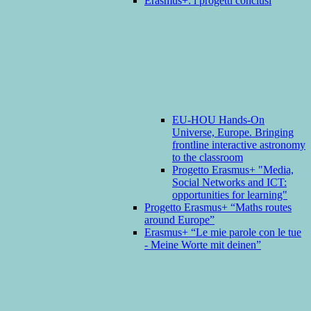
Erasmus+: i progetti conclusi
EU-HOU Hands-On
Universe, Europe. Bringing
frontline interactive astronomy
to the classroom
Progetto Erasmus+ "Media,
Social Networks and ICT:
opportunities for learning"
Progetto Erasmus+ “Maths routes
around Europe”
Erasmus+ “Le mie parole con le tue
- Meine Worte mit deinen”