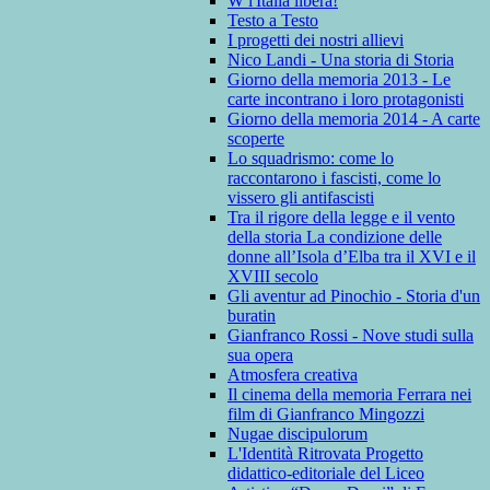
W l'Italia libera!
Testo a Testo
I progetti dei nostri allievi
Nico Landi - Una storia di Storia
Giorno della memoria 2013 - Le
carte incontrano i loro protagonisti
Giorno della memoria 2014 - A carte
scoperte
Lo squadrismo: come lo
raccontarono i fascisti, come lo
vissero gli antifascisti
Tra il rigore della legge e il vento
della storia La condizione delle
donne all’Isola d’Elba tra il XVI e il
XVIII secolo
Gli aventur ad Pinochio - Storia d'un
buratin
Gianfranco Rossi - Nove studi sulla
sua opera
Atmosfera creativa
Il cinema della memoria Ferrara nei
film di Gianfranco Mingozzi
Nugae discipulorum
L'Identità Ritrovata Progetto
didattico-editoriale del Liceo