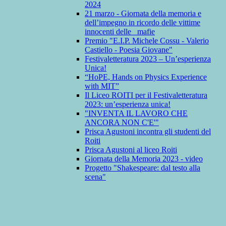
2024
21 marzo - Giornata della memoria e
dell’impegno in ricordo delle vittime
innocenti delle mafie
Premio "E.I.P. Michele Cossu - Valerio
Castiello - Poesia Giovane"
Festivaletteratura 2023 – Un’esperienza
Unica!
“HoPE, Hands on Physics Experience
with MIT”
Il Liceo ROITI per il Festivaletteratura
2023: un’esperienza unica!
"INVENTA IL LAVORO CHE
ANCORA NON C'E'"
Prisca Agustoni incontra gli studenti del
Roiti
Prisca Agustoni al liceo Roiti
Giornata della Memoria 2023 - video
Progetto "Shakespeare: dal testo alla
scena"