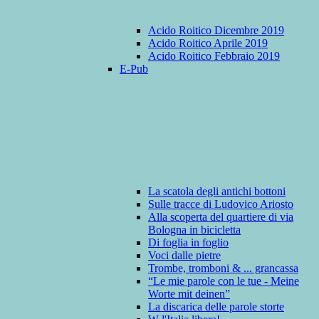
Acido Roitico Dicembre 2019
Acido Roitico Aprile 2019
Acido Roitico Febbraio 2019
E-Pub
La scatola degli antichi bottoni
Sulle tracce di Ludovico Ariosto
Alla scoperta del quartiere di via
Bologna in bicicletta
Di foglia in foglio
Voci dalle pietre
Trombe, tromboni & ... grancassa
“Le mie parole con le tue - Meine
Worte mit deinen”
La discarica delle parole storte