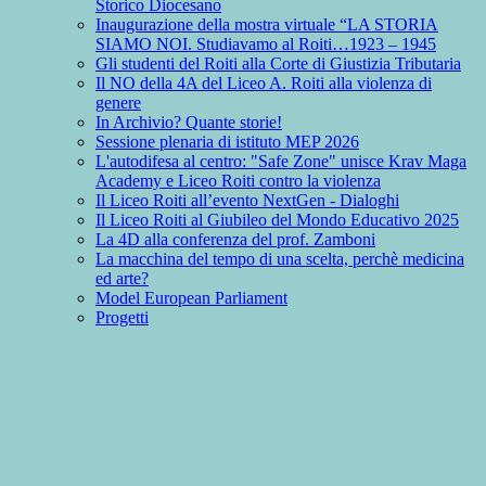
Storico Diocesano
Inaugurazione della mostra virtuale “LA STORIA
SIAMO NOI. Studiavamo al Roiti…1923 – 1945
Gli studenti del Roiti alla Corte di Giustizia Tributaria
Il NO della 4A del Liceo A. Roiti alla violenza di
genere
In Archivio? Quante storie!
Sessione plenaria di istituto MEP 2026
L'autodifesa al centro: "Safe Zone" unisce Krav Maga
Academy e Liceo Roiti contro la violenza
Il Liceo Roiti all’evento NextGen - Dialoghi
Il Liceo Roiti al Giubileo del Mondo Educativo 2025
La 4D alla conferenza del prof. Zamboni
La macchina del tempo di una scelta, perchè medicina
ed arte?
Model European Parliament
Progetti