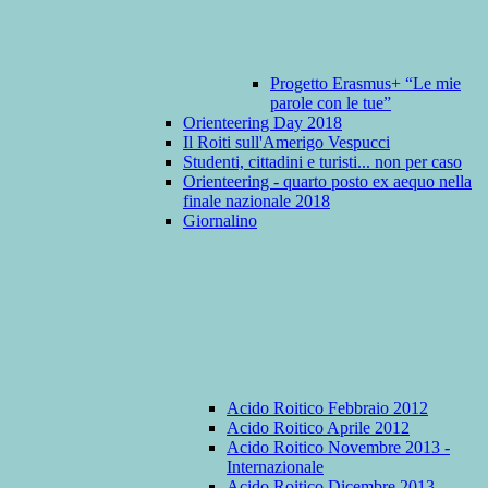
Progetto Erasmus+ “Le mie
parole con le tue”
Orienteering Day 2018
Il Roiti sull'Amerigo Vespucci
Studenti, cittadini e turisti... non per caso
Orienteering - quarto posto ex aequo nella
finale nazionale 2018
Giornalino
Acido Roitico Febbraio 2012
Acido Roitico Aprile 2012
Acido Roitico Novembre 2013 -
Internazionale
Acido Roitico Dicembre 2013 -