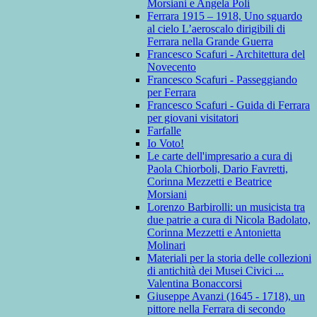
Morsiani e Angela Poli
Ferrara 1915 – 1918, Uno sguardo
al cielo L’aeroscalo dirigibili di
Ferrara nella Grande Guerra
Francesco Scafuri - Architettura del
Novecento
Francesco Scafuri - Passeggiando
per Ferrara
Francesco Scafuri - Guida di Ferrara
per giovani visitatori
Farfalle
Io Voto!
Le carte dell'impresario a cura di
Paola Chiorboli, Dario Favretti,
Corinna Mezzetti e Beatrice
Morsiani
Lorenzo Barbirolli: un musicista tra
due patrie a cura di Nicola Badolato,
Corinna Mezzetti e Antonietta
Molinari
Materiali per la storia delle collezioni
di antichità dei Musei Civici ...
Valentina Bonaccorsi
Giuseppe Avanzi (1645 - 1718), un
pittore nella Ferrara di secondo