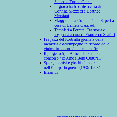
Seicento Enrico Ghetti
In gioco tra le carte a cura di
Corinna Mezzetti e Beatrice
Morsiani
Viaggio nella Comunità dei Saperi a
cura di Daniela Cappagli
Templari a Ferrara. Tra storia e
leggenda a cura di Francesco Scafuri
I ragazzi del Roiti alla giornata della
memoria e dell'impegno in ricordo delle
vittime innocenti di tutte le mafie
Il progetto SpinAmici - Premiato al
concorso “Io Amo i Beni Culturali”
Sport, sportivi e giochi olimpici
nell'Europa in guerra (1936-1948)
Erasmus+