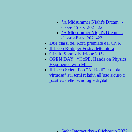
"A Midsummer Night's Dream" -
classe 4S a.s. 2021-22
"A Midsummer Night's Dream" -
classe 4P a.s. 2021-22
Due classi del Roiti premiate dal CNR
Il Liceo Roiti per Festivaletteratura
Gira lo Sport - Edizione 2022
OPEN DAY - “HoPE, Hands on Physics
Experience with MIT”
Il Liceo Scientifico "A. Roiti" “scuola
virtuosa” sui temi relativi all’uso sicuro e
positivo delle tecnologie digitali
Safer Internet day - 8 febbraio 2022