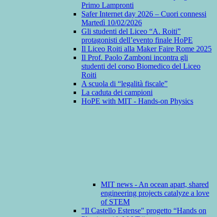
Primo Lampronti
Safer Internet day 2026 – Cuori connessi
Martedì 10/02/2026
Gli studenti del Liceo “A. Roiti”
protagonisti dell’evento finale HoPE
Il Liceo Roiti alla Maker Faire Rome 2025
Il Prof. Paolo Zamboni incontra gli
studenti del corso Biomedico del Liceo
Roiti
A scuola di “legalità fiscale”
La caduta dei campioni
HoPE with MIT - Hands-on Physics
MIT news - An ocean apart, shared
engineering projects catalyze a love
of STEM
"Il Castello Estense" progetto “Hands on