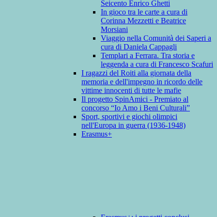
Seicento Enrico Ghetti
In gioco tra le carte a cura di
Corinna Mezzetti e Beatrice
Morsiani
Viaggio nella Comunità dei Saperi a
cura di Daniela Cappagli
Templari a Ferrara. Tra storia e
leggenda a cura di Francesco Scafuri
I ragazzi del Roiti alla giornata della
memoria e dell'impegno in ricordo delle
vittime innocenti di tutte le mafie
Il progetto SpinAmici - Premiato al
concorso “Io Amo i Beni Culturali”
Sport, sportivi e giochi olimpici
nell'Europa in guerra (1936-1948)
Erasmus+