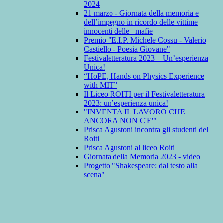
2024
21 marzo - Giornata della memoria e
dell’impegno in ricordo delle vittime
innocenti delle mafie
Premio "E.I.P. Michele Cossu - Valerio
Castiello - Poesia Giovane"
Festivaletteratura 2023 – Un’esperienza
Unica!
“HoPE, Hands on Physics Experience
with MIT”
Il Liceo ROITI per il Festivaletteratura
2023: un’esperienza unica!
"INVENTA IL LAVORO CHE
ANCORA NON C'E'"
Prisca Agustoni incontra gli studenti del
Roiti
Prisca Agustoni al liceo Roiti
Giornata della Memoria 2023 - video
Progetto "Shakespeare: dal testo alla
scena"