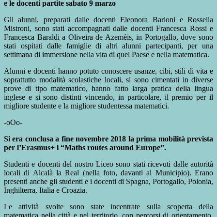
e le docenti partite sabato 9 marzo
Gli alunni, preparati dalle docenti Eleonora Barioni e Rossella
Mistroni, sono stati accompagnati dalle docenti Francesca Rossi e
Francesca Baraldi a Oliveira de Azemèis, in Portogallo, dove sono
stati ospitati dalle famiglie di altri alunni partecipanti, per una
settimana di immersione nella vita di quel Paese e nella matematica.
Alunni e docenti hanno potuto conoscere usanze, cibi, stili di vita e
soprattutto modalità scolastiche locali, si sono cimentati in diverse
prove di tipo matematico, hanno fatto larga pratica della lingua
inglese e si sono distinti vincendo, in particolare, il premio per il
migliore studente e la migliore studentessa matematici.
-oOo-
Si era conclusa a fine novembre 2018 la prima mobilità prevista
per l’Erasmus+ l “Maths routes around Europe”.
Studenti e docenti del nostro Liceo sono stati ricevuti dalle autorità
locali di Alcalà la Real (nella foto, davanti al Municipio). Erano
presenti anche gli studenti e i docenti di Spagna, Portogallo, Polonia,
Inghilterra, Italia e Croazia.
Le attività svolte sono state incentrate sulla scoperta della
matematica nella città e nel territorio, con percorsi di orientamento,