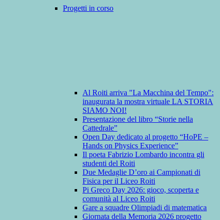
Progetti in corso
Al Roiti arriva "La Macchina del Tempo":
inaugurata la mostra virtuale LA STORIA
SIAMO NOI!
Presentazione del libro “Storie nella
Cattedrale”
Open Day dedicato al progetto “HoPE –
Hands on Physics Experience”
Il poeta Fabrizio Lombardo incontra gli
studenti del Roiti
Due Medaglie D’oro ai Campionati di
Fisica per il Liceo Roiti
Pi Greco Day 2026: gioco, scoperta e
comunità al Liceo Roiti
Gare a squadre Olimpiadi di matematica
Giornata della Memoria 2026 progetto