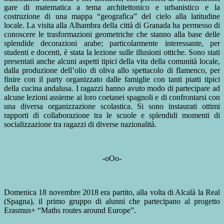
gare di matematica a tema architettonico e urbanistico e la
costruzione di una mappa “geografica” del cielo alla latitudine
locale. La visita alla Alhambra della città di Granada ha permesso di
conoscere le trasformazioni geometriche che stanno alla base delle
splendide decorazioni arabe; particolarmente interessante, per
studenti e docenti, è stata la lezione sulle illusioni ottiche. Sono stati
presentati anche alcuni aspetti tipici della vita della comunità locale,
dalla produzione dell’olio di oliva allo spettacolo di flamenco, per
finire con il party organizzato dalle famiglie con tanti piatti tipici
della cucina andalusa. I ragazzi hanno avuto modo di partecipare ad
alcune lezioni assieme ai loro coetanei spagnoli e di confrontarsi con
una diversa organizzazione scolastica. Si sono instaurati ottimi
rapporti di collaborazione tra le scuole e splendidi momenti di
socializzazione tra ragazzi di diverse nazionalità.
-oOo-
Domenica 18 novembre 2018 era partito, alla volta di Alcalà la Real
(Spagna), il primo gruppo di alunni che partecipano al progetto
Erasmus+ “Maths routes around Europe”.