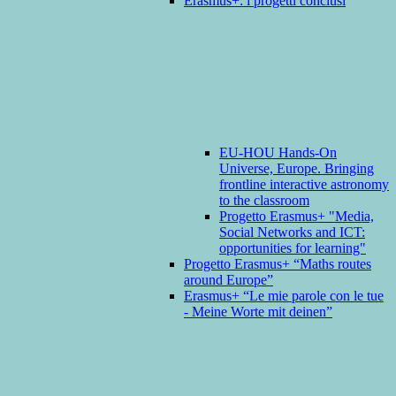
Erasmus+: i progetti conclusi
EU-HOU Hands-On
Universe, Europe. Bringing
frontline interactive astronomy
to the classroom
Progetto Erasmus+ "Media,
Social Networks and ICT:
opportunities for learning"
Progetto Erasmus+ “Maths routes
around Europe”
Erasmus+ “Le mie parole con le tue
- Meine Worte mit deinen”