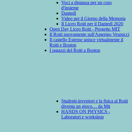
Voci a distanza per un coro
d'insieme
Dantedì
Video per il Giorno della Memoria
Il Liceo Roiti per il Dantedì 2020
Open Day Liceo Roiti - Progetto MIT
Il Roiti nuovamente sull'Amerigo Vespucci
Il castello Estense unisce virtualmente il
Roiti e Boston
I ragazzi del Roiti a Boston
Studenti-inventori e la fisica al Roiti
diventa un gioco… da Mit
HANDS ON PHYSICS -
Laboratori e workshop