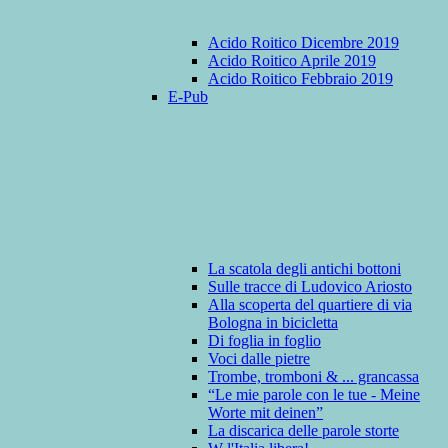
Acido Roitico Dicembre 2019
Acido Roitico Aprile 2019
Acido Roitico Febbraio 2019
E-Pub
La scatola degli antichi bottoni
Sulle tracce di Ludovico Ariosto
Alla scoperta del quartiere di via
Bologna in bicicletta
Di foglia in foglio
Voci dalle pietre
Trombe, tromboni & ... grancassa
“Le mie parole con le tue - Meine
Worte mit deinen”
La discarica delle parole storte