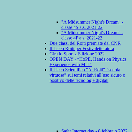
"A Midsummer Night's Dream" -
classe 4S a.s. 2021-22
"A Midsummer Night's Dream" -
classe 4P a.s. 2021-22
Due classi del Roiti premiate dal CNR
Il Liceo Roiti per Festivaletteratura
Gira lo Sport - Edizione 2022
OPEN DAY - “HoPE, Hands on Physics
Experience with MIT”
Il Liceo Scientifico "A. Roiti" “scuola
virtuosa” sui temi relativi all’uso sicuro e
positivo delle tecnologie digitali
Safer Internet day - 8 febbraio 2022