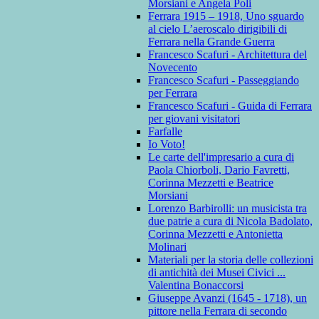
Morsiani e Angela Poli
Ferrara 1915 – 1918, Uno sguardo
al cielo L’aeroscalo dirigibili di
Ferrara nella Grande Guerra
Francesco Scafuri - Architettura del
Novecento
Francesco Scafuri - Passeggiando
per Ferrara
Francesco Scafuri - Guida di Ferrara
per giovani visitatori
Farfalle
Io Voto!
Le carte dell'impresario a cura di
Paola Chiorboli, Dario Favretti,
Corinna Mezzetti e Beatrice
Morsiani
Lorenzo Barbirolli: un musicista tra
due patrie a cura di Nicola Badolato,
Corinna Mezzetti e Antonietta
Molinari
Materiali per la storia delle collezioni
di antichità dei Musei Civici ...
Valentina Bonaccorsi
Giuseppe Avanzi (1645 - 1718), un
pittore nella Ferrara di secondo