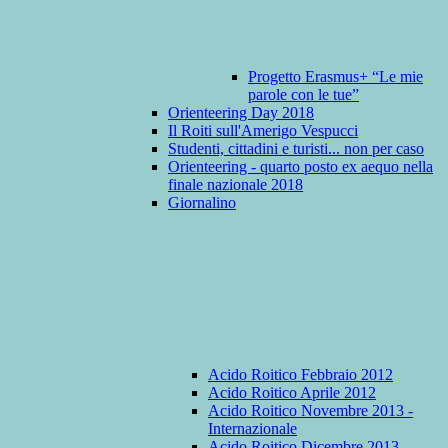
Progetto Erasmus+ “Le mie
parole con le tue”
Orienteering Day 2018
Il Roiti sull'Amerigo Vespucci
Studenti, cittadini e turisti... non per caso
Orienteering - quarto posto ex aequo nella
finale nazionale 2018
Giornalino
Acido Roitico Febbraio 2012
Acido Roitico Aprile 2012
Acido Roitico Novembre 2013 -
Internazionale
Acido Roitico Dicembre 2013 -