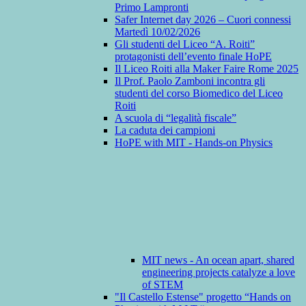
Primo Lampronti
Safer Internet day 2026 – Cuori connessi
Martedì 10/02/2026
Gli studenti del Liceo “A. Roiti”
protagonisti dell’evento finale HoPE
Il Liceo Roiti alla Maker Faire Rome 2025
Il Prof. Paolo Zamboni incontra gli
studenti del corso Biomedico del Liceo
Roiti
A scuola di “legalità fiscale”
La caduta dei campioni
HoPE with MIT - Hands-on Physics
MIT news - An ocean apart, shared
engineering projects catalyze a love
of STEM
"Il Castello Estense" progetto “Hands on