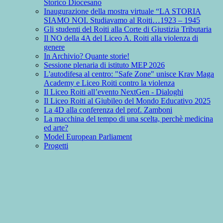
Storico Diocesano
Inaugurazione della mostra virtuale “LA STORIA
SIAMO NOI. Studiavamo al Roiti…1923 – 1945
Gli studenti del Roiti alla Corte di Giustizia Tributaria
Il NO della 4A del Liceo A. Roiti alla violenza di
genere
In Archivio? Quante storie!
Sessione plenaria di istituto MEP 2026
L'autodifesa al centro: "Safe Zone" unisce Krav Maga
Academy e Liceo Roiti contro la violenza
Il Liceo Roiti all’evento NextGen - Dialoghi
Il Liceo Roiti al Giubileo del Mondo Educativo 2025
La 4D alla conferenza del prof. Zamboni
La macchina del tempo di una scelta, perchè medicina
ed arte?
Model European Parliament
Progetti