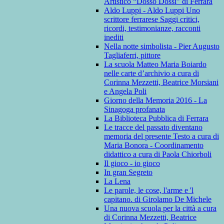
Artistico “Dosso Dossi” di Ferrara
Aldo Luppi - Aldo Luppi Uno
scrittore ferrarese Saggi critici,
ricordi, testimonianze, racconti
inediti
Nella notte simbolista - Pier Augusto
Tagliaferri, pittore
La scuola Matteo Maria Boiardo
nelle carte d’archivio a cura di
Corinna Mezzetti, Beatrice Morsiani
e Angela Poli
Giorno della Memoria 2016 - La
Sinagoga profanata
La Biblioteca Pubblica di Ferrara
Le tracce del passato diventano
memoria del presente Testo a cura di
Maria Bonora - Coordinamento
didattico a cura di Paola Chiorboli
Il gioco - io gioco
In gran Segreto
La Lena
Le parole, le cose, l'arme e 'l
capitano. di Girolamo De Michele
Una nuova scuola per la città a cura
di Corinna Mezzetti, Beatrice