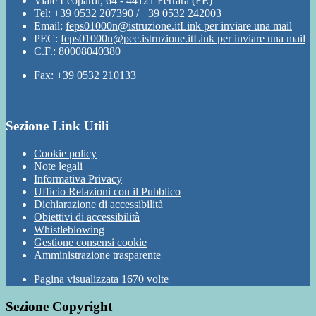
Viale Leopardi, 64 - 44121 Ferrara (FE)
Tel:
+39 0532 207390 / +39 0532 242003
Email:
feps01000n@istruzione.it
Link per inviare una mail
PEC:
feps01000n@pec.istruzione.it
Link per inviare una mail
C.F.: 80008040380
Fax: +39 0532 210133
Sezione Link Utili
Cookie policy
Note legali
Informativa Privacy
Ufficio Relazioni con il Pubblico
Dichiarazione di accessibilità
Obiettivi di accessibilità
Whistleblowing
Gestione consensi cookie
Amministrazione trasparente
Pagina visualizzata
1670
volte
Sezione Copyright