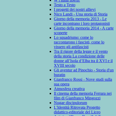
W l'Italia libera!
Testo a Testo
I progetti dei nostri allievi
Nico Landi - Una storia di Storia
Giorno della memoria 2013 - Le
carte incontrano i loro protagonisti
Giorno della memoria 2014 - A carte
scoperte
Lo squadrismo: come lo
raccontarono i fascisti, come lo
vissero gli antifascisti
Tra il rigore della legge e il vento
della storia La condizione delle
donne all’Isola d’Elba tra il XVI e il
XVIII secolo
Gli aventur ad Pinochio - Storia d'un
buratin
Gianfranco Rossi - Nove studi sulla
sua opera
Atmosfera creativa
Il cinema della memoria Ferrara nei
film di Gianfranco Mingozzi
Nugae discipulorum
L'Identità Ritrovata Progetto
didattico-editoriale del Liceo