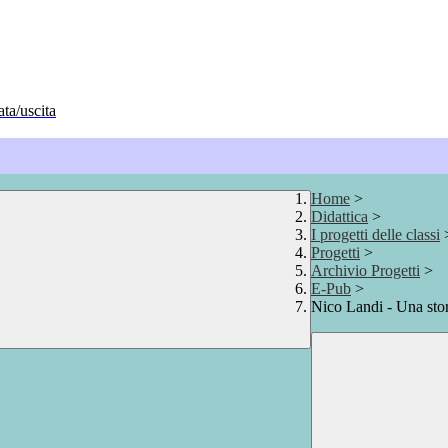
ata/uscita
Home
>
Didattica
>
I progetti delle classi
Progetti
>
Archivio Progetti
>
E-Pub
>
Nico Landi - Una stor