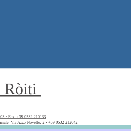
. Ròiti
003 • Fax: +39 0532 210133
ursale: Via Azzo Novello, 2 • +39 0532 212042