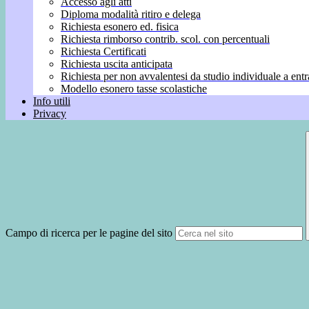
Accesso agli atti
Diploma modalità ritiro e delega
Richiesta esonero ed. fisica
Richiesta rimborso contrib. scol. con percentuali
Richiesta Certificati
Richiesta uscita anticipata
Richiesta per non avvalentesi da studio individuale a entr
Modello esonero tasse scolastiche
Info utili
Privacy
Campo di ricerca per le pagine del sito