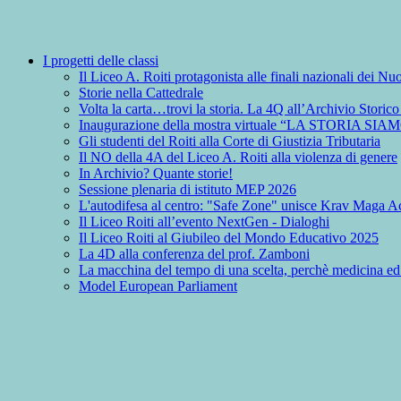
I progetti delle classi
Il Liceo A. Roiti protagonista alle finali nazionali dei 
Storie nella Cattedrale
Volta la carta…trovi la storia. La 4Q all’Archivio Storic
Inaugurazione della mostra virtuale “LA STORIA SIA
Gli studenti del Roiti alla Corte di Giustizia Tributaria
Il NO della 4A del Liceo A. Roiti alla violenza di genere
In Archivio? Quante storie!
Sessione plenaria di istituto MEP 2026
L'autodifesa al centro: "Safe Zone" unisce Krav Maga Ac
Il Liceo Roiti all’evento NextGen - Dialoghi
Il Liceo Roiti al Giubileo del Mondo Educativo 2025
La 4D alla conferenza del prof. Zamboni
La macchina del tempo di una scelta, perchè medicina ed
Model European Parliament