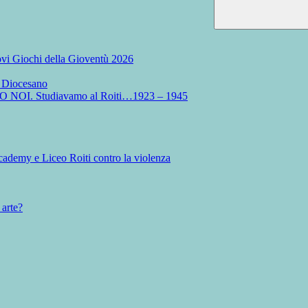
Nuovi Giochi della Gioventù 2026
o Diocesano
MO NOI. Studiavamo al Roiti…1923 – 1945
ademy e Liceo Roiti contro la violenza
 arte?