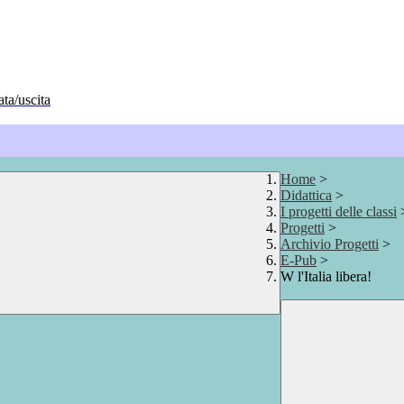
ata/uscita
Home
>
Didattica
>
I progetti delle classi
Progetti
>
Archivio Progetti
>
E-Pub
>
W l'Italia libera!