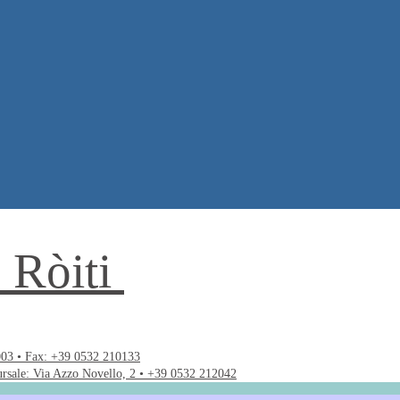
. Ròiti
003 • Fax: +39 0532 210133
ursale: Via Azzo Novello, 2 • +39 0532 212042