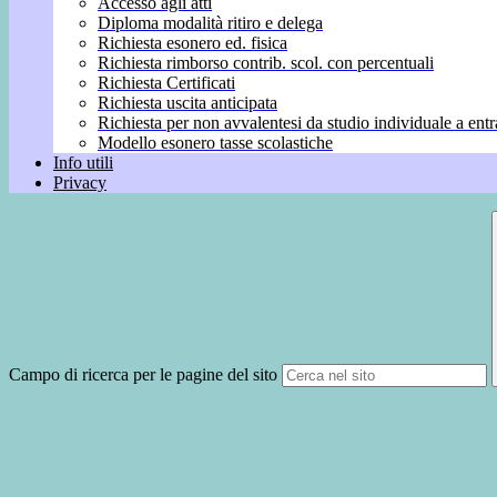
Accesso agli atti
Diploma modalità ritiro e delega
Richiesta esonero ed. fisica
Richiesta rimborso contrib. scol. con percentuali
Richiesta Certificati
Richiesta uscita anticipata
Richiesta per non avvalentesi da studio individuale a entr
Modello esonero tasse scolastiche
Info utili
Privacy
Campo di ricerca per le pagine del sito