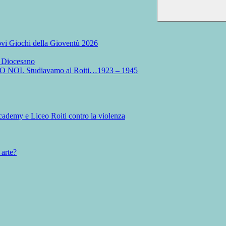
Nuovi Giochi della Gioventù 2026
o Diocesano
MO NOI. Studiavamo al Roiti…1923 – 1945
ademy e Liceo Roiti contro la violenza
 arte?