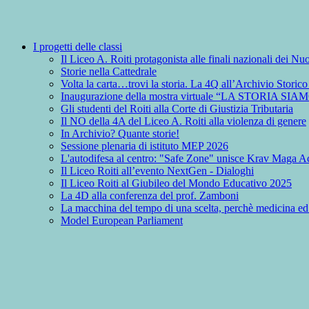
I progetti delle classi
Il Liceo A. Roiti protagonista alle finali nazionali dei 
Storie nella Cattedrale
Volta la carta…trovi la storia. La 4Q all’Archivio Storic
Inaugurazione della mostra virtuale “LA STORIA SIA
Gli studenti del Roiti alla Corte di Giustizia Tributaria
Il NO della 4A del Liceo A. Roiti alla violenza di genere
In Archivio? Quante storie!
Sessione plenaria di istituto MEP 2026
L'autodifesa al centro: "Safe Zone" unisce Krav Maga Ac
Il Liceo Roiti all’evento NextGen - Dialoghi
Il Liceo Roiti al Giubileo del Mondo Educativo 2025
La 4D alla conferenza del prof. Zamboni
La macchina del tempo di una scelta, perchè medicina ed
Model European Parliament