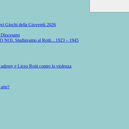
Nuovi Giochi della Gioventù 2026
o Diocesano
MO NOI. Studiavamo al Roiti…1923 – 1945
ademy e Liceo Roiti contro la violenza
 arte?