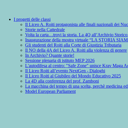
I progetti delle classi
Il Liceo A. Roiti protagonista alle finali nazionali dei 
Storie nella Cattedrale
Volta la carta…trovi la storia. La 4Q all’Archivio Storic
Inaugurazione della mostra virtuale “LA STORIA SIA
Gli studenti del Roiti alla Corte di Giustizia Tributaria
Il NO della 4A del Liceo A. Roiti alla violenza di genere
In Archivio? Quante storie!
Sessione plenaria di istituto MEP 2026
L'autodifesa al centro: "Safe Zone" unisce Krav Maga Ac
Il Liceo Roiti all’evento NextGen - Dialoghi
Il Liceo Roiti al Giubileo del Mondo Educativo 2025
La 4D alla conferenza del prof. Zamboni
La macchina del tempo di una scelta, perchè medicina ed
Model European Parliament