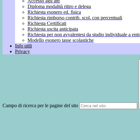
Accesso agli atti
Diploma modalità ritiro e delega
Richiesta esonero ed. fisica
Richiesta rimborso contrib. scol. con percentuali
Richiesta Certificati
Richiesta uscita anticipata
Richiesta per non avvalentesi da studio individuale a entr
Modello esonero tasse scolastiche
Info utili
Privacy
Campo di ricerca per le pagine del sito