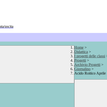
ata/uscita
Home
>
Didattica
>
I progetti delle classi
Progetti
>
Archivio Progetti
>
Giornalino
>
Acido Roitico Aprile