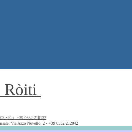
. Ròiti
003 • Fax: +39 0532 210133
ursale: Via Azzo Novello, 2 • +39 0532 212042