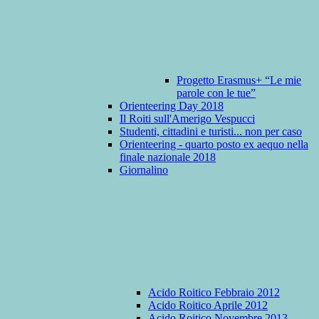
Progetto Erasmus+ “Le mie
parole con le tue”
Orienteering Day 2018
Il Roiti sull'Amerigo Vespucci
Studenti, cittadini e turisti... non per caso
Orienteering - quarto posto ex aequo nella
finale nazionale 2018
Giornalino
Acido Roitico Febbraio 2012
Acido Roitico Aprile 2012
Acido Roitico Novembre 2013 -