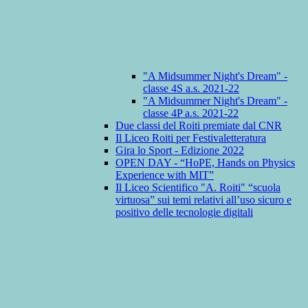
"A Midsummer Night's Dream" -
classe 4S a.s. 2021-22
"A Midsummer Night's Dream" -
classe 4P a.s. 2021-22
Due classi del Roiti premiate dal CNR
Il Liceo Roiti per Festivaletteratura
Gira lo Sport - Edizione 2022
OPEN DAY - “HoPE, Hands on Physics
Experience with MIT”
Il Liceo Scientifico "A. Roiti" “scuola
virtuosa” sui temi relativi all’uso sicuro e
positivo delle tecnologie digitali