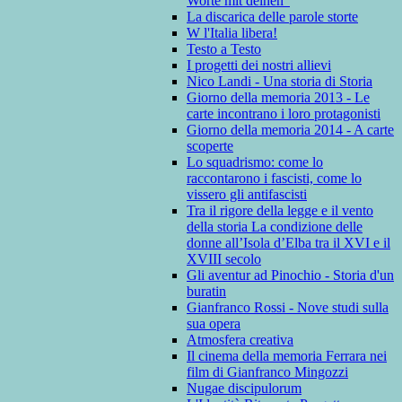
Worte mit deinen”
La discarica delle parole storte
W l'Italia libera!
Testo a Testo
I progetti dei nostri allievi
Nico Landi - Una storia di Storia
Giorno della memoria 2013 - Le
carte incontrano i loro protagonisti
Giorno della memoria 2014 - A carte
scoperte
Lo squadrismo: come lo
raccontarono i fascisti, come lo
vissero gli antifascisti
Tra il rigore della legge e il vento
della storia La condizione delle
donne all’Isola d’Elba tra il XVI e il
XVIII secolo
Gli aventur ad Pinochio - Storia d'un
buratin
Gianfranco Rossi - Nove studi sulla
sua opera
Atmosfera creativa
Il cinema della memoria Ferrara nei
film di Gianfranco Mingozzi
Nugae discipulorum