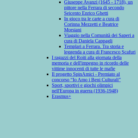
Giuseppe Avanzi (1645 - 1718), un
pittore nella Ferrara di secondo
Seicento Enrico Ghetti
In gioco tra le carte a cura di
Corinna Mezzetti e Beatrice
Morsiani
Viaggio nella Comunità dei Saperi a
cura di Daniela Cappagli
Templari a Ferrara. Tra storia e
leggenda a cura di Francesco Scafuri
I ragazzi del Roiti alla giornata della
memoria e dell'impegno in ricordo delle
vittime innocenti di tutte le mafie
Il progetto SpinAmici - Premiato al
concorso “Io Amo i Beni Culturali”
Sport, sportivi e giochi olimpici
nell'Europa in guerra (1936-1948)
Erasmus+