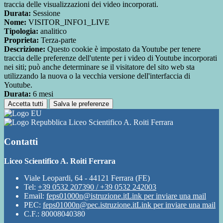
traccia delle visualizzazioni dei video incorporati.
Durata:
Sessione
Nome:
VISITOR_INFO1_LIVE
Tipologia:
analitico
Proprieta:
Terza-parte
Descrizione:
Questo cookie è impostato da Youtube per tenere
traccia delle preferenze dell'utente per i video di Youtube incorporati
nei siti; può anche determinare se il visitatore del sito web sta
utilizzando la nuova o la vecchia versione dell'interfaccia di
Youtube.
Durata:
6 mesi
Accetta tutti
Salva le preferenze
Liceo Scientifico A. Roiti Ferrara
Contatti
Liceo Scientifico A. Roiti Ferrara
Viale Leopardi, 64 - 44121 Ferrara (FE)
Tel:
+39 0532 207390 / +39 0532 242003
Email:
feps01000n@istruzione.it
Link per inviare una mail
PEC:
feps01000n@pec.istruzione.it
Link per inviare una mail
C.F.: 80008040380