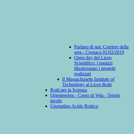
Parlano di noi: Corriere della
sera - Cronaca 01/02/2019
Open day del Liceo
Scientifico: i ragazzi
illustreranno i progetti
realizzati
Il Massachusetts Institute of
Technology al Liceo Roiti
Roiti per la Scienza
Orienteering - Corso di Vela - Tennis
tavolo
Giornalino Acido Roitico