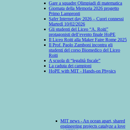
Gare a squadre Olimpiadi di matematica
Giornata della Memoria 2026 progetto
Primo Lampronti
Safer Internet day 2026 – Cuori connessi
Martedì 10/02/2026
Gli studenti del Liceo “A. Roiti”
protagonisti dell’evento finale HoPE
Il Liceo Roiti alla Maker Faire Rome 2025
Il Prof. Paolo Zamboni incontra gli
studenti del corso Biomedico del Liceo
Roiti
A scuola di “legalità fiscale”
La caduta dei campioni
HoPE with MIT - Hands-on Physics
MIT news - An ocean apart, shared
engineering projects catalyze a love