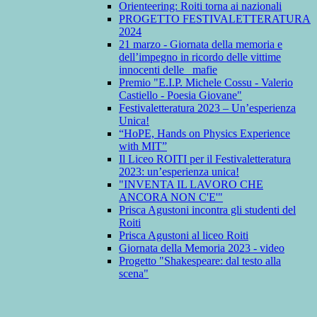
Orienteering: Roiti torna ai nazionali
PROGETTO FESTIVALETTERATURA
2024
21 marzo - Giornata della memoria e
dell’impegno in ricordo delle vittime
innocenti delle mafie
Premio "E.I.P. Michele Cossu - Valerio
Castiello - Poesia Giovane"
Festivaletteratura 2023 – Un’esperienza
Unica!
“HoPE, Hands on Physics Experience
with MIT”
Il Liceo ROITI per il Festivaletteratura
2023: un’esperienza unica!
"INVENTA IL LAVORO CHE
ANCORA NON C'E'"
Prisca Agustoni incontra gli studenti del
Roiti
Prisca Agustoni al liceo Roiti
Giornata della Memoria 2023 - video
Progetto "Shakespeare: dal testo alla
scena"