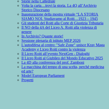
Storie nella Cattedrale
Volta la carta…trovi la storia. La 4Q all’Archivio
Storico Diocesano
Inaugurazione della mostra virtuale “LA STORIA
SIAMO NOI. Studiavamo al Roiti…1923 – 1945
Gli studenti del Roiti alla Corte di Giustizia Tributaria
Il NO della 4A del Liceo A. Roiti alla violenza di
genere
In Archivio? Quante storie!
Sessione plenaria di istituto MEP 2026
L'autodifesa al centro: "Safe Zone" unisce Krav Maga
Academy e Liceo Roiti contro la violenza
Il Liceo Roiti all’evento NextGen - Dialoghi
Il Liceo Roiti al Giubileo del Mondo Educativo 2025
La 4D alla conferenza del prof. Zamboni
La macchina del tempo di una scelta, perchè medicina
ed arte?
Model European Parliament
Progetti