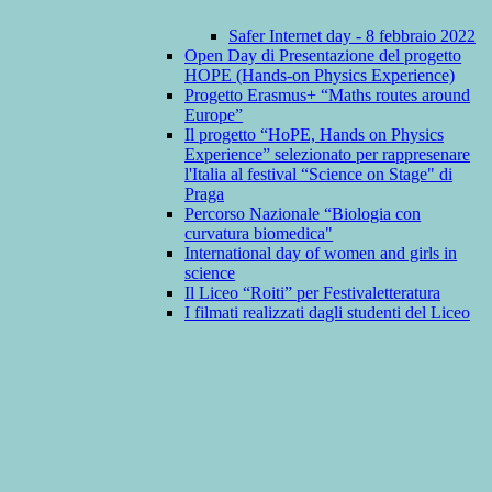
Safer Internet day - 8 febbraio 2022
Open Day di Presentazione del progetto
HOPE (Hands-on Physics Experience)
Progetto Erasmus+ “Maths routes around
Europe”
Il progetto “HoPE, Hands on Physics
Experience” selezionato per rappresenare
l'Italia al festival “Science on Stage" di
Praga
Percorso Nazionale “Biologia con
curvatura biomedica"
International day of women and girls in
science
Il Liceo “Roiti” per Festivaletteratura
I filmati realizzati dagli studenti del Liceo