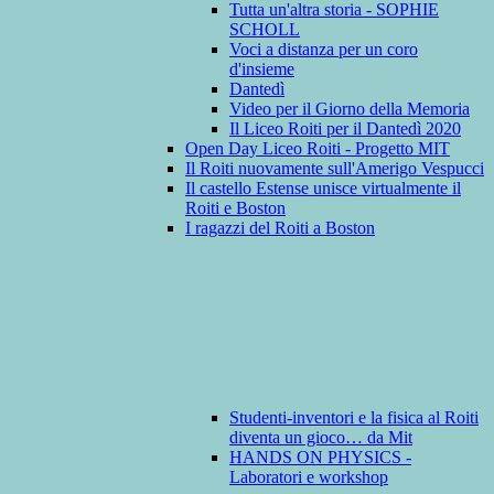
Tutta un'altra storia - SOPHIE
SCHOLL
Voci a distanza per un coro
d'insieme
Dantedì
Video per il Giorno della Memoria
Il Liceo Roiti per il Dantedì 2020
Open Day Liceo Roiti - Progetto MIT
Il Roiti nuovamente sull'Amerigo Vespucci
Il castello Estense unisce virtualmente il
Roiti e Boston
I ragazzi del Roiti a Boston
Studenti-inventori e la fisica al Roiti
diventa un gioco… da Mit
HANDS ON PHYSICS -
Laboratori e workshop