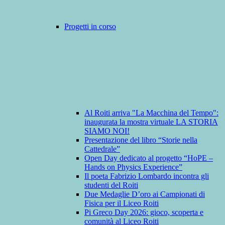
Progetti in corso
Al Roiti arriva "La Macchina del Tempo":
inaugurata la mostra virtuale LA STORIA
SIAMO NOI!
Presentazione del libro “Storie nella
Cattedrale”
Open Day dedicato al progetto “HoPE –
Hands on Physics Experience”
Il poeta Fabrizio Lombardo incontra gli
studenti del Roiti
Due Medaglie D’oro ai Campionati di
Fisica per il Liceo Roiti
Pi Greco Day 2026: gioco, scoperta e
comunità al Liceo Roiti