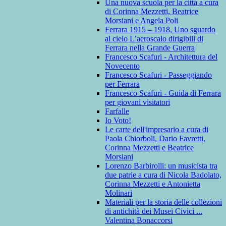
Una nuova scuola per la città a cura
di Corinna Mezzetti, Beatrice
Morsiani e Angela Poli
Ferrara 1915 – 1918, Uno sguardo
al cielo L’aeroscalo dirigibili di
Ferrara nella Grande Guerra
Francesco Scafuri - Architettura del
Novecento
Francesco Scafuri - Passeggiando
per Ferrara
Francesco Scafuri - Guida di Ferrara
per giovani visitatori
Farfalle
Io Voto!
Le carte dell'impresario a cura di
Paola Chiorboli, Dario Favretti,
Corinna Mezzetti e Beatrice
Morsiani
Lorenzo Barbirolli: un musicista tra
due patrie a cura di Nicola Badolato,
Corinna Mezzetti e Antonietta
Molinari
Materiali per la storia delle collezioni
di antichità dei Musei Civici ...
Valentina Bonaccorsi