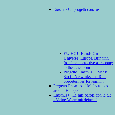
Erasmus+: i progetti conclusi
EU-HOU Hands-On
Universe, Europe. Bringing
frontline interactive astronomy
to the classroom
Progetto Erasmus+ "Media,
Social Networks and ICT:
opportunities for learning"
Progetto Erasmus+ “Maths routes
around Europe”
Erasmus+ “Le mie parole con le tue
- Meine Worte mit deinen”