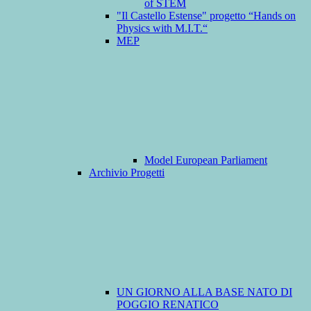
of STEM
"Il Castello Estense" progetto “Hands on
Physics with M.I.T.“
MEP
Model European Parliament
Archivio Progetti
UN GIORNO ALLA BASE NATO DI
POGGIO RENATICO