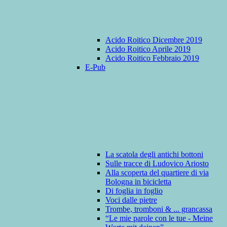
Acido Roitico Dicembre 2019
Acido Roitico Aprile 2019
Acido Roitico Febbraio 2019
E-Pub
La scatola degli antichi bottoni
Sulle tracce di Ludovico Ariosto
Alla scoperta del quartiere di via
Bologna in bicicletta
Di foglia in foglio
Voci dalle pietre
Trombe, tromboni & ... grancassa
“Le mie parole con le tue - Meine