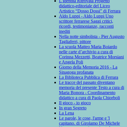
L'Identità Ritrovata Progetto
didattico-editoriale del Liceo
Artistico “Dosso Dossi” di Ferrara
Aldo Luppi - Aldo Luppi Uno
scrittore ferrarese Saggi critici,
ricordi, testimonianze, racconti
inediti
Nella notte simbolista - Pier Augusto
Tagliaferri, pittore
La scuola Matteo Maria Boiardo
nelle carte d’archivio a cura di
Corinna Mezzetti, Beatrice Morsiani
e Angela Poli
Giorno della Memoria 2016 - La
Sinagoga profanata
La Biblioteca Pubblica di Ferrara
Le tracce del passato diventano
memoria del presente Testo a cura di
Maria Bonora - Coordinamento
didattico a cura di Paola Chiorboli
Il gioco - io gioco
In gran Segreto
La Lena
Le parole, le cose, l'arme e 'l
capitano. di Girolamo De Michele