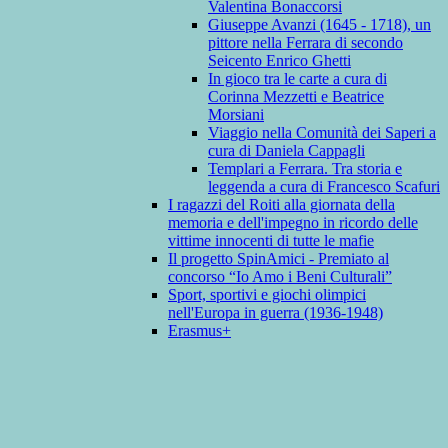
Valentina Bonaccorsi
Giuseppe Avanzi (1645 - 1718), un
pittore nella Ferrara di secondo
Seicento Enrico Ghetti
In gioco tra le carte a cura di
Corinna Mezzetti e Beatrice
Morsiani
Viaggio nella Comunità dei Saperi a
cura di Daniela Cappagli
Templari a Ferrara. Tra storia e
leggenda a cura di Francesco Scafuri
I ragazzi del Roiti alla giornata della
memoria e dell'impegno in ricordo delle
vittime innocenti di tutte le mafie
Il progetto SpinAmici - Premiato al
concorso “Io Amo i Beni Culturali”
Sport, sportivi e giochi olimpici
nell'Europa in guerra (1936-1948)
Erasmus+