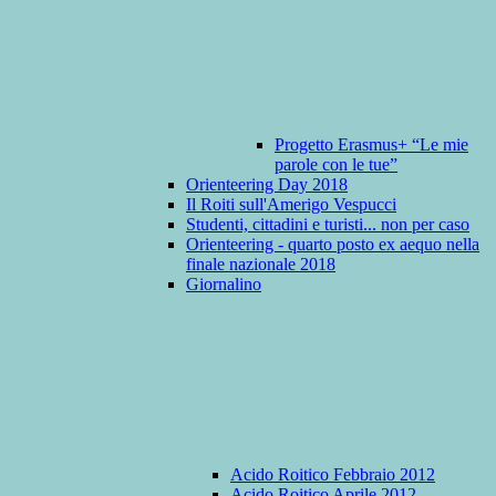
Progetto Erasmus+ “Le mie
parole con le tue”
Orienteering Day 2018
Il Roiti sull'Amerigo Vespucci
Studenti, cittadini e turisti... non per caso
Orienteering - quarto posto ex aequo nella
finale nazionale 2018
Giornalino
Acido Roitico Febbraio 2012
Acido Roitico Aprile 2012