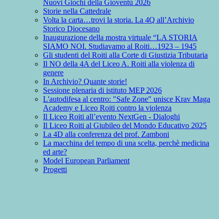
Nuovi Giochi della Gioventù 2026
Storie nella Cattedrale
Volta la carta…trovi la storia. La 4Q all’Archivio
Storico Diocesano
Inaugurazione della mostra virtuale “LA STORIA
SIAMO NOI. Studiavamo al Roiti…1923 – 1945
Gli studenti del Roiti alla Corte di Giustizia Tributaria
Il NO della 4A del Liceo A. Roiti alla violenza di
genere
In Archivio? Quante storie!
Sessione plenaria di istituto MEP 2026
L'autodifesa al centro: "Safe Zone" unisce Krav Maga
Academy e Liceo Roiti contro la violenza
Il Liceo Roiti all’evento NextGen - Dialoghi
Il Liceo Roiti al Giubileo del Mondo Educativo 2025
La 4D alla conferenza del prof. Zamboni
La macchina del tempo di una scelta, perchè medicina
ed arte?
Model European Parliament
Progetti