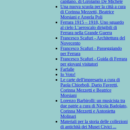
capitano. di Girolamo De Michele
Una nuova scuola per la città a cura
di Corinna Mezzetti, Beatrice
Morsiani e Angela Poli
Ferrara 1915 – 1918, Uno sguardo
al cielo L’aeroscalo dirigibili di
Ferrara nella Grande Guerra
Francesco Scafuri - Architettura del
Novecento
Francesco Scafuri - Passeggiando
per Ferrara
Francesco Scafuri - Guida di Ferrara
per giovani visitatori
Farfalle
Io Voto!
Le carte dell'impresario a cura di
Paola Chiorboli, Dario Favretti,
Corinna Mezzetti e Beatrice
Morsiani
Lorenzo Barbirolli: un musicista tra
due patrie a cura di Nicola Badolato,
Corinna Mezzetti e Antonietta
Molinari
Materiali per la storia delle collezioni
di antichità dei Musei Civici ...