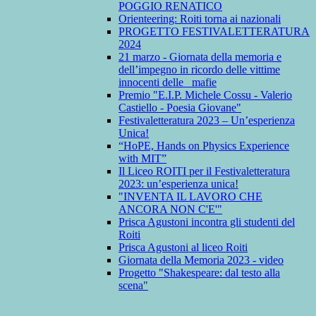
POGGIO RENATICO
Orienteering: Roiti torna ai nazionali
PROGETTO FESTIVALETTERATURA
2024
21 marzo - Giornata della memoria e
dell’impegno in ricordo delle vittime
innocenti delle mafie
Premio "E.I.P. Michele Cossu - Valerio
Castiello - Poesia Giovane"
Festivaletteratura 2023 – Un’esperienza
Unica!
“HoPE, Hands on Physics Experience
with MIT”
Il Liceo ROITI per il Festivaletteratura
2023: un’esperienza unica!
"INVENTA IL LAVORO CHE
ANCORA NON C'E'"
Prisca Agustoni incontra gli studenti del
Roiti
Prisca Agustoni al liceo Roiti
Giornata della Memoria 2023 - video
Progetto "Shakespeare: dal testo alla
scena"