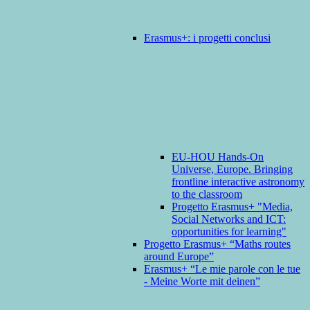
Erasmus+: i progetti conclusi
EU-HOU Hands-On
Universe, Europe. Bringing
frontline interactive astronomy
to the classroom
Progetto Erasmus+ "Media,
Social Networks and ICT:
opportunities for learning"
Progetto Erasmus+ “Maths routes
around Europe”
Erasmus+ “Le mie parole con le tue
- Meine Worte mit deinen”