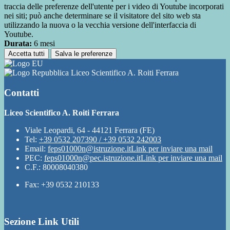
traccia delle preferenze dell'utente per i video di Youtube incorporati
nei siti; può anche determinare se il visitatore del sito web sta
utilizzando la nuova o la vecchia versione dell'interfaccia di
Youtube.
Durata:
6 mesi
Accetta tutti
Salva le preferenze
Liceo Scientifico A. Roiti Ferrara
Contatti
Liceo Scientifico A. Roiti Ferrara
Viale Leopardi, 64 - 44121 Ferrara (FE)
Tel:
+39 0532 207390 / +39 0532 242003
Email:
feps01000n@istruzione.it
Link per inviare una mail
PEC:
feps01000n@pec.istruzione.it
Link per inviare una mail
C.F.: 80008040380
Fax: +39 0532 210133
Sezione Link Utili