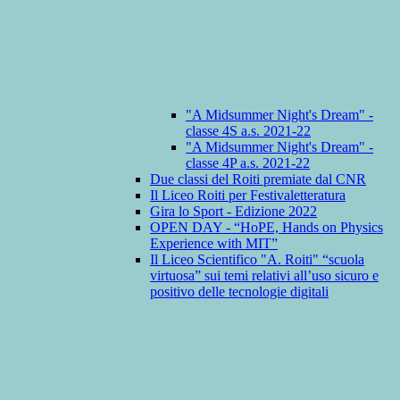
"A Midsummer Night's Dream" -
classe 4S a.s. 2021-22
"A Midsummer Night's Dream" -
classe 4P a.s. 2021-22
Due classi del Roiti premiate dal CNR
Il Liceo Roiti per Festivaletteratura
Gira lo Sport - Edizione 2022
OPEN DAY - “HoPE, Hands on Physics
Experience with MIT”
Il Liceo Scientifico "A. Roiti" “scuola
virtuosa” sui temi relativi all’uso sicuro e
positivo delle tecnologie digitali