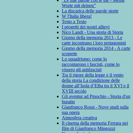
“Le mie parole con le tue - Meine
Worte mit deinen”
La discarica delle parole storte
W l'Italia libera!
Testo a Testo
I progetti dei nostri allievi
Nico Landi - Una storia di Storia
Giorno della memoria 2013 - Le
carte incontrano i loro protagonisti
Giorno della memoria 2014 - A carte
scoperte
Lo squadrismo: come lo
raccontarono i fascisti, come lo
vissero gli antifascisti
Tra il rigore della legge e il vento
della storia La condizione delle
donne all’Isola d’Elba tra il XVI e il
XVIII secolo
Gli aventur ad Pinochio - Storia d'un
buratin
Gianfranco Rossi - Nove studi sulla
sua opera
Atmosfera creativa
Il cinema della memoria Ferrara nei
film di Gianfranco Mingozzi