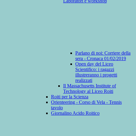
Laboratori e workshop
Parlano di noi: Corriere della
sera - Cronaca 01/02/2019
Open day del Liceo
Scientifico: i ragazzi
illustreranno i progetti
realizzati
Il Massachusetts Institute of
Technology al Liceo Roiti
Roiti per la Scienza
Orienteering - Corso di Vela - Tennis
tavolo
Giornalino Acido Roitico