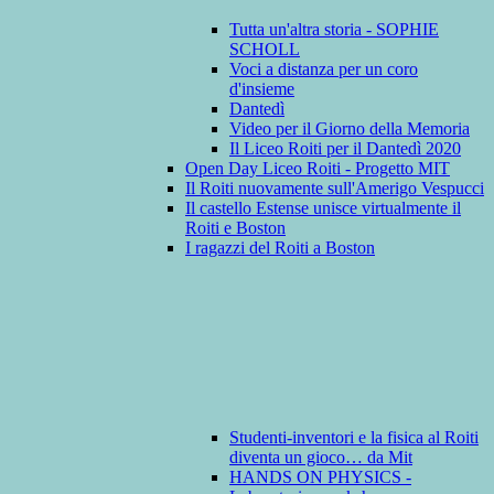
Tutta un'altra storia - SOPHIE
SCHOLL
Voci a distanza per un coro
d'insieme
Dantedì
Video per il Giorno della Memoria
Il Liceo Roiti per il Dantedì 2020
Open Day Liceo Roiti - Progetto MIT
Il Roiti nuovamente sull'Amerigo Vespucci
Il castello Estense unisce virtualmente il
Roiti e Boston
I ragazzi del Roiti a Boston
Studenti-inventori e la fisica al Roiti
diventa un gioco… da Mit
HANDS ON PHYSICS -