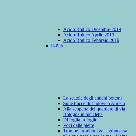
Acido Roitico Dicembre 2019
Acido Roitico Aprile 2019
Acido Roitico Febbraio 2019
E-Pub
La scatola degli antichi bottoni
Sulle tracce di Ludovico Ariosto
Alla scoperta del quartiere di via
Bologna in bicicletta
Di foglia in foglio
Voci dalle pietre
Trombe, tromboni & ... grancassa