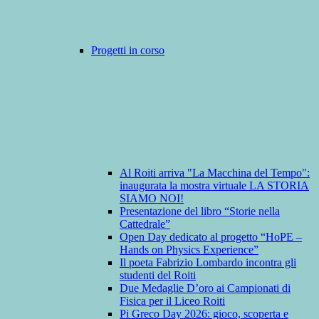
Progetti in corso
Al Roiti arriva "La Macchina del Tempo":
inaugurata la mostra virtuale LA STORIA
SIAMO NOI!
Presentazione del libro “Storie nella
Cattedrale”
Open Day dedicato al progetto “HoPE –
Hands on Physics Experience”
Il poeta Fabrizio Lombardo incontra gli
studenti del Roiti
Due Medaglie D’oro ai Campionati di
Fisica per il Liceo Roiti
Pi Greco Day 2026: gioco, scoperta e