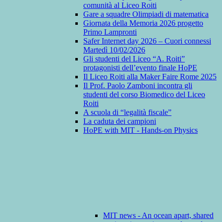
comunità al Liceo Roiti
Gare a squadre Olimpiadi di matematica
Giornata della Memoria 2026 progetto
Primo Lampronti
Safer Internet day 2026 – Cuori connessi
Martedì 10/02/2026
Gli studenti del Liceo “A. Roiti”
protagonisti dell’evento finale HoPE
Il Liceo Roiti alla Maker Faire Rome 2025
Il Prof. Paolo Zamboni incontra gli
studenti del corso Biomedico del Liceo
Roiti
A scuola di “legalità fiscale”
La caduta dei campioni
HoPE with MIT - Hands-on Physics
MIT news - An ocean apart, shared