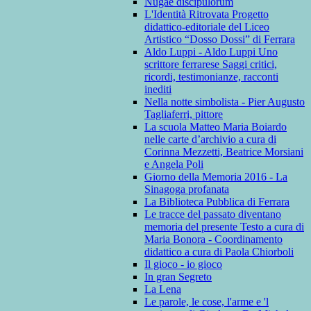
Nugae discipulorum
L'Identità Ritrovata Progetto
didattico-editoriale del Liceo
Artistico “Dosso Dossi” di Ferrara
Aldo Luppi - Aldo Luppi Uno
scrittore ferrarese Saggi critici,
ricordi, testimonianze, racconti
inediti
Nella notte simbolista - Pier Augusto
Tagliaferri, pittore
La scuola Matteo Maria Boiardo
nelle carte d’archivio a cura di
Corinna Mezzetti, Beatrice Morsiani
e Angela Poli
Giorno della Memoria 2016 - La
Sinagoga profanata
La Biblioteca Pubblica di Ferrara
Le tracce del passato diventano
memoria del presente Testo a cura di
Maria Bonora - Coordinamento
didattico a cura di Paola Chiorboli
Il gioco - io gioco
In gran Segreto
La Lena
Le parole, le cose, l'arme e 'l