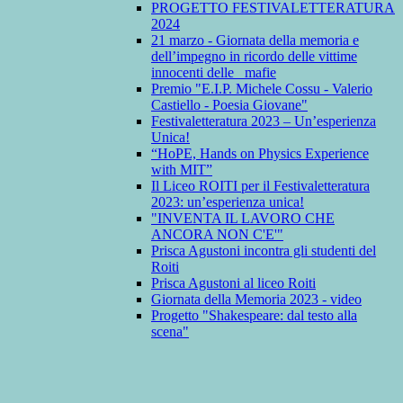
PROGETTO FESTIVALETTERATURA
2024
21 marzo - Giornata della memoria e
dell’impegno in ricordo delle vittime
innocenti delle mafie
Premio "E.I.P. Michele Cossu - Valerio
Castiello - Poesia Giovane"
Festivaletteratura 2023 – Un’esperienza
Unica!
“HoPE, Hands on Physics Experience
with MIT”
Il Liceo ROITI per il Festivaletteratura
2023: un’esperienza unica!
"INVENTA IL LAVORO CHE
ANCORA NON C'E'"
Prisca Agustoni incontra gli studenti del
Roiti
Prisca Agustoni al liceo Roiti
Giornata della Memoria 2023 - video
Progetto "Shakespeare: dal testo alla
scena"