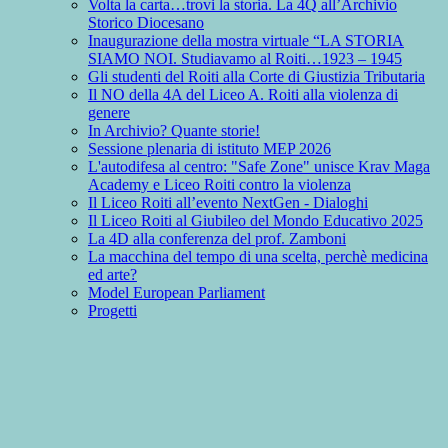
Volta la carta…trovi la storia. La 4Q all’Archivio
Storico Diocesano
Inaugurazione della mostra virtuale “LA STORIA
SIAMO NOI. Studiavamo al Roiti…1923 – 1945
Gli studenti del Roiti alla Corte di Giustizia Tributaria
Il NO della 4A del Liceo A. Roiti alla violenza di
genere
In Archivio? Quante storie!
Sessione plenaria di istituto MEP 2026
L'autodifesa al centro: "Safe Zone" unisce Krav Maga
Academy e Liceo Roiti contro la violenza
Il Liceo Roiti all’evento NextGen - Dialoghi
Il Liceo Roiti al Giubileo del Mondo Educativo 2025
La 4D alla conferenza del prof. Zamboni
La macchina del tempo di una scelta, perchè medicina
ed arte?
Model European Parliament
Progetti