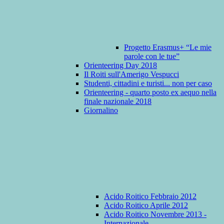
Progetto Erasmus+ “Le mie
parole con le tue”
Orienteering Day 2018
Il Roiti sull'Amerigo Vespucci
Studenti, cittadini e turisti... non per caso
Orienteering - quarto posto ex aequo nella
finale nazionale 2018
Giornalino
Acido Roitico Febbraio 2012
Acido Roitico Aprile 2012
Acido Roitico Novembre 2013 -
Internazionale