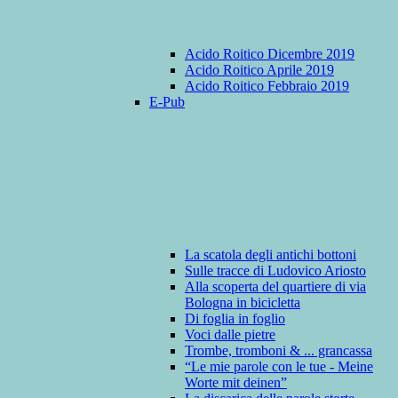
Acido Roitico Dicembre 2019
Acido Roitico Aprile 2019
Acido Roitico Febbraio 2019
E-Pub
La scatola degli antichi bottoni
Sulle tracce di Ludovico Ariosto
Alla scoperta del quartiere di via
Bologna in bicicletta
Di foglia in foglio
Voci dalle pietre
Trombe, tromboni & ... grancassa
“Le mie parole con le tue - Meine
Worte mit deinen”