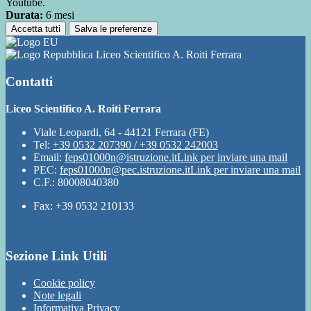
Youtube.
Durata:
6 mesi
Accetta tutti
Salva le preferenze
Liceo Scientifico A. Roiti Ferrara
Contatti
Liceo Scientifico A. Roiti Ferrara
Viale Leopardi, 64 - 44121 Ferrara (FE)
Tel:
+39 0532 207390 / +39 0532 242003
Email:
feps01000n@istruzione.it
Link per inviare una mail
PEC:
feps01000n@pec.istruzione.it
Link per inviare una mail
C.F.: 80008040380
Fax: +39 0532 210133
Sezione Link Utili
Cookie policy
Note legali
Informativa Privacy