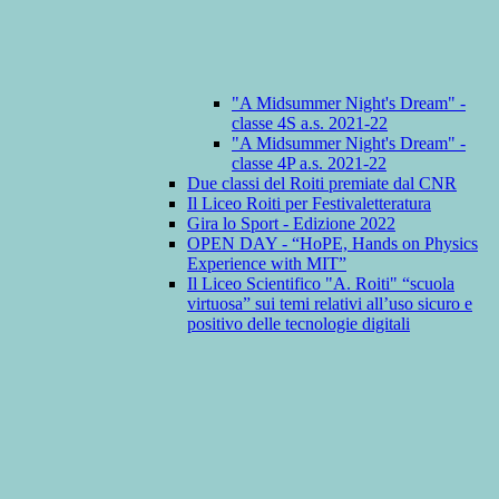
"A Midsummer Night's Dream" -
classe 4S a.s. 2021-22
"A Midsummer Night's Dream" -
classe 4P a.s. 2021-22
Due classi del Roiti premiate dal CNR
Il Liceo Roiti per Festivaletteratura
Gira lo Sport - Edizione 2022
OPEN DAY - “HoPE, Hands on Physics
Experience with MIT”
Il Liceo Scientifico "A. Roiti" “scuola
virtuosa” sui temi relativi all’uso sicuro e
positivo delle tecnologie digitali