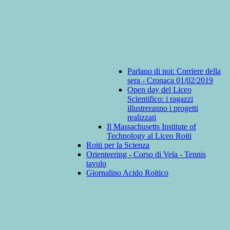
Parlano di noi: Corriere della
sera - Cronaca 01/02/2019
Open day del Liceo
Scientifico: i ragazzi
illustreranno i progetti
realizzati
Il Massachusetts Institute of
Technology al Liceo Roiti
Roiti per la Scienza
Orienteering - Corso di Vela - Tennis
tavolo
Giornalino Acido Roitico