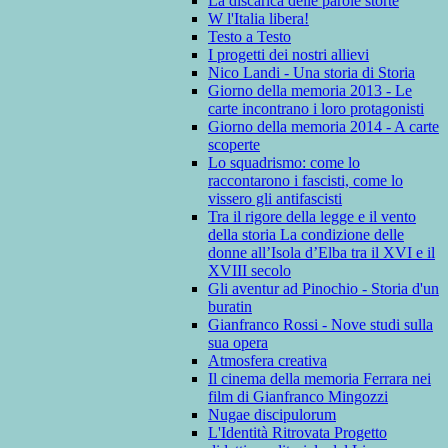
La discarica delle parole storte
W l'Italia libera!
Testo a Testo
I progetti dei nostri allievi
Nico Landi - Una storia di Storia
Giorno della memoria 2013 - Le
carte incontrano i loro protagonisti
Giorno della memoria 2014 - A carte
scoperte
Lo squadrismo: come lo
raccontarono i fascisti, come lo
vissero gli antifascisti
Tra il rigore della legge e il vento
della storia La condizione delle
donne all’Isola d’Elba tra il XVI e il
XVIII secolo
Gli aventur ad Pinochio - Storia d'un
buratin
Gianfranco Rossi - Nove studi sulla
sua opera
Atmosfera creativa
Il cinema della memoria Ferrara nei
film di Gianfranco Mingozzi
Nugae discipulorum
L'Identità Ritrovata Progetto