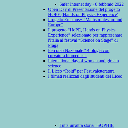
Safer Internet day - 8 febbraio 2022
Open Day di Presentazione del progetto
HOPE (Hands-on Physics Experience)
Progetto Erasmus+ “Maths routes around
Europe”
Il progetto “HoPE, Hands on Physics
Experience” selezionato per rappresenare
l'Italia al festival “Science on Stage" di
Praga
Percorso Nazionale “Biologia con
curvatura biomedica"
International day of women and girls in
science
Il Liceo “Roiti” per Festivaletteratura
I filmati realizzati dagli studenti del Liceo
Tutta un'altra storia - SOPHIE