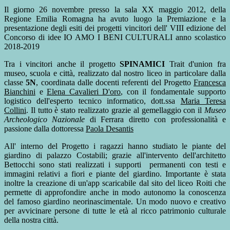
Il giorno 26 novembre presso la sala XX maggio 2012, della
Regione Emilia Romagna ha avuto luogo la Premiazione e la
presentazione degli esiti dei progetti vincitori dell' VIII edizione del
Concorso di idee IO AMO I BENI CULTURALI anno scolastico
2018-2019
Tra i vincitori anche il progetto
SPINAMICI
Trait d'union fra
museo, scuola e città, realizzato dal nostro liceo in particolare dalla
classe
5N
, coordinata dalle docenti referenti del Progetto
Francesca
Bianchini
e
Elena Cavalieri D'oro
, con il fondamentale supporto
logistico dell'esperto tecnico informatico, dott.ssa
Maria Teresa
Collini
. Il tutto è stato realizzato grazie al gemellaggio con il
Museo
Archeologico Nazionale
di Ferrara diretto con professionalità e
passione dalla dottoressa
Paola Desantis
All' interno del Progetto i ragazzi hanno studiato le piante del
giardino di palazzo Costabili; grazie all'intervento dell'architetto
Bettocchi sono stati realizzati i supporti permanenti con testi e
immagini relativi a fiori e piante del giardino. Importante è stata
inoltre la creazione di un'app scaricabile dal sito del liceo Roiti che
permette di approfondire anche in modo autonomo la conoscenza
del famoso giardino neorinascimentale. Un modo nuovo e creativo
per avvicinare persone di tutte le età al ricco patrimonio culturale
della nostra città.