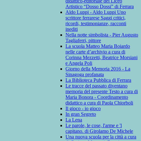
didattico-editoriale del Liceo
Artistico “Dosso Dossi” di Ferrara
Aldo Luppi - Aldo Luppi Uno
scrittore ferrarese Saggi critici,
ricordi, testimonianze, racconti
inediti
Nella notte simbolista - Pier Augusto
Tagliaferri, pittore
La scuola Matteo Maria Boiardo
nelle carte d’archivio a cura di
Corinna Mezzetti, Beatrice Morsiani
e Angela Poli
Giorno della Memoria 2016 - La
Sinagoga profanata
La Biblioteca Pubblica di Ferrara
Le tracce del passato diventano
memoria del presente Testo a cura di
Maria Bonora - Coordinamento
didattico a cura di Paola Chiorboli
Il gioco - io gioco
In gran Segreto
La Lena
Le parole, le cose, l'arme e 'l
capitano. di Girolamo De Michele
Una nuova scuola per la città a cura