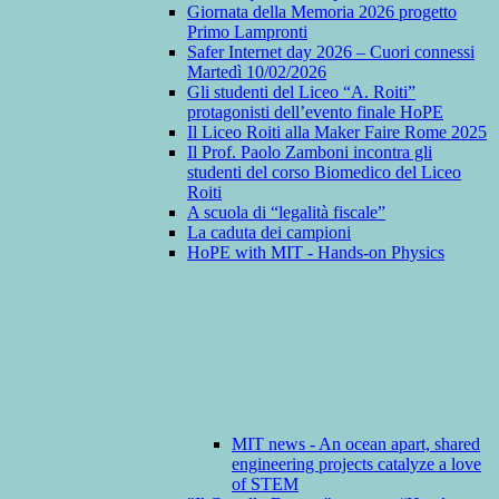
Giornata della Memoria 2026 progetto
Primo Lampronti
Safer Internet day 2026 – Cuori connessi
Martedì 10/02/2026
Gli studenti del Liceo “A. Roiti”
protagonisti dell’evento finale HoPE
Il Liceo Roiti alla Maker Faire Rome 2025
Il Prof. Paolo Zamboni incontra gli
studenti del corso Biomedico del Liceo
Roiti
A scuola di “legalità fiscale”
La caduta dei campioni
HoPE with MIT - Hands-on Physics
MIT news - An ocean apart, shared
engineering projects catalyze a love
of STEM