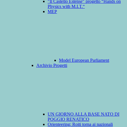
"Il Castello Estense" progetto “Hands on
Physics with M.I.T.“
MEP
Model European Parliament
Archivio Progetti
UN GIORNO ALLA BASE NATO DI
POGGIO RENATICO
Orienteering: Roiti torna ai nazionali