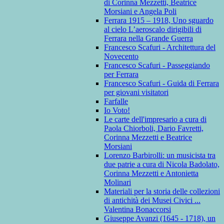
di Corinna Mezzetti, Beatrice
Morsiani e Angela Poli
Ferrara 1915 – 1918, Uno sguardo
al cielo L’aeroscalo dirigibili di
Ferrara nella Grande Guerra
Francesco Scafuri - Architettura del
Novecento
Francesco Scafuri - Passeggiando
per Ferrara
Francesco Scafuri - Guida di Ferrara
per giovani visitatori
Farfalle
Io Voto!
Le carte dell'impresario a cura di
Paola Chiorboli, Dario Favretti,
Corinna Mezzetti e Beatrice
Morsiani
Lorenzo Barbirolli: un musicista tra
due patrie a cura di Nicola Badolato,
Corinna Mezzetti e Antonietta
Molinari
Materiali per la storia delle collezioni
di antichità dei Musei Civici ...
Valentina Bonaccorsi
Giuseppe Avanzi (1645 - 1718), un