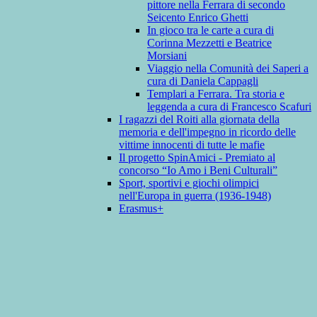
pittore nella Ferrara di secondo
Seicento Enrico Ghetti
In gioco tra le carte a cura di
Corinna Mezzetti e Beatrice
Morsiani
Viaggio nella Comunità dei Saperi a
cura di Daniela Cappagli
Templari a Ferrara. Tra storia e
leggenda a cura di Francesco Scafuri
I ragazzi del Roiti alla giornata della
memoria e dell'impegno in ricordo delle
vittime innocenti di tutte le mafie
Il progetto SpinAmici - Premiato al
concorso “Io Amo i Beni Culturali”
Sport, sportivi e giochi olimpici
nell'Europa in guerra (1936-1948)
Erasmus+