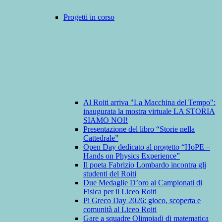
Progetti in corso
Al Roiti arriva "La Macchina del Tempo":
inaugurata la mostra virtuale LA STORIA
SIAMO NOI!
Presentazione del libro “Storie nella
Cattedrale”
Open Day dedicato al progetto “HoPE –
Hands on Physics Experience”
Il poeta Fabrizio Lombardo incontra gli
studenti del Roiti
Due Medaglie D’oro ai Campionati di
Fisica per il Liceo Roiti
Pi Greco Day 2026: gioco, scoperta e
comunità al Liceo Roiti
Gare a squadre Olimpiadi di matematica