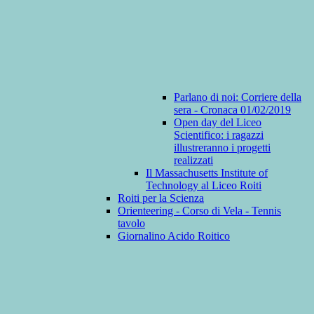
Parlano di noi: Corriere della
sera - Cronaca 01/02/2019
Open day del Liceo
Scientifico: i ragazzi
illustreranno i progetti
realizzati
Il Massachusetts Institute of
Technology al Liceo Roiti
Roiti per la Scienza
Orienteering - Corso di Vela - Tennis
tavolo
Giornalino Acido Roitico