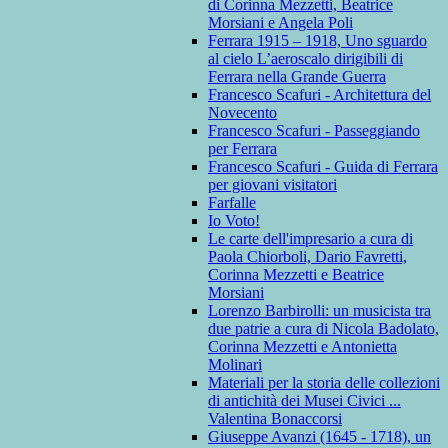
di Corinna Mezzetti, Beatrice
Morsiani e Angela Poli
Ferrara 1915 – 1918, Uno sguardo
al cielo L’aeroscalo dirigibili di
Ferrara nella Grande Guerra
Francesco Scafuri - Architettura del
Novecento
Francesco Scafuri - Passeggiando
per Ferrara
Francesco Scafuri - Guida di Ferrara
per giovani visitatori
Farfalle
Io Voto!
Le carte dell'impresario a cura di
Paola Chiorboli, Dario Favretti,
Corinna Mezzetti e Beatrice
Morsiani
Lorenzo Barbirolli: un musicista tra
due patrie a cura di Nicola Badolato,
Corinna Mezzetti e Antonietta
Molinari
Materiali per la storia delle collezioni
di antichità dei Musei Civici ...
Valentina Bonaccorsi
Giuseppe Avanzi (1645 - 1718), un