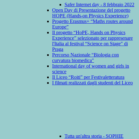
Safer Internet day - 8 febbraio 2022
Open Day di Presentazione del progetto
HOPE (Hands-on Physics Experience)
Progetto Erasmus+ “Maths routes around
Europe”
Il progetto “HoPE, Hands on Physics
Experience” selezionato per rappresenare
l'Italia al festival “Science on Stage" di
Praga
Percorso Nazionale “Biologia con
curvatura biomedica"
International day of women and girls in
science
Il Liceo “Roiti” per Festivaletteratura
I filmati realizzati dagli studenti del Liceo
Tutta un'altra storia - SOPHIE