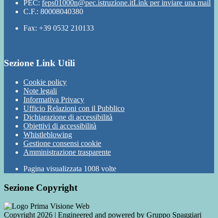
PEC:
feps01000n@pec.istruzione.it
Link per inviare una mail
C.F.: 80008040380
Fax: +39 0532 210133
Sezione Link Utili
Cookie policy
Note legali
Informativa Privacy
Ufficio Relazioni con il Pubblico
Dichiarazione di accessibilità
Obiettivi di accessibilità
Whistleblowing
Gestione consensi cookie
Amministrazione trasparente
Pagina visualizzata
1008
volte
Sezione Copyright
Copyright 2026 | Engineered and powered by Gruppo Spaggiari