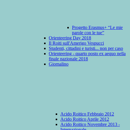
Progetto Erasmus+ “Le mie
parole con le tue”
Orienteering Day 2018
Il Roiti sull'Amerigo Vespucci
Studenti, cittadini e turisti... non per caso
Orienteering - quarto posto ex aequo nella
finale nazionale 2018
Giornalino
Acido Roitico Febbraio 2012
Acido Roitico Aprile 2012
Acido Roitico Novembre 2013 -
Internazionale