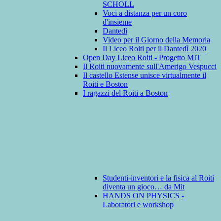
SCHOLL
Voci a distanza per un coro
d'insieme
Dantedì
Video per il Giorno della Memoria
Il Liceo Roiti per il Dantedì 2020
Open Day Liceo Roiti - Progetto MIT
Il Roiti nuovamente sull'Amerigo Vespucci
Il castello Estense unisce virtualmente il
Roiti e Boston
I ragazzi del Roiti a Boston
Studenti-inventori e la fisica al Roiti
diventa un gioco… da Mit
HANDS ON PHYSICS -
Laboratori e workshop