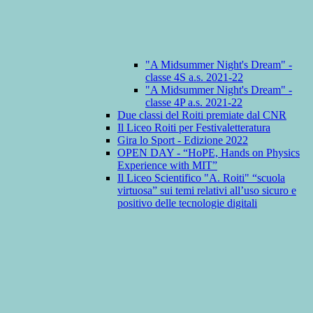
"A Midsummer Night's Dream" -
classe 4S a.s. 2021-22
"A Midsummer Night's Dream" -
classe 4P a.s. 2021-22
Due classi del Roiti premiate dal CNR
Il Liceo Roiti per Festivaletteratura
Gira lo Sport - Edizione 2022
OPEN DAY - “HoPE, Hands on Physics
Experience with MIT”
Il Liceo Scientifico "A. Roiti" “scuola
virtuosa” sui temi relativi all’uso sicuro e
positivo delle tecnologie digitali