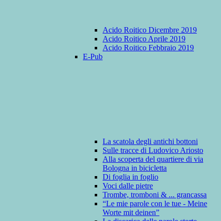
Acido Roitico Dicembre 2019
Acido Roitico Aprile 2019
Acido Roitico Febbraio 2019
E-Pub
La scatola degli antichi bottoni
Sulle tracce di Ludovico Ariosto
Alla scoperta del quartiere di via
Bologna in bicicletta
Di foglia in foglio
Voci dalle pietre
Trombe, tromboni & ... grancassa
“Le mie parole con le tue - Meine
Worte mit deinen”