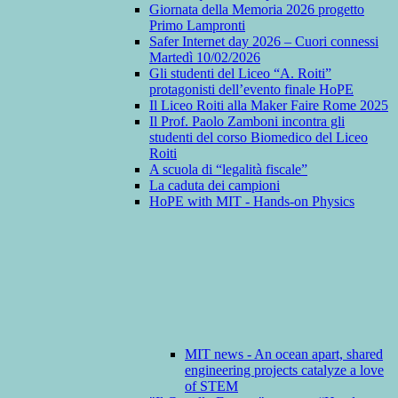
Giornata della Memoria 2026 progetto
Primo Lampronti
Safer Internet day 2026 – Cuori connessi
Martedì 10/02/2026
Gli studenti del Liceo “A. Roiti”
protagonisti dell’evento finale HoPE
Il Liceo Roiti alla Maker Faire Rome 2025
Il Prof. Paolo Zamboni incontra gli
studenti del corso Biomedico del Liceo
Roiti
A scuola di “legalità fiscale”
La caduta dei campioni
HoPE with MIT - Hands-on Physics
MIT news - An ocean apart, shared
engineering projects catalyze a love
of STEM