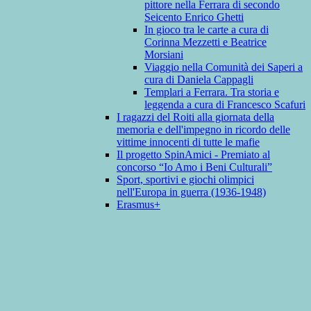
pittore nella Ferrara di secondo
Seicento Enrico Ghetti
In gioco tra le carte a cura di
Corinna Mezzetti e Beatrice
Morsiani
Viaggio nella Comunità dei Saperi a
cura di Daniela Cappagli
Templari a Ferrara. Tra storia e
leggenda a cura di Francesco Scafuri
I ragazzi del Roiti alla giornata della
memoria e dell'impegno in ricordo delle
vittime innocenti di tutte le mafie
Il progetto SpinAmici - Premiato al
concorso “Io Amo i Beni Culturali”
Sport, sportivi e giochi olimpici
nell'Europa in guerra (1936-1948)
Erasmus+