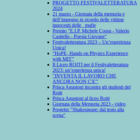
PROGETTO FESTIVALETTERATURA
2024
21 marzo - Giornata della memoria e
dell’impegno in ricordo delle vittime
innocenti delle mafie
Premio "E.I.P. Michele Cossu - Valerio
Castiello - Poesia Giovane"
Festivaletteratura 2023 – Un’esperienza
Unica!
“HoPE, Hands on Physics Experience
with MIT”
Il Liceo ROITI per il Festivaletteratura
2023: un’esperienza unica!
"INVENTA IL LAVORO CHE
ANCORA NON C'E'"
Prisca Agustoni incontra gli studenti del
Roiti
Prisca Agustoni al liceo Roiti
Giornata della Memoria 2023 - video
Progetto "Shakespeare: dal testo alla
scena"