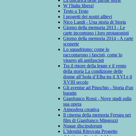
La discarica delle parole storte
W l'Italia libera!
Testo a Testo
I progetti dei nostri allievi
Nico Landi - Una storia di Storia
Giorno della memoria 2013 - Le
carte incontrano i loro protagonisti
Giorno della memoria 2014 - A carte
scoperte
Lo squadrismo: come lo
raccontarono i fascisti, come lo
vissero gli antifascisti
Tra il rigore della legge e il vento
della storia La condizione delle
donne all’Isola d’Elba tra il XVI e il
XVIII secolo
Gli aventur ad Pinochio - Storia d'un
buratin
Gianfranco Rossi - Nove studi sulla
sua opera
Atmosfera creativa
Il cinema della memoria Ferrara nei
film di Gianfranco Mingozzi
Nugae discipulorum
L'Identità Ritrovata Progetto