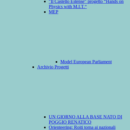
"Il Castello Estense" progetto “Hands on
Physics with M.I.T.“
MEP
Model European Parliament
Archivio Progetti
UN GIORNO ALLA BASE NATO DI
POGGIO RENATICO
Orienteering: Roiti torna ai nazionali