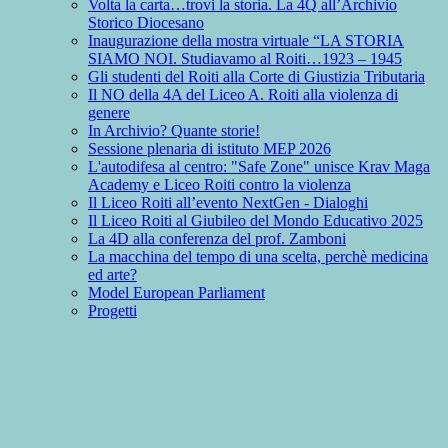
Volta la carta…trovi la storia. La 4Q all’Archivio
Storico Diocesano
Inaugurazione della mostra virtuale “LA STORIA
SIAMO NOI. Studiavamo al Roiti…1923 – 1945
Gli studenti del Roiti alla Corte di Giustizia Tributaria
Il NO della 4A del Liceo A. Roiti alla violenza di
genere
In Archivio? Quante storie!
Sessione plenaria di istituto MEP 2026
L'autodifesa al centro: "Safe Zone" unisce Krav Maga
Academy e Liceo Roiti contro la violenza
Il Liceo Roiti all’evento NextGen - Dialoghi
Il Liceo Roiti al Giubileo del Mondo Educativo 2025
La 4D alla conferenza del prof. Zamboni
La macchina del tempo di una scelta, perchè medicina
ed arte?
Model European Parliament
Progetti