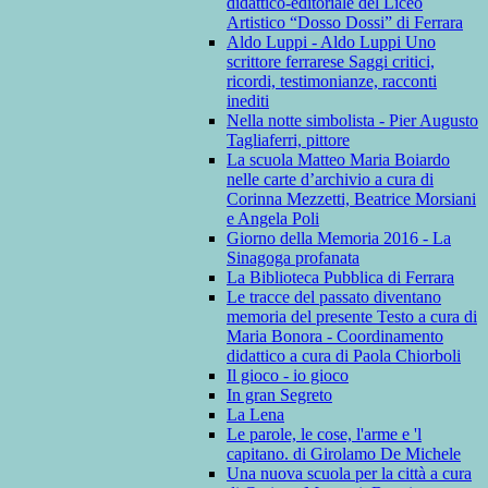
didattico-editoriale del Liceo
Artistico “Dosso Dossi” di Ferrara
Aldo Luppi - Aldo Luppi Uno
scrittore ferrarese Saggi critici,
ricordi, testimonianze, racconti
inediti
Nella notte simbolista - Pier Augusto
Tagliaferri, pittore
La scuola Matteo Maria Boiardo
nelle carte d’archivio a cura di
Corinna Mezzetti, Beatrice Morsiani
e Angela Poli
Giorno della Memoria 2016 - La
Sinagoga profanata
La Biblioteca Pubblica di Ferrara
Le tracce del passato diventano
memoria del presente Testo a cura di
Maria Bonora - Coordinamento
didattico a cura di Paola Chiorboli
Il gioco - io gioco
In gran Segreto
La Lena
Le parole, le cose, l'arme e 'l
capitano. di Girolamo De Michele
Una nuova scuola per la città a cura