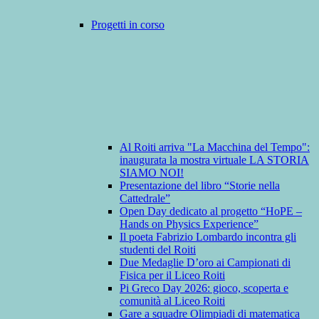
Progetti in corso
Al Roiti arriva "La Macchina del Tempo":
inaugurata la mostra virtuale LA STORIA
SIAMO NOI!
Presentazione del libro “Storie nella
Cattedrale”
Open Day dedicato al progetto “HoPE –
Hands on Physics Experience”
Il poeta Fabrizio Lombardo incontra gli
studenti del Roiti
Due Medaglie D’oro ai Campionati di
Fisica per il Liceo Roiti
Pi Greco Day 2026: gioco, scoperta e
comunità al Liceo Roiti
Gare a squadre Olimpiadi di matematica