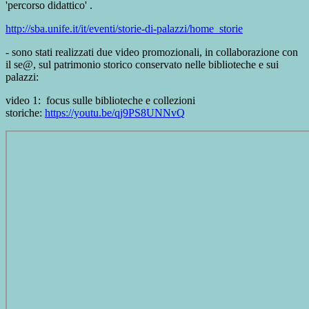
'percorso didattico' .
http://sba.unife.it/it/eventi/storie-di-palazzi/home_storie
- sono stati realizzati due video promozionali, in collaborazione con
il se@, sul patrimonio storico conservato nelle biblioteche e sui
palazzi:
video 1: focus sulle biblioteche e collezioni
storiche:
https://youtu.be/qj9PS8UNNvQ