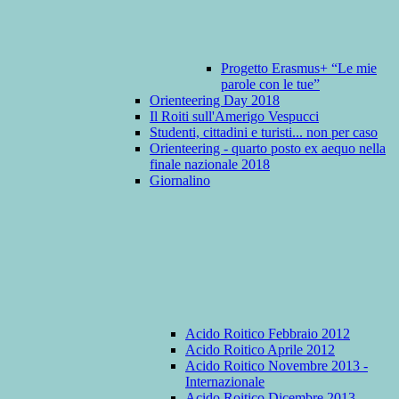
Progetto Erasmus+ “Le mie
parole con le tue”
Orienteering Day 2018
Il Roiti sull'Amerigo Vespucci
Studenti, cittadini e turisti... non per caso
Orienteering - quarto posto ex aequo nella
finale nazionale 2018
Giornalino
Acido Roitico Febbraio 2012
Acido Roitico Aprile 2012
Acido Roitico Novembre 2013 -
Internazionale
Acido Roitico Dicembre 2013 -