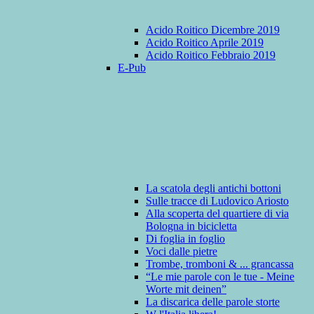
Acido Roitico Dicembre 2019
Acido Roitico Aprile 2019
Acido Roitico Febbraio 2019
E-Pub
La scatola degli antichi bottoni
Sulle tracce di Ludovico Ariosto
Alla scoperta del quartiere di via
Bologna in bicicletta
Di foglia in foglio
Voci dalle pietre
Trombe, tromboni & ... grancassa
“Le mie parole con le tue - Meine
Worte mit deinen”
La discarica delle parole storte