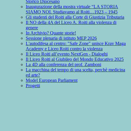
Storico Diocesano
Inaugurazione della mostra virtuale “LA STORIA
SIAMO NOI. Studiavamo al Roiti…1923 – 1945
Gli studenti del Roiti alla Corte di Giustizia Tributaria
Il NO della 4A del Liceo A. Roiti alla violenza di
genere
In Archivio? Quante storie!
Sessione plenaria di istituto MEP 2026
L'autodifesa al centro: "Safe Zone" unisce Krav Maga
Academy e Liceo Roiti contro la violenza
Il Liceo Roiti all’evento NextGen - Dialoghi
Il Liceo Roiti al Giubileo del Mondo Educativo 2025
La 4D alla conferenza del prof. Zamboni
La macchina del tempo di una scelta, perchè medicina
ed arte?
Model European Parliament
Progetti