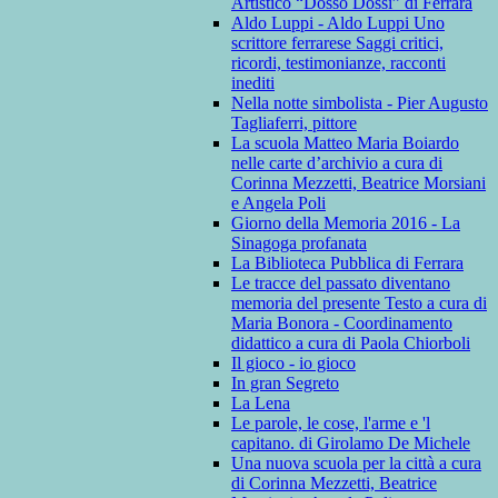
Artistico “Dosso Dossi” di Ferrara
Aldo Luppi - Aldo Luppi Uno
scrittore ferrarese Saggi critici,
ricordi, testimonianze, racconti
inediti
Nella notte simbolista - Pier Augusto
Tagliaferri, pittore
La scuola Matteo Maria Boiardo
nelle carte d’archivio a cura di
Corinna Mezzetti, Beatrice Morsiani
e Angela Poli
Giorno della Memoria 2016 - La
Sinagoga profanata
La Biblioteca Pubblica di Ferrara
Le tracce del passato diventano
memoria del presente Testo a cura di
Maria Bonora - Coordinamento
didattico a cura di Paola Chiorboli
Il gioco - io gioco
In gran Segreto
La Lena
Le parole, le cose, l'arme e 'l
capitano. di Girolamo De Michele
Una nuova scuola per la città a cura
di Corinna Mezzetti, Beatrice