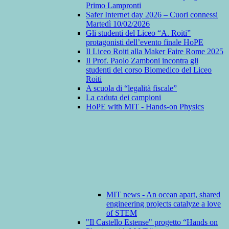
Primo Lampronti
Safer Internet day 2026 – Cuori connessi
Martedì 10/02/2026
Gli studenti del Liceo “A. Roiti”
protagonisti dell’evento finale HoPE
Il Liceo Roiti alla Maker Faire Rome 2025
Il Prof. Paolo Zamboni incontra gli
studenti del corso Biomedico del Liceo
Roiti
A scuola di “legalità fiscale”
La caduta dei campioni
HoPE with MIT - Hands-on Physics
MIT news - An ocean apart, shared
engineering projects catalyze a love
of STEM
"Il Castello Estense" progetto “Hands on