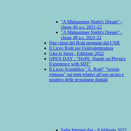
"A Midsummer Night's Dream" -
classe 4S a.s. 2021-22
"A Midsummer Night's Dream" -
classe 4P a.s. 2021-22
Due classi del Roiti premiate dal CNR
Il Liceo Roiti per Festivaletteratura
Gira lo Sport - Edizione 2022
OPEN DAY - “HoPE, Hands on Physics
Experience with MIT”
Il Liceo Scientifico "A. Roiti" “scuola
virtuosa” sui temi relativi all’uso sicuro e
positivo delle tecnologie digitali
Safer Internet day - 8 febbraio 2022