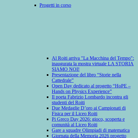
Progetti in corso
Al Roiti arriva "La Macchina del Tempo":
inaugurata la mostra virtuale LA STORIA
SIAMO NOI!
Presentazione del libro “Storie nella
Cattedrale”
Open Day dedicato al progetto “HoPE –
Hands on Physics Experience”
Il poeta Fabrizio Lombardo incontra gli
studenti del Roiti
Due Medaglie D’oro ai Campionati di
Fisica per il Liceo Roiti
Pi Greco Day 2026: gioco, scoperta e
comunità al Liceo Roiti
Gare a squadre Olimpiadi di matematica
Giornata della Memoria 2026 progetto