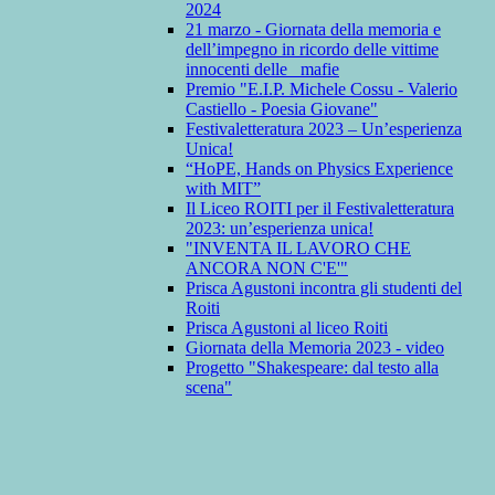
2024
21 marzo - Giornata della memoria e
dell’impegno in ricordo delle vittime
innocenti delle mafie
Premio "E.I.P. Michele Cossu - Valerio
Castiello - Poesia Giovane"
Festivaletteratura 2023 – Un’esperienza
Unica!
“HoPE, Hands on Physics Experience
with MIT”
Il Liceo ROITI per il Festivaletteratura
2023: un’esperienza unica!
"INVENTA IL LAVORO CHE
ANCORA NON C'E'"
Prisca Agustoni incontra gli studenti del
Roiti
Prisca Agustoni al liceo Roiti
Giornata della Memoria 2023 - video
Progetto "Shakespeare: dal testo alla
scena"