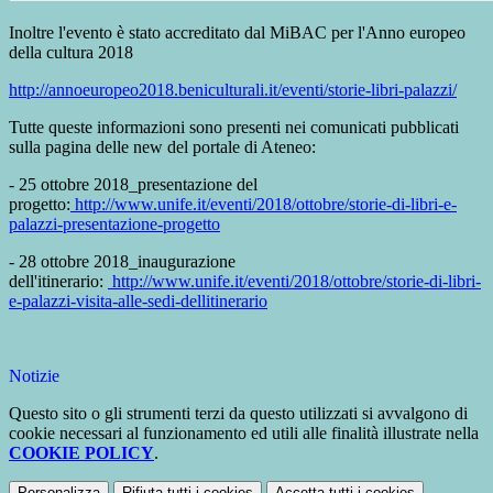
Inoltre l'evento è stato accreditato dal MiBAC per l'Anno europeo
della cultura 2018
http://annoeuropeo2018.beniculturali.it/eventi/storie-libri-palazzi/
Tutte queste informazioni sono presenti nei comunicati pubblicati
sulla pagina delle new del portale di Ateneo:
- 25 ottobre 2018_presentazione del
progetto:
http://www.unife.it/eventi/2018/ottobre/storie-di-libri-e-
palazzi-presentazione-progetto
- 28 ottobre 2018_inaugurazione
dell'itinerario:
http://www.unife.it/eventi/2018/ottobre/storie-di-libri-
e-palazzi-visita-alle-sedi-dellitinerario
Notizie
Questo sito o gli strumenti terzi da questo utilizzati si avvalgono di
cookie necessari al funzionamento ed utili alle finalità illustrate nella
COOKIE POLICY
.
Personalizza
Rifiuta tutti
i cookies
Accetta tutti
i cookies