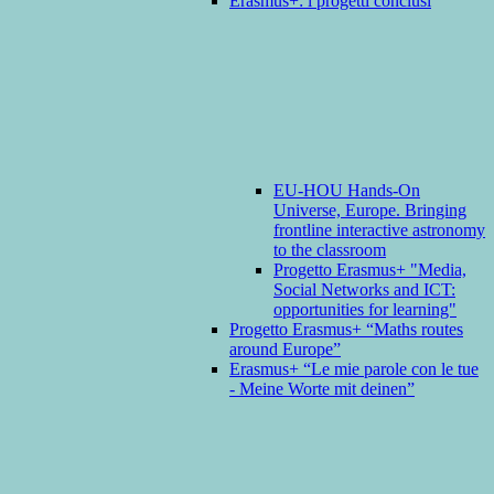
Erasmus+: i progetti conclusi
EU-HOU Hands-On
Universe, Europe. Bringing
frontline interactive astronomy
to the classroom
Progetto Erasmus+ "Media,
Social Networks and ICT:
opportunities for learning"
Progetto Erasmus+ “Maths routes
around Europe”
Erasmus+ “Le mie parole con le tue
- Meine Worte mit deinen”