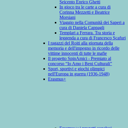
Seicento Enrico Ghetti
In gioco tra le carte a cura di
Corinna Mezzetti e Beatrice
Morsiani
Viaggio nella Comunità dei Saperi a
cura di Daniela Cappagli
Templari a Ferrara. Tra storia e
leggenda a cura di Francesco Scafuri
I ragazzi del Roiti alla giornata della
memoria e dell'impegno in ricordo delle
vittime innocenti di tutte le mafie
Il progetto SpinAmici - Premiato al
concorso “Io Amo i Beni Culturali”
Sport, sportivi e giochi olimpici
nell'Europa in guerra (1936-1948)
Erasmus+