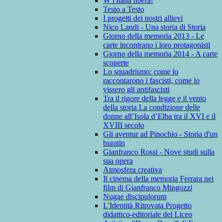
W l'Italia libera!
Testo a Testo
I progetti dei nostri allievi
Nico Landi - Una storia di Storia
Giorno della memoria 2013 - Le
carte incontrano i loro protagonisti
Giorno della memoria 2014 - A carte
scoperte
Lo squadrismo: come lo
raccontarono i fascisti, come lo
vissero gli antifascisti
Tra il rigore della legge e il vento
della storia La condizione delle
donne all’Isola d’Elba tra il XVI e il
XVIII secolo
Gli aventur ad Pinochio - Storia d'un
buratin
Gianfranco Rossi - Nove studi sulla
sua opera
Atmosfera creativa
Il cinema della memoria Ferrara nei
film di Gianfranco Mingozzi
Nugae discipulorum
L'Identità Ritrovata Progetto
didattico-editoriale del Liceo