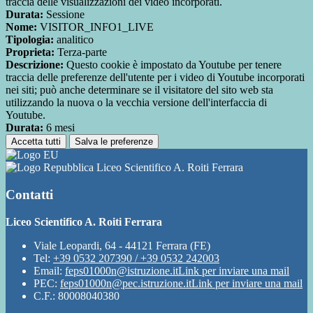
traccia delle visualizzazioni dei video incorporati.
Durata:
Sessione
Nome:
VISITOR_INFO1_LIVE
Tipologia:
analitico
Proprieta:
Terza-parte
Descrizione:
Questo cookie è impostato da Youtube per tenere
traccia delle preferenze dell'utente per i video di Youtube incorporati
nei siti; può anche determinare se il visitatore del sito web sta
utilizzando la nuova o la vecchia versione dell'interfaccia di
Youtube.
Durata:
6 mesi
Accetta tutti
Salva le preferenze
Liceo Scientifico A. Roiti Ferrara
Contatti
Liceo Scientifico A. Roiti Ferrara
Viale Leopardi, 64 - 44121 Ferrara (FE)
Tel:
+39 0532 207390 / +39 0532 242003
Email:
feps01000n@istruzione.it
Link per inviare una mail
PEC:
feps01000n@pec.istruzione.it
Link per inviare una mail
C.F.: 80008040380