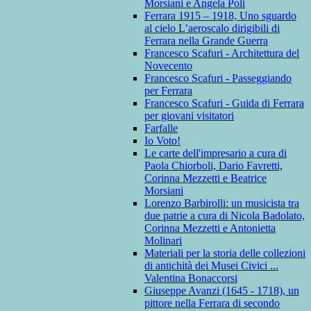
Morsiani e Angela Poli
Ferrara 1915 – 1918, Uno sguardo
al cielo L’aeroscalo dirigibili di
Ferrara nella Grande Guerra
Francesco Scafuri - Architettura del
Novecento
Francesco Scafuri - Passeggiando
per Ferrara
Francesco Scafuri - Guida di Ferrara
per giovani visitatori
Farfalle
Io Voto!
Le carte dell'impresario a cura di
Paola Chiorboli, Dario Favretti,
Corinna Mezzetti e Beatrice
Morsiani
Lorenzo Barbirolli: un musicista tra
due patrie a cura di Nicola Badolato,
Corinna Mezzetti e Antonietta
Molinari
Materiali per la storia delle collezioni
di antichità dei Musei Civici ...
Valentina Bonaccorsi
Giuseppe Avanzi (1645 - 1718), un
pittore nella Ferrara di secondo