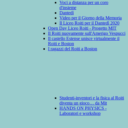
Voci a distanza per un coro
d'insieme
Dantedì
Video per il Giorno della Memoria
Il Liceo Roiti per il Dantedì 2020
Open Day Liceo Roiti - Progetto MIT
Il Roiti nuovamente sull'Amerigo Vespucci
Il castello Estense unisce virtualmente il
Roiti e Boston
I ragazzi del Roiti a Boston
Studenti-inventori e la fisica al Roiti
diventa un gioco… da Mit
HANDS ON PHYSICS -
Laboratori e workshop