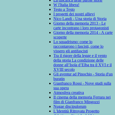
La discarica delle parole storte
W l'Italia libera!
Testo a Testo
I progetti dei nostri allievi
Nico Landi - Una storia di Storia
Giorno della memoria 2013 - Le
carte incontrano i loro protagonisti
Giorno della memoria 2014 - A carte
scoperte
Lo squadrismo: come lo
raccontarono i fascisti, come lo
vissero gli antifascisti
Tra il rigore della legge e il vento
della storia La condizione delle
donne all’Isola d’Elba tra il XVI e il
XVIII secolo
Gli aventur ad Pinochio - Storia d'un
buratin
Gianfranco Rossi - Nove studi sulla
sua opera
Atmosfera creativa
Il cinema della memoria Ferrara nei
film di Gianfranco Mingozzi
Nugae discipulorum
L'Identità Ritrovata Progetto