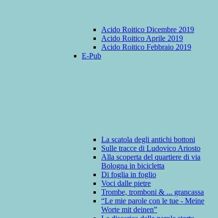
Acido Roitico Dicembre 2019
Acido Roitico Aprile 2019
Acido Roitico Febbraio 2019
E-Pub
La scatola degli antichi bottoni
Sulle tracce di Ludovico Ariosto
Alla scoperta del quartiere di via
Bologna in bicicletta
Di foglia in foglio
Voci dalle pietre
Trombe, tromboni & ... grancassa
“Le mie parole con le tue - Meine
Worte mit deinen”