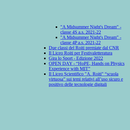
"A Midsummer Night's Dream" -
classe 4S a.s. 2021-22
"A Midsummer Night's Dream" -
classe 4P a.s. 2021-22
Due classi del Roiti premiate dal CNR
Il Liceo Roiti per Festivaletteratura
Gira lo Sport - Edizione 2022
OPEN DAY - “HoPE, Hands on Physics
Experience with MIT”
Il Liceo Scientifico "A. Roiti" “scuola
virtuosa” sui temi relativi all’uso sicuro e
positivo delle tecnologie digitali