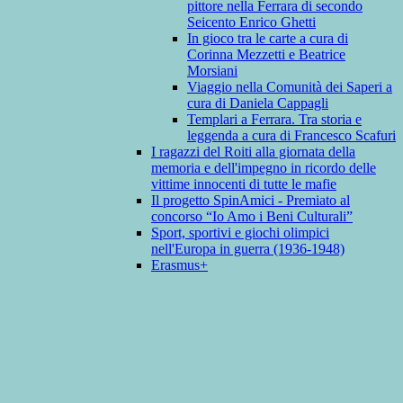
pittore nella Ferrara di secondo
Seicento Enrico Ghetti
In gioco tra le carte a cura di
Corinna Mezzetti e Beatrice
Morsiani
Viaggio nella Comunità dei Saperi a
cura di Daniela Cappagli
Templari a Ferrara. Tra storia e
leggenda a cura di Francesco Scafuri
I ragazzi del Roiti alla giornata della
memoria e dell'impegno in ricordo delle
vittime innocenti di tutte le mafie
Il progetto SpinAmici - Premiato al
concorso “Io Amo i Beni Culturali”
Sport, sportivi e giochi olimpici
nell'Europa in guerra (1936-1948)
Erasmus+