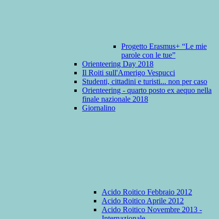
Progetto Erasmus+ “Le mie
parole con le tue”
Orienteering Day 2018
Il Roiti sull'Amerigo Vespucci
Studenti, cittadini e turisti... non per caso
Orienteering - quarto posto ex aequo nella
finale nazionale 2018
Giornalino
Acido Roitico Febbraio 2012
Acido Roitico Aprile 2012
Acido Roitico Novembre 2013 -
Internazionale