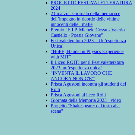
PROGETTO FESTIVALETTERATURA
2024
21 marzo - Giornata della memoria e
dell’impegno in ricordo delle vittime
innocenti delle mafie
Premio "E.I.P. Michele Cossu - Valerio
Castiello - Poesia Giovane"
Festivaletteratura 2023 – Un’esperienza
Unica!
“HoPE, Hands on Physics Experience
with MIT”
Il Liceo ROITI per il Festivaletteratura
2023: un’esperienza unica!
"INVENTA IL LAVORO CHE
ANCORA NON C'E'"
Prisca Agustoni incontra gli studenti del
Roiti
Prisca Agustoni al liceo Roiti
Giornata della Memoria 2023 - video
Progetto "Shakespeare: dal testo alla
scena"