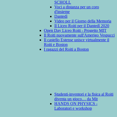
SCHOLL
Voci a distanza per un coro
d'insieme
Dantedì
Video per il Giorno della Memoria
Il Liceo Roiti per il Dantedì 2020
Open Day Liceo Roiti - Progetto MIT
Il Roiti nuovamente sull'Amerigo Vespucci
Il castello Estense unisce virtualmente il
Roiti e Boston
I ragazzi del Roiti a Boston
Studenti-inventori e la fisica al Roiti
diventa un gioco… da Mit
HANDS ON PHYSICS -
Laboratori e workshop