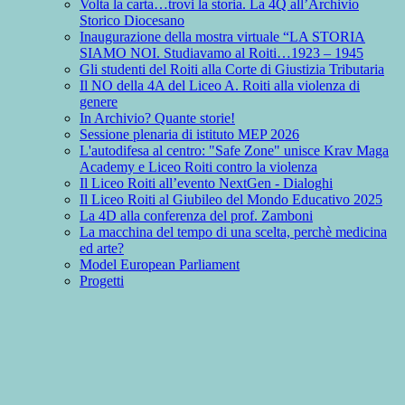
Volta la carta…trovi la storia. La 4Q all’Archivio
Storico Diocesano
Inaugurazione della mostra virtuale “LA STORIA
SIAMO NOI. Studiavamo al Roiti…1923 – 1945
Gli studenti del Roiti alla Corte di Giustizia Tributaria
Il NO della 4A del Liceo A. Roiti alla violenza di
genere
In Archivio? Quante storie!
Sessione plenaria di istituto MEP 2026
L'autodifesa al centro: "Safe Zone" unisce Krav Maga
Academy e Liceo Roiti contro la violenza
Il Liceo Roiti all’evento NextGen - Dialoghi
Il Liceo Roiti al Giubileo del Mondo Educativo 2025
La 4D alla conferenza del prof. Zamboni
La macchina del tempo di una scelta, perchè medicina
ed arte?
Model European Parliament
Progetti