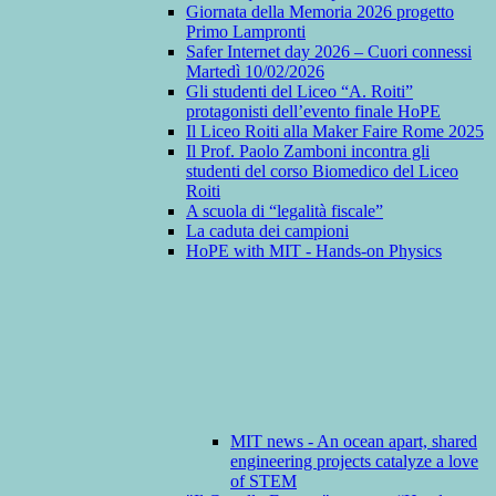
Giornata della Memoria 2026 progetto
Primo Lampronti
Safer Internet day 2026 – Cuori connessi
Martedì 10/02/2026
Gli studenti del Liceo “A. Roiti”
protagonisti dell’evento finale HoPE
Il Liceo Roiti alla Maker Faire Rome 2025
Il Prof. Paolo Zamboni incontra gli
studenti del corso Biomedico del Liceo
Roiti
A scuola di “legalità fiscale”
La caduta dei campioni
HoPE with MIT - Hands-on Physics
MIT news - An ocean apart, shared
engineering projects catalyze a love
of STEM