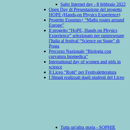
Safer Internet day - 8 febbraio 2022
Open Day di Presentazione del progetto
HOPE (Hands-on Physics Experience)
Progetto Erasmus+ “Maths routes around
Europe”
Il progetto “HoPE, Hands on Physics
Experience” selezionato per rappresenare
l'Italia al festival “Science on Stage" di
Praga
Percorso Nazionale “Biologia con
curvatura biomedica"
International day of women and girls in
science
Il Liceo “Roiti” per Festivaletteratura
I filmati realizzati dagli studenti del Liceo
Tutta un'altra storia - SOPHIE