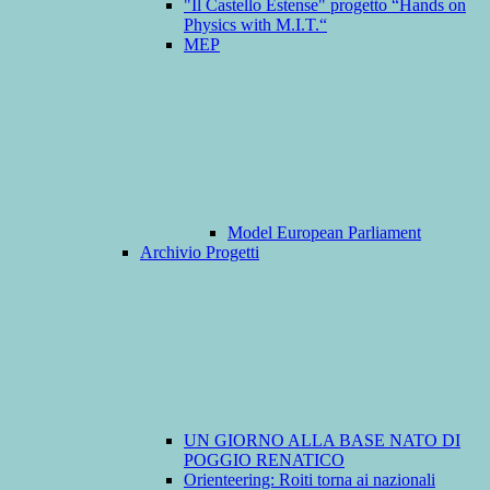
"Il Castello Estense" progetto “Hands on
Physics with M.I.T.“
MEP
Model European Parliament
Archivio Progetti
UN GIORNO ALLA BASE NATO DI
POGGIO RENATICO
Orienteering: Roiti torna ai nazionali