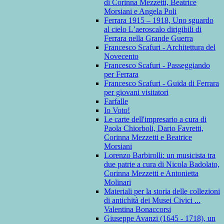
di Corinna Mezzetti, Beatrice
Morsiani e Angela Poli
Ferrara 1915 – 1918, Uno sguardo
al cielo L’aeroscalo dirigibili di
Ferrara nella Grande Guerra
Francesco Scafuri - Architettura del
Novecento
Francesco Scafuri - Passeggiando
per Ferrara
Francesco Scafuri - Guida di Ferrara
per giovani visitatori
Farfalle
Io Voto!
Le carte dell'impresario a cura di
Paola Chiorboli, Dario Favretti,
Corinna Mezzetti e Beatrice
Morsiani
Lorenzo Barbirolli: un musicista tra
due patrie a cura di Nicola Badolato,
Corinna Mezzetti e Antonietta
Molinari
Materiali per la storia delle collezioni
di antichità dei Musei Civici ...
Valentina Bonaccorsi
Giuseppe Avanzi (1645 - 1718), un