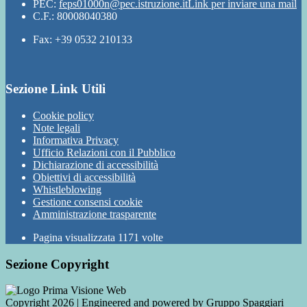
PEC:
feps01000n@pec.istruzione.it
Link per inviare una mail
C.F.: 80008040380
Fax: +39 0532 210133
Sezione Link Utili
Cookie policy
Note legali
Informativa Privacy
Ufficio Relazioni con il Pubblico
Dichiarazione di accessibilità
Obiettivi di accessibilità
Whistleblowing
Gestione consensi cookie
Amministrazione trasparente
Pagina visualizzata
1171
volte
Sezione Copyright
Copyright 2026 | Engineered and powered by Gruppo Spaggiari