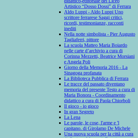
didattico-editoriale del Liceo
Artistico “Dosso Dossi” di Ferrara
Aldo Luppi - Aldo Luppi Uno
scrittore ferrarese Saggi critici,
ricordi, testimonianze, racconti
inediti
Nella notte simbolista - Pier Augusto
Tagliaferri, pittore
La scuola Matteo Maria Boiardo
nelle carte d’archivio a cura di
Corinna Mezzetti, Beatrice Morsiani
e Angela Poli
Giorno della Memoria 2016 - La
Sinagoga profanata
La Biblioteca Pubblica di Ferrara
Le tracce del passato diventano
memoria del presente Testo a cura di
Maria Bonora - Coordinamento
didattico a cura di Paola Chiorboli
Il gioco - io gioco
In gran Segreto
La Lena
Le parole, le cose, l'arme e 'l
capitano. di Girolamo De Michele
Una nuova scuola per la città a cura