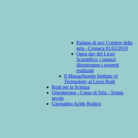
Parlano di noi: Corriere della
sera - Cronaca 01/02/2019
Open day del Liceo
Scientifico: i ragazzi
illustreranno i progetti
realizzati
Il Massachusetts Institute of
Technology al Liceo Roiti
Roiti per la Scienza
Orienteering - Corso di Vela - Tennis
tavolo
Giornalino Acido Roitico