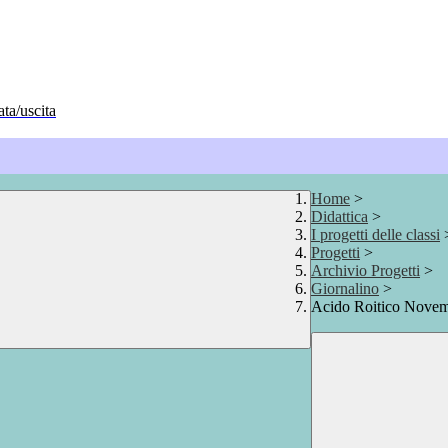
ata/uscita
Home
>
Didattica
>
I progetti delle classi
Progetti
>
Archivio Progetti
>
Giornalino
>
Acido Roitico Novemb