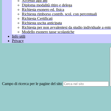
Accesso agli atti
Diploma modalità ritiro e delega
Richiesta esonero ed. fisica
Richiesta rimborso contrib. scol. con percentuali
Richiesta Certificati
Richiesta uscita anticipata
Richiesta per non avvalentesi da studio individuale a entr
Modello esonero tasse scolastiche
Info utili
Privacy
Campo di ricerca per le pagine del sito