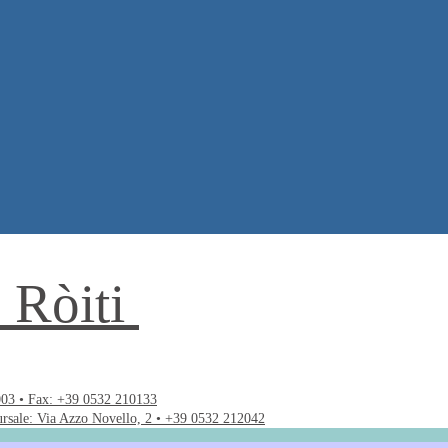
. Ròiti
003 • Fax: +39 0532 210133
ursale: Via Azzo Novello, 2 • +39 0532 212042