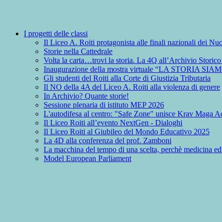
I progetti delle classi
Il Liceo A. Roiti protagonista alle finali nazionali dei 
Storie nella Cattedrale
Volta la carta…trovi la storia. La 4Q all’Archivio Storic
Inaugurazione della mostra virtuale “LA STORIA SIA
Gli studenti del Roiti alla Corte di Giustizia Tributaria
Il NO della 4A del Liceo A. Roiti alla violenza di genere
In Archivio? Quante storie!
Sessione plenaria di istituto MEP 2026
L'autodifesa al centro: "Safe Zone" unisce Krav Maga Ac
Il Liceo Roiti all’evento NextGen - Dialoghi
Il Liceo Roiti al Giubileo del Mondo Educativo 2025
La 4D alla conferenza del prof. Zamboni
La macchina del tempo di una scelta, perchè medicina ed
Model European Parliament