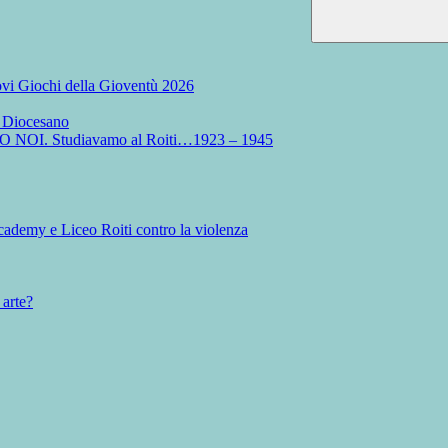
Nuovi Giochi della Gioventù 2026
o Diocesano
MO NOI. Studiavamo al Roiti…1923 – 1945
ademy e Liceo Roiti contro la violenza
 arte?